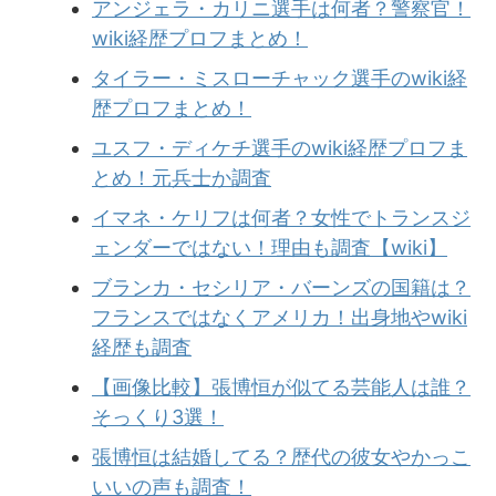
アンジェラ・カリニ選手は何者？警察官！
wiki経歴プロフまとめ！
タイラー・ミスローチャック選手のwiki経
歴プロフまとめ！
ユスフ・ディケチ選手のwiki経歴プロフま
とめ！元兵士か調査
イマネ・ケリフは何者？女性でトランスジ
ェンダーではない！理由も調査【wiki】
ブランカ・セシリア・バーンズの国籍は？
フランスではなくアメリカ！出身地やwiki
経歴も調査
【画像比較】張博恒が似てる芸能人は誰？
そっくり3選！
張博恒は結婚してる？歴代の彼女やかっこ
いいの声も調査！