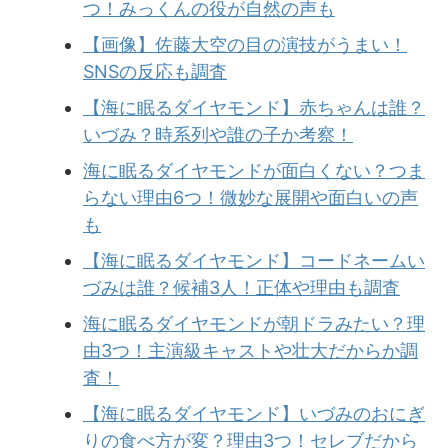
つ！みっくんの役が自然の声も
【画像】佐藤大空の目の演技がうまい！
SNSの反応も調査
【海に眠るダイヤモンド】赤ちゃんは誰？
いづみ？時系列や誰の子か考察！
海に眠るダイヤモンドが面白くない？つま
らない理由6つ！微妙な展開や面白いの声
も
【海に眠るダイヤモンド】コードネームい
づみは誰？候補3人！正体や理由も調査
海に眠るダイヤモンドが朝ドラみたい？理
由3つ！主演級キャストや壮大だからか調
査！
【海に眠るダイヤモンド】いづみのおにぎ
りの食べ方が変？理由3つ！セレブだから