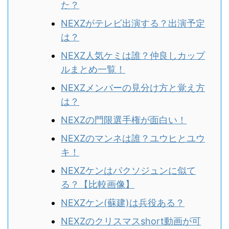
た？
NEXZがテレビ出演する？出演予定
は？
NEXZ人気ケミは誰？仲良しカップ
ルまとめ一覧！
NEXZメンバーの見分け方と覚え方
は？
NEXZの門限選手権が面白い！
NEXZのマンネは誰？ユウヒとユウ
キ！
NEXZケンはパクソジュンに似て
る？
【比較画像】
NEXZケン(蘇建)は兵役ある？
NEXZのクリスマスshort動画が可