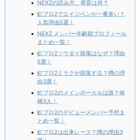
NEXZの読み方、発音は何？
虹プロ2でエイジペンが一番多い？
人気理由5選！
NEXZ メンバー年齢順プロフィール
まとめ一覧！
虹プロ2ソウダイ脱落はなぜ？理由
5選！
虹プロ2ミラクが脱落する？噂の理
由3選！
虹プロ2のメインボーカルは誰？候
補3人！
虹プロ2のデビューメンバー予想ま
とめ一覧！
虹プロ2は出来レース？噂の理由3