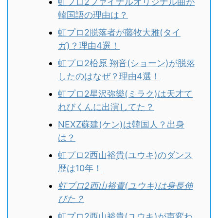
虹プロ2ファイナルオリジナル曲が
韓国語の理由は？
虹プロ2脱落者が藤牧大雅(タイ
ガ)？理由4選！
虹プロ2柗原 翔音(ショーン)が脱落
したのはなぜ？理由4選！
虹プロ2星沢弥樂(ミラク)は天才て
れびくんに出演してた？
NEXZ蘇建(ケン)は韓国人？出身
は？
虹プロ2西山裕貴(ユウキ)のダンス
歴は10年！
虹プロ2西山裕貴(ユウキ)は身長伸
びた？
虹プロ2西山裕貴(ユウキ)が声変わ