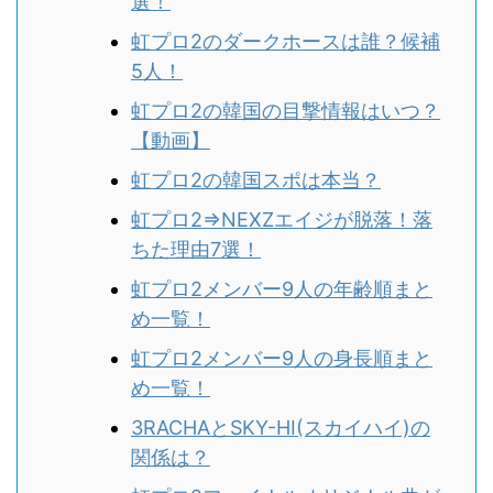
選！
虹プロ2のダークホースは誰？候補
5人！
虹プロ2の韓国の目撃情報はいつ？
【動画】
虹プロ2の韓国スポは本当？
虹プロ2⇒NEXZエイジが脱落！落
ちた理由7選！
虹プロ2メンバー9人の年齢順まと
め一覧！
虹プロ2メンバー9人の身長順まと
め一覧！
3RACHAとSKY-HI(スカイハイ)の
関係は？