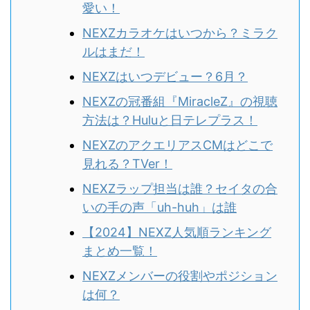
愛い！
NEXZカラオケはいつから？ミラク
ルはまだ！
NEXZはいつデビュー？6月？
NEXZの冠番組『MiracleZ』の視聴
方法は？Huluと日テレプラス！
NEXZのアクエリアスCMはどこで
見れる？TVer！
NEXZラップ担当は誰？セイタの合
いの手の声「uh-huh」は誰
【2024】NEXZ人気順ランキング
まとめ一覧！
NEXZメンバーの役割やポジション
は何？