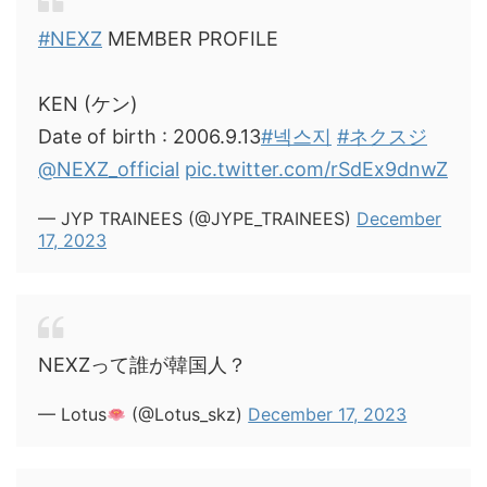
#NEXZ
MEMBER PROFILE
KEN (ケン)
Date of birth : 2006.9.13
#넥스지
#ネクスジ
@NEXZ_official
pic.twitter.com/rSdEx9dnwZ
— JYP TRAINEES (@JYPE_TRAINEES)
December
17, 2023
NEXZって誰が韓国人？
— Lotus
(@Lotus_skz)
December 17, 2023