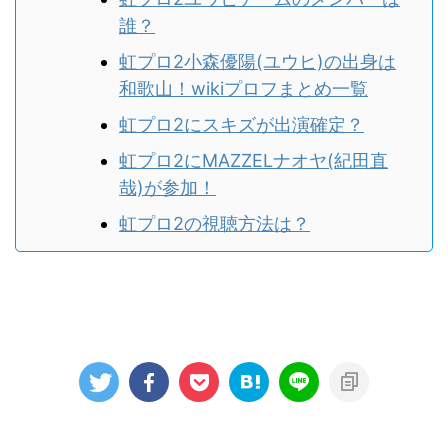
誰？
虹プロ2小森優陽(ユウヒ)の出身は
和歌山！wikiプロフまとめ一覧
虹プロ2にスキズが出演確定？
虹プロ2にMAZZELナオヤ(紀田直
哉)が参加！
虹プロ2の視聴方法は？