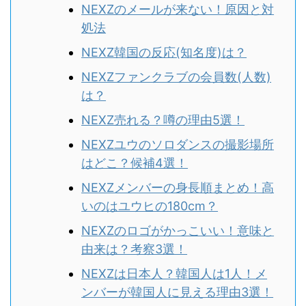
NEXZのメールが来ない！原因と対
処法
NEXZ韓国の反応(知名度)は？
NEXZファンクラブの会員数(人数)
は？
NEXZ売れる？噂の理由5選！
NEXZユウのソロダンスの撮影場所
はどこ？候補4選！
NEXZメンバーの身長順まとめ！高
いのはユウヒの180cm？
NEXZのロゴがかっこいい！意味と
由来は？考察3選！
NEXZは日本人？韓国人は1人！メ
ンバーが韓国人に見える理由3選！