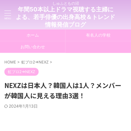
しゅふともの沼
年間50本以上ドラマ視聴する主婦に
よる、若手俳優の出身高校＆トレンド
情報発信ブログ
ホーム
有名人の学校
お問い合わせ
HOME
>
虹プロ2⇒NEXZ
>
虹プロ2⇒NEXZ
NEXZは日本人？韓国人は1人？メンバー
が韓国人に見える理由3選！
2024年1月13日