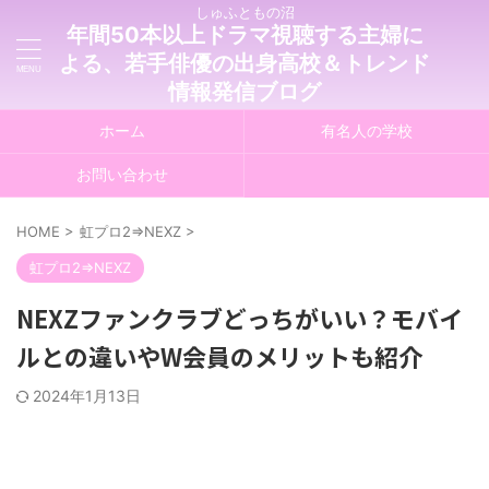
しゅふともの沼
年間50本以上ドラマ視聴する主婦に
よる、若手俳優の出身高校＆トレンド
情報発信ブログ
ホーム
有名人の学校
お問い合わせ
HOME
>
虹プロ2⇒NEXZ
>
虹プロ2⇒NEXZ
NEXZファンクラブどっちがいい？モバイ
ルとの違いやW会員のメリットも紹介
2024年1月13日