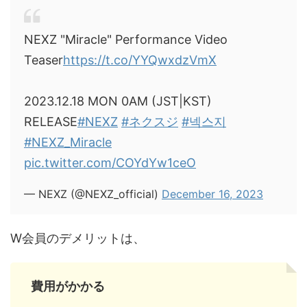
NEXZ "Miracle" Performance Video
Teaser
https://t.co/YYQwxdzVmX
2023.12.18 MON 0AM (JST|KST)
RELEASE
#NEXZ
#ネクスジ
#넥스지
#NEXZ_Miracle
pic.twitter.com/COYdYw1ceO
— NEXZ (@NEXZ_official)
December 16, 2023
W会員のデメリットは、
費用がかかる