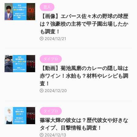
芸人
【画像】エバース佐々木の野球の球歴
は？強豪校の主将で甲子園出場したか
も調査！
2024/12/21
タイプロ
【動画】菊池風磨のカレーの隠し味は
赤ワイン！水飴も？材料やレシピも調
査！
2024/12/20
タイプロ
篠塚大輝の彼女は？歴代彼女や好きな
タイプ、目撃情報も調査！
2024/12/13