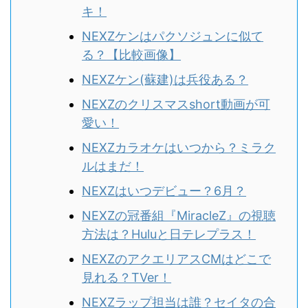
キ！
NEXZケンはパクソジュンに似て
る？
【比較画像】
NEXZケン(蘇建)は兵役ある？
NEXZのクリスマスshort動画が可
愛い！
NEXZカラオケはいつから？ミラク
ルはまだ！
NEXZはいつデビュー？6月？
NEXZの冠番組『MiracleZ』の視聴
方法は？Huluと日テレプラス！
NEXZのアクエリアスCMはどこで
見れる？TVer！
NEXZラップ担当は誰？セイタの合