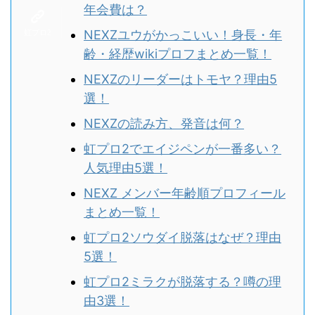
年会費は？
NEXZユウがかっこいい！身長・年
齢・経歴wikiプロフまとめ一覧！
NEXZのリーダーはトモヤ？理由5
選！
NEXZの読み方、発音は何？
虹プロ2でエイジペンが一番多い？
人気理由5選！
NEXZ メンバー年齢順プロフィール
まとめ一覧！
虹プロ2ソウダイ脱落はなぜ？理由
5選！
虹プロ2ミラクが脱落する？噂の理
由3選！