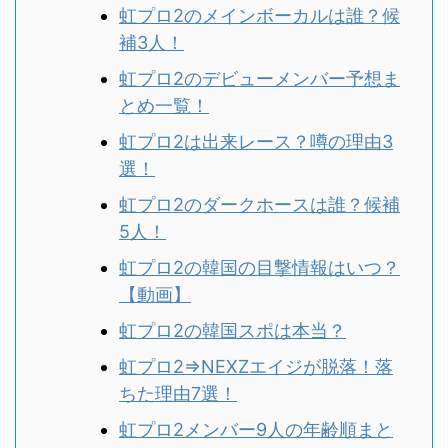
虹プロ2のメインボーカルは誰？候
補3人！
虹プロ2のデビューメンバー予想ま
とめ一覧！
虹プロ2は出来レース？噂の理由3
選！
虹プロ2のダークホースは誰？候補
5人！
虹プロ2の韓国の目撃情報はいつ？
【動画】
虹プロ2の韓国スポは本当？
虹プロ2⇒NEXZエイジが脱落！落
ちた理由7選！
虹プロ2メンバー9人の年齢順まと