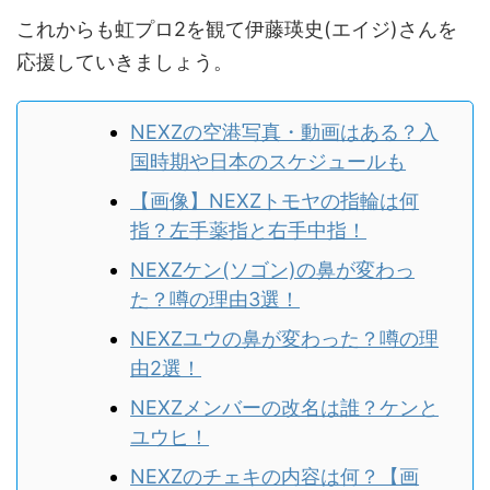
これからも虹プロ2を観て伊藤瑛史(エイジ)さんを
応援していきましょう。
NEXZの空港写真・動画はある？入
国時期や日本のスケジュールも
【画像】NEXZトモヤの指輪は何
指？左手薬指と右手中指！
NEXZケン(ソゴン)の鼻が変わっ
た？噂の理由3選！
NEXZユウの鼻が変わった？噂の理
由2選！
NEXZメンバーの改名は誰？ケンと
ユウヒ！
NEXZのチェキの内容は何？【画