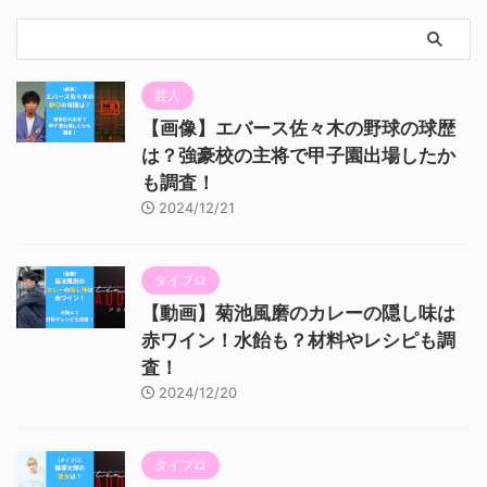
芸人
【画像】エバース佐々木の野球の球歴
は？強豪校の主将で甲子園出場したか
も調査！
2024/12/21
タイプロ
【動画】菊池風磨のカレーの隠し味は
赤ワイン！水飴も？材料やレシピも調
査！
2024/12/20
タイプロ