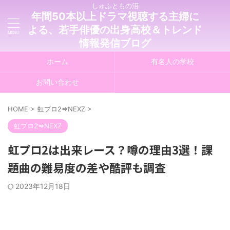
しゅふともの沼
年間50本以上ドラマ視聴する主婦に
よる、若手俳優の出身高校＆トレンド
情報発信ブログ
ホーム
有名人の学校
お問い合わせ
HOME
>
虹プロ2⇒NEXZ
>
虹プロ2⇒NEXZ
虹プロ2は出来レース？噂の理由3選！課
題曲の難易度の差や酷評も調査
2023年12月18日