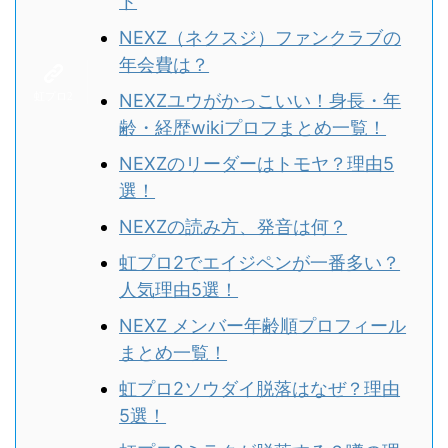
ト
NEXZ（ネクスジ）ファンクラブの
年会費は？
NEXZユウがかっこいい！身長・年
齢・経歴wikiプロフまとめ一覧！
NEXZのリーダーはトモヤ？理由5
選！
NEXZの読み方、発音は何？
虹プロ2でエイジペンが一番多い？
人気理由5選！
NEXZ メンバー年齢順プロフィール
まとめ一覧！
虹プロ2ソウダイ脱落はなぜ？理由
5選！