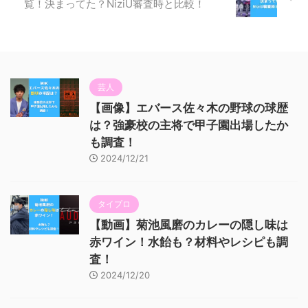
覧！決まってた？NiziU審査時と比較！
芸人
【画像】エバース佐々木の野球の球歴
は？強豪校の主将で甲子園出場したか
も調査！
2024/12/21
タイプロ
【動画】菊池風磨のカレーの隠し味は
赤ワイン！水飴も？材料やレシピも調
査！
2024/12/20