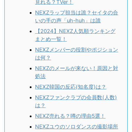
見れる？TVer！
NEXZラップ担当は誰？セイタの合
いの手の声「uh-huh」は誰
【2024】NEXZ人気順ランキング
まとめ一覧！
NEXZメンバーの役割やポジション
は何？
NEXZのメールが来ない！原因と対
処法
NEXZ韓国の反応(知名度)は？
NEXZファンクラブの会員数(人数)
は？
NEXZ売れる？噂の理由5選！
NEXZユウのソロダンスの撮影場所