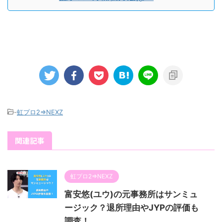
-
虹プロ2⇒NEXZ
関連記事
虹プロ2⇒NEXZ
富安悠(ユウ)の元事務所はサンミュ
ージック？退所理由やJYPの評価も
調査！