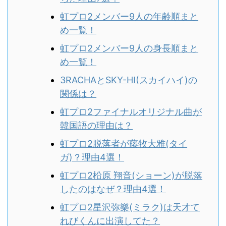
虹プロ2メンバー9人の年齢順まと
め一覧！
虹プロ2メンバー9人の身長順まと
め一覧！
3RACHAとSKY-HI(スカイハイ)の
関係は？
虹プロ2ファイナルオリジナル曲が
韓国語の理由は？
虹プロ2脱落者が藤牧大雅(タイ
ガ)？理由4選！
虹プロ2柗原 翔音(ショーン)が脱落
したのはなぜ？理由4選！
虹プロ2星沢弥樂(ミラク)は天才て
れびくんに出演してた？