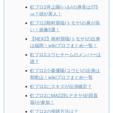
虹プロ2井上陽(ハル)の身長は175
㎝？姉が美人！
虹プロ2植村朋哉(トモヤ)の鼻が高
い！画像5選！
【NEXZ】植村朋哉(トモヤ)の出身
は福岡！wikiプロフまとめ一覧！
虹プロ2ユウヒチームのメンバーは
誰？
虹プロ2小森優陽(ユウヒ)の出身は
和歌山！wikiプロフまとめ一覧
虹プロ2にスキズが出演確定？
虹プロ2にMAZZELナオヤ(紀田直
哉)が参加！
虹プロ2の視聴方法は？