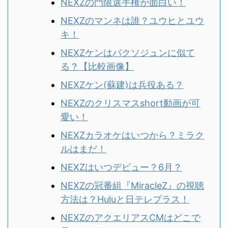
NEXZの門限選手権が面白い！
NEXZのマンネは誰？ユウヒとユウ
キ！
NEXZケンはパクソジュンに似て
る？
【比較画像】
NEXZケン(蘇建)は兵役ある？
NEXZのクリスマスshort動画が可
愛い！
NEXZカラオケはいつから？ミラク
ルはまだ！
NEXZはいつデビュー？6月？
NEXZの冠番組『MiracleZ』の視聴
方法は？Huluと日テレプラス！
NEXZのアクエリアスCMはどこで