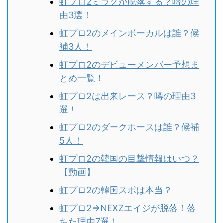
虹プロ2ミラクが脱落する？噂の理
由3選！
虹プロ2のメインボーカルは誰？候
補3人！
虹プロ2のデビューメンバー予想ま
とめ一覧！
虹プロ2は出来レース？噂の理由3
選！
虹プロ2のダークホースは誰？候補
5人！
虹プロ2の韓国の目撃情報はいつ？
【動画】
虹プロ2の韓国スポは本当？
虹プロ2⇒NEXZエイジが脱落！落
ちた理由7選！