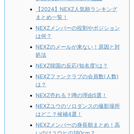
【2024】NEXZ人気順ランキング
まとめ一覧！
NEXZメンバーの役割やポジション
は何？
NEXZのメールが来ない！原因と対
処法
NEXZ韓国の反応(知名度)は？
NEXZファンクラブの会員数(人数)
は？
NEXZ売れる？噂の理由5選！
NEXZユウのソロダンスの撮影場所
はどこ？候補4選！
NEXZメンバーの身長順まとめ！高
いのはユウヒの180cm？