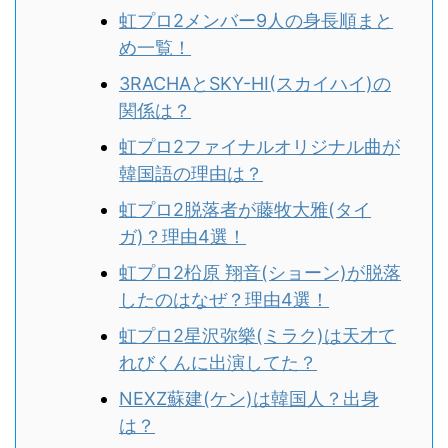
虹プロ2メンバー9人の身長順まと
め一覧！
3RACHAとSKY-HI(スカイハイ)の
関係は？
虹プロ2ファイナルオリジナル曲が
韓国語の理由は？
虹プロ2脱落者が藤牧大雅(タイ
ガ)？理由4選！
虹プロ2柗原 翔音(ショーン)が脱落
したのはなぜ？理由4選！
虹プロ2星沢弥樂(ミラク)は天才て
れびくんに出演してた？
NEXZ蘇建(ケン)は韓国人？出身
は？