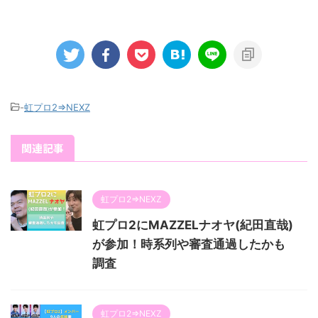
-
虹プロ2⇒NEXZ
関連記事
虹プロ2⇒NEXZ
虹プロ2にMAZZELナオヤ(紀田直哉)
が参加！時系列や審査通過したかも
調査
虹プロ2⇒NEXZ