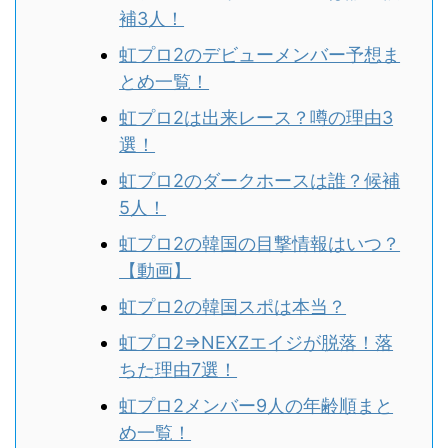
補3人！
虹プロ2のデビューメンバー予想ま
とめ一覧！
虹プロ2は出来レース？噂の理由3
選！
虹プロ2のダークホースは誰？候補
5人！
虹プロ2の韓国の目撃情報はいつ？
【動画】
虹プロ2の韓国スポは本当？
虹プロ2⇒NEXZエイジが脱落！落
ちた理由7選！
虹プロ2メンバー9人の年齢順まと
め一覧！