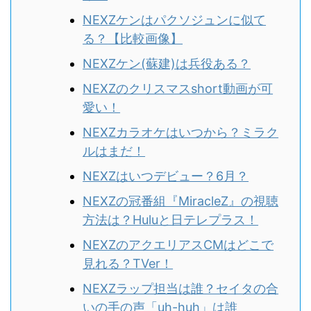
NEXZケンはパクソジュンに似て
る？
【比較画像】
NEXZケン(蘇建)は兵役ある？
NEXZのクリスマスshort動画が可
愛い！
NEXZカラオケはいつから？ミラク
ルはまだ！
NEXZはいつデビュー？6月？
NEXZの冠番組『MiracleZ』の視聴
方法は？Huluと日テレプラス！
NEXZのアクエリアスCMはどこで
見れる？TVer！
NEXZラップ担当は誰？セイタの合
いの手の声「uh-huh」は誰