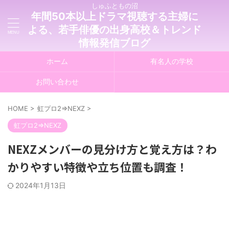
しゅふともの沼
年間50本以上ドラマ視聴する主婦に
よる、若手俳優の出身高校＆トレンド
情報発信ブログ
ホーム
有名人の学校
お問い合わせ
HOME
>
虹プロ2⇒NEXZ
>
虹プロ2⇒NEXZ
NEXZメンバーの見分け方と覚え方は？わ
かりやすい特徴や立ち位置も調査！
2024年1月13日