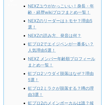
NEXZユウがかっこいい！身長・年
齢・経歴wikiプロフまとめ一覧！
NEXZのリーダーはトモヤ？理由5
選！
NEXZの読み方、発音は何？
虹プロ2でエイジペンが一番多い？
人気理由5選！
NEXZ メンバー年齢順プロフィール
まとめ一覧！
虹プロ2ソウダイ脱落はなぜ？理由
5選！
虹プロ2ミラクが脱落する？噂の理
由3選！
虹プロ2のメインボーカルは誰？候