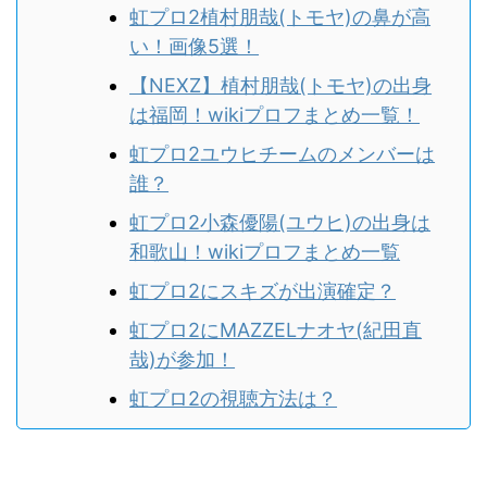
虹プロ2植村朋哉(トモヤ)の鼻が高
い！画像5選！
【NEXZ】植村朋哉(トモヤ)の出身
は福岡！wikiプロフまとめ一覧！
虹プロ2ユウヒチームのメンバーは
誰？
虹プロ2小森優陽(ユウヒ)の出身は
和歌山！wikiプロフまとめ一覧
虹プロ2にスキズが出演確定？
虹プロ2にMAZZELナオヤ(紀田直
哉)が参加！
虹プロ2の視聴方法は？