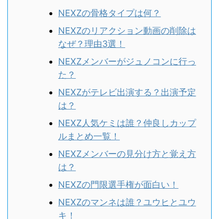
NEXZの骨格タイプは何？
NEXZのリアクション動画の削除は
なぜ？理由3選！
NEXZメンバーがジュノコンに行っ
た？
NEXZがテレビ出演する？出演予定
は？
NEXZ人気ケミは誰？仲良しカップ
ルまとめ一覧！
NEXZメンバーの見分け方と覚え方
は？
NEXZの門限選手権が面白い！
NEXZのマンネは誰？ユウヒとユウ
キ！