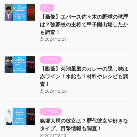
芸人
【画像】エバース佐々木の野球の球歴
は？強豪校の主将で甲子園出場したか
も調査！
2024/12/21
タイプロ
【動画】菊池風磨のカレーの隠し味は
赤ワイン！水飴も？材料やレシピも調
査！
2024/12/20
タイプロ
篠塚大輝の彼女は？歴代彼女や好きな
タイプ、目撃情報も調査！
2024/12/13