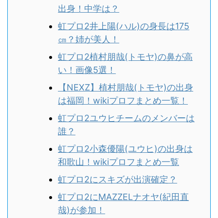
出身！中学は？
虹プロ2井上陽(ハル)の身長は175
㎝？姉が美人！
虹プロ2植村朋哉(トモヤ)の鼻が高
い！画像5選！
【NEXZ】植村朋哉(トモヤ)の出身
は福岡！wikiプロフまとめ一覧！
虹プロ2ユウヒチームのメンバーは
誰？
虹プロ2小森優陽(ユウヒ)の出身は
和歌山！wikiプロフまとめ一覧
虹プロ2にスキズが出演確定？
虹プロ2にMAZZELナオヤ(紀田直
哉)が参加！