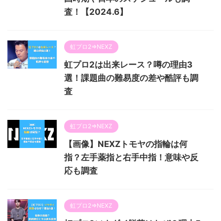
査！【2024.6】
虹プロ2⇒NEXZ
虹プロ2は出来レース？噂の理由3
選！課題曲の難易度の差や酷評も調
査
虹プロ2⇒NEXZ
【画像】NEXZトモヤの指輪は何
指？左手薬指と右手中指！意味や反
応も調査
虹プロ2⇒NEXZ