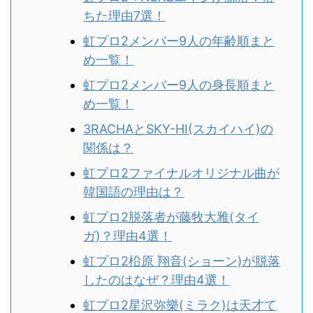
ちた理由7選！
虹プロ2メンバー9人の年齢順まと
め一覧！
虹プロ2メンバー9人の身長順まと
め一覧！
3RACHAとSKY-HI(スカイハイ)の
関係は？
虹プロ2ファイナルオリジナル曲が
韓国語の理由は？
虹プロ2脱落者が藤牧大雅(タイ
ガ)？理由4選！
虹プロ2柗原 翔音(ショーン)が脱落
したのはなぜ？理由4選！
虹プロ2星沢弥樂(ミラク)は天才て