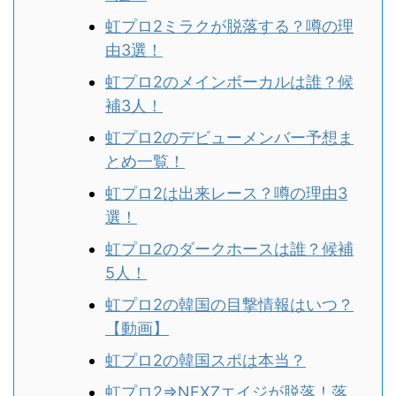
虹プロ2ミラクが脱落する？噂の理
由3選！
虹プロ2のメインボーカルは誰？候
補3人！
虹プロ2のデビューメンバー予想ま
とめ一覧！
虹プロ2は出来レース？噂の理由3
選！
虹プロ2のダークホースは誰？候補
5人！
虹プロ2の韓国の目撃情報はいつ？
【動画】
虹プロ2の韓国スポは本当？
虹プロ2⇒NEXZエイジが脱落！落