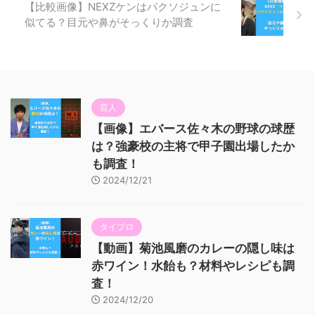
【比較画像】NEXZケンはパクソジュンに
似てる？目元や鼻がそっくりか調査
芸人
【画像】エバース佐々木の野球の球歴
は？強豪校の主将で甲子園出場したか
も調査！
2024/12/21
タイプロ
【動画】菊池風磨のカレーの隠し味は
赤ワイン！水飴も？材料やレシピも調
査！
2024/12/20