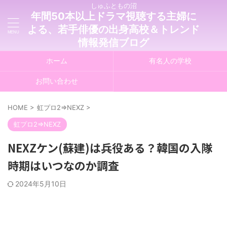
しゅふともの沼
年間50本以上ドラマ視聴する主婦に
よる、若手俳優の出身高校＆トレンド
情報発信ブログ
ホーム
有名人の学校
お問い合わせ
HOME
>
虹プロ2⇒NEXZ
>
虹プロ2⇒NEXZ
NEXZケン(蘇建)は兵役ある？韓国の入隊
時期はいつなのか調査
2024年5月10日