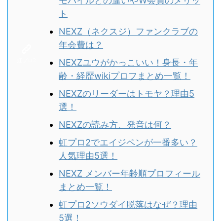
モバイルとの違いやW会員のメリッ
ト
NEXZ（ネクスジ）ファンクラブの
年会費は？
NEXZユウがかっこいい！身長・年
齢・経歴wikiプロフまとめ一覧！
NEXZのリーダーはトモヤ？理由5
選！
NEXZの読み方、発音は何？
虹プロ2でエイジペンが一番多い？
人気理由5選！
NEXZ メンバー年齢順プロフィール
まとめ一覧！
虹プロ2ソウダイ脱落はなぜ？理由
5選！