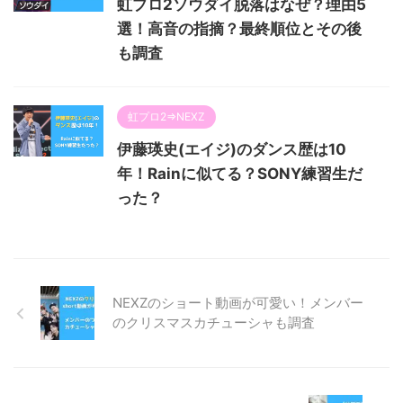
虹プロ2ソウダイ脱落はなぜ？理由5
選！高音の指摘？最終順位とその後
も調査
虹プロ2⇒NEXZ
伊藤瑛史(エイジ)のダンス歴は10
年！Rainに似てる？SONY練習生だ
った？
NEXZのショート動画が可愛い！メンバー
のクリスマスカチューシャも調査