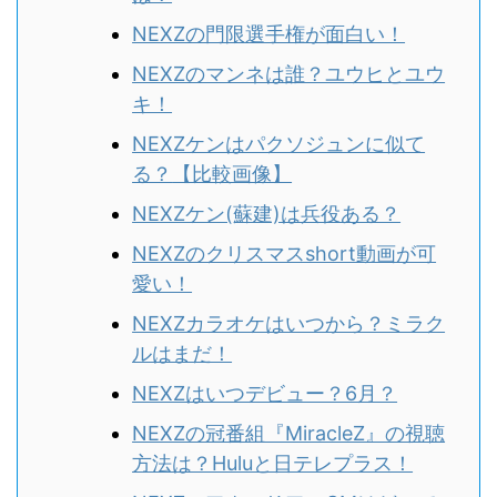
NEXZの門限選手権が面白い！
NEXZのマンネは誰？ユウヒとユウ
キ！
NEXZケンはパクソジュンに似て
る？
【比較画像】
NEXZケン(蘇建)は兵役ある？
NEXZのクリスマスshort動画が可
愛い！
NEXZカラオケはいつから？ミラク
ルはまだ！
NEXZはいつデビュー？6月？
NEXZの冠番組『MiracleZ』の視聴
方法は？Huluと日テレプラス！