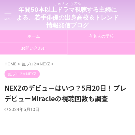
しゅふともの沼
年間50本以上ドラマ視聴する主婦に
よる、若手俳優の出身高校＆トレンド
情報発信ブログ
ホーム
有名人の学校
お問い合わせ
HOME
>
虹プロ2⇒NEXZ
>
虹プロ2⇒NEXZ
NEXZのデビューはいつ？5月20日！プレ
デビューMiracleの視聴回数も調査
2024年5月10日