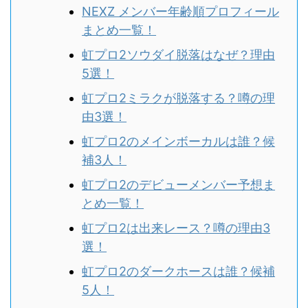
NEXZ メンバー年齢順プロフィール
まとめ一覧！
虹プロ2ソウダイ脱落はなぜ？理由
5選！
虹プロ2ミラクが脱落する？噂の理
由3選！
虹プロ2のメインボーカルは誰？候
補3人！
虹プロ2のデビューメンバー予想ま
とめ一覧！
虹プロ2は出来レース？噂の理由3
選！
虹プロ2のダークホースは誰？候補
5人！