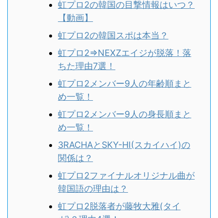
虹プロ2の韓国の目撃情報はいつ？
【動画】
虹プロ2の韓国スポは本当？
虹プロ2⇒NEXZエイジが脱落！落
ちた理由7選！
虹プロ2メンバー9人の年齢順まと
め一覧！
虹プロ2メンバー9人の身長順まと
め一覧！
3RACHAとSKY-HI(スカイハイ)の
関係は？
虹プロ2ファイナルオリジナル曲が
韓国語の理由は？
虹プロ2脱落者が藤牧大雅(タイ