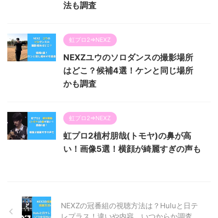
法も調査
虹プロ2⇒NEXZ
NEXZユウのソロダンスの撮影場所
はどこ？候補4選！ケンと同じ場所
かも調査
虹プロ2⇒NEXZ
虹プロ2植村朋哉(トモヤ)の鼻が高
い！画像5選！横顔が綺麗すぎの声も
NEXZの冠番組の視聴方法は？Huluと日テ
レプラス！違いや内容、いつからか調査