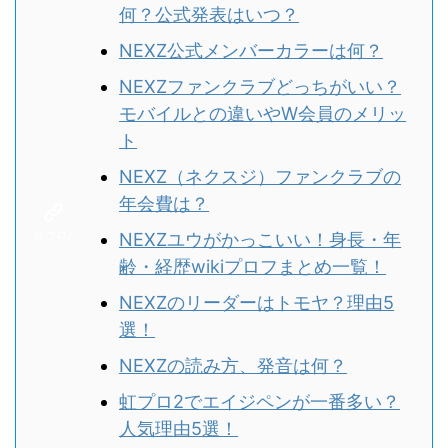
何？公式発表はいつ？
NEXZ公式メンバーカラーは何？
NEXZファンクラブどっちがいい？
モバイルとの違いやW会員のメリッ
ト
NEXZ（ネクスジ）ファンクラブの
年会費は？
NEXZユウがかっこいい！身長・年
齢・経歴wikiプロフまとめ一覧！
NEXZのリーダーはトモヤ？理由5
選！
NEXZの読み方、発音は何？
虹プロ2でエイジペンが一番多い？
人気理由5選！