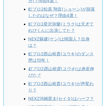
ガ)？理由4選！
虹プロ2柗原 翔音(ショーン)が脱落
したのはなぜ？理由4選！
虹プロ2星沢弥樂(ミラク)は天才て
れびくんに出演してた？
NEXZ蘇建(ケン)は韓国人？出身
は？
虹プロ2西山裕貴(ユウキ)のダンス
歴は10年！
虹プロ2西山裕貴(ユウキ)は身長伸
びた？
虹プロ2西山裕貴(ユウキ)が声変わ
り？
NEXZ河嶋星太(セイタ)はハーフ？