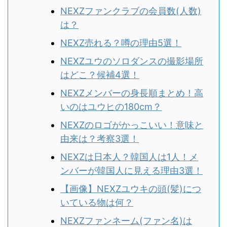
NEXZファンクラブの会員数(人数)
は？
NEXZ売れる？噂の理由5選！
NEXZユウのソロダンスの撮影場所
はどこ？候補4選！
NEXZメンバーの身長順まとめ！高
いのはユウヒの180cm？
NEXZのロゴがかっこいい！意味と
由来は？考察3選！
NEXZは日本人？韓国人は1人！メ
ンバーが韓国人に見える理由3選！
【画像】NEXZユウキの頭(髪)につ
いている物は何？
NEXZファンネーム(ファン名)は