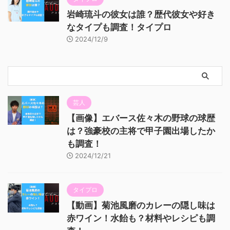
岩崎琉斗の彼女は誰？歴代彼女や好き
なタイプも調査！タイプロ
2024/12/9
芸人
【画像】エバース佐々木の野球の球歴
は？強豪校の主将で甲子園出場したか
も調査！
2024/12/21
タイプロ
【動画】菊池風磨のカレーの隠し味は
赤ワイン！水飴も？材料やレシピも調