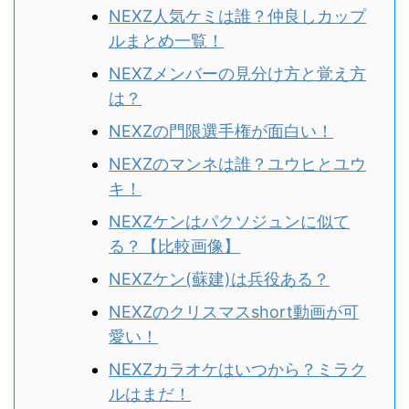
NEXZ人気ケミは誰？仲良しカップ
ルまとめ一覧！
NEXZメンバーの見分け方と覚え方
は？
NEXZの門限選手権が面白い！
NEXZのマンネは誰？ユウヒとユウ
キ！
NEXZケンはパクソジュンに似て
る？
【比較画像】
NEXZケン(蘇建)は兵役ある？
NEXZのクリスマスshort動画が可
愛い！
NEXZカラオケはいつから？ミラク
ルはまだ！