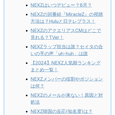
NEXZはいつデビュー？6月？
NEXZの冠番組『MiracleZ』の視聴
方法は？Huluと日テレプラス！
NEXZのアクエリアスCMはどこで
見れる？TVer！
NEXZラップ担当は誰？セイタの合
いの手の声「uh-huh」は誰
【2024】NEXZ人気順ランキング
まとめ一覧！
NEXZメンバーの役割やポジション
は何？
NEXZのメールが来ない！原因と対
処法
NEXZ韓国の反応(知名度)は？