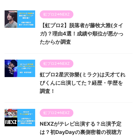
虹プロ2⇒NEXZ
【虹プロ2】脱落者が藤牧大雅(タイ
ガ)？理由4選！成績や順位が悪かっ
たからか調査
虹プロ2⇒NEXZ
虹プロ2星沢弥樂(ミラク)は天才てれ
びくんに出演してた？経歴・学歴を
調査！
虹プロ2⇒NEXZ
NEXZがテレビ出演する？出演予定
は？初DayDayの裏側密着の視聴方