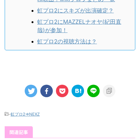
虹プロ2にスキズが出演確定？
虹プロ2にMAZZELナオヤ(紀田直
哉)が参加！
虹プロ2の視聴方法は？
-
虹プロ2⇒NEXZ
関連記事