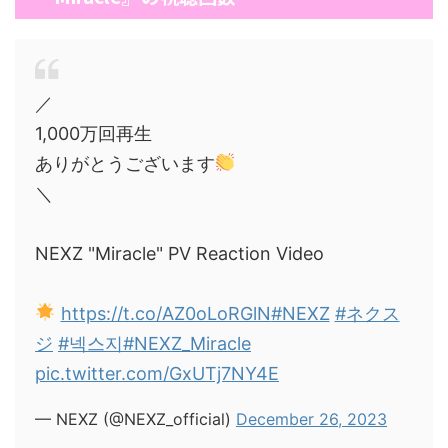
／
1,000万回再生
ありがとうございます
＼
NEXZ "Miracle" PV Reaction Video
https://t.co/AZ0oLoRGlN
#NEXZ
#ネクス
ジ
#넥스지
#NEXZ_Miracle
pic.twitter.com/GxUTj7NY4E
— NEXZ (@NEXZ_official)
December 26, 2023