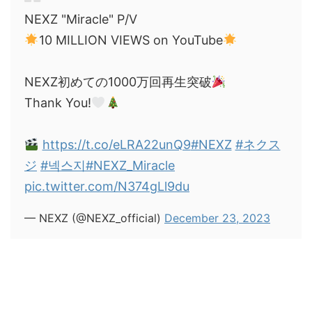
NEXZ "Miracle" P/V
10 MILLION VIEWS on YouTube
NEXZ初めての1000万回再生突破
Thank You!
https://t.co/eLRA22unQ9
#NEXZ
#ネクス
ジ
#넥스지
#NEXZ_Miracle
pic.twitter.com/N374gLl9du
— NEXZ (@NEXZ_official)
December 23, 2023