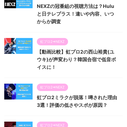
NEXZの冠番組の視聴方法は？Hulu
と日テレプラス！違いや内容、いつ
からか調査
虹プロ2⇒NEXZ
【動画比較】虹プロ2の西山裕貴(ユ
ウキ)が声変わり？韓国合宿で低音ボ
イスに！
虹プロ2⇒NEXZ
虹プロ2ミラクが脱落！噂された理由
3選！評価の低さやスポが原因？
虹プロ2⇒NEXZ