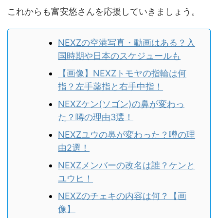
これからも富安悠さんを応援していきましょう。
NEXZの空港写真・動画はある？入
国時期や日本のスケジュールも
【画像】NEXZトモヤの指輪は何
指？左手薬指と右手中指！
NEXZケン(ソゴン)の鼻が変わっ
た？噂の理由3選！
NEXZユウの鼻が変わった？噂の理
由2選！
NEXZメンバーの改名は誰？ケンと
ユウヒ！
NEXZのチェキの内容は何？【画
像】