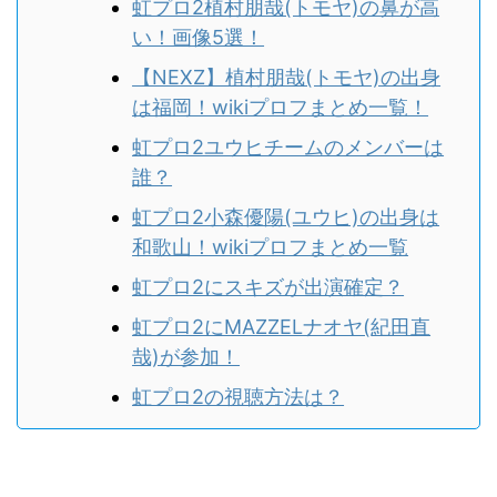
虹プロ2植村朋哉(トモヤ)の鼻が高
い！画像5選！
【NEXZ】植村朋哉(トモヤ)の出身
は福岡！wikiプロフまとめ一覧！
虹プロ2ユウヒチームのメンバーは
誰？
虹プロ2小森優陽(ユウヒ)の出身は
和歌山！wikiプロフまとめ一覧
虹プロ2にスキズが出演確定？
虹プロ2にMAZZELナオヤ(紀田直
哉)が参加！
虹プロ2の視聴方法は？