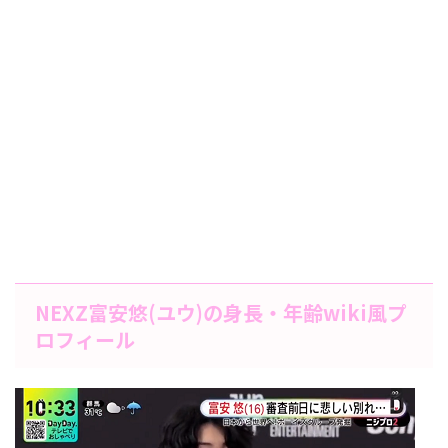
NEXZ富安悠(ユウ)の身長・年齢wiki風プ
ロフィール