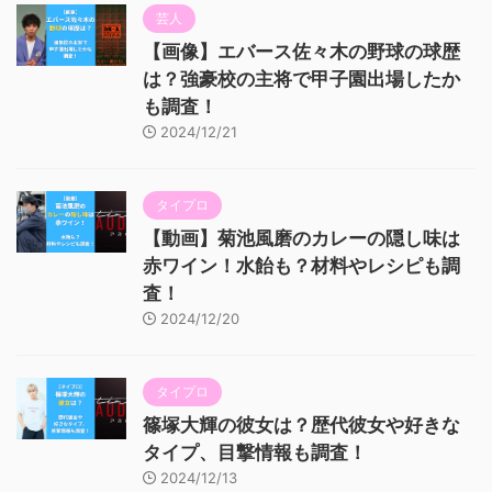
芸人
【画像】エバース佐々木の野球の球歴
は？強豪校の主将で甲子園出場したか
も調査！
2024/12/21
タイプロ
【動画】菊池風磨のカレーの隠し味は
赤ワイン！水飴も？材料やレシピも調
査！
2024/12/20
タイプロ
篠塚大輝の彼女は？歴代彼女や好きな
タイプ、目撃情報も調査！
2024/12/13