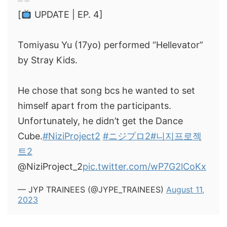
[
UPDATE | EP. 4]
Tomiyasu Yu (17yo) performed “Hellevator”
by Stray Kids.
He chose that song bcs he wanted to set
himself apart from the participants.
Unfortunately, he didn’t get the Dance
Cube.
#NiziProject2
#ニジプロ2
#니지프로젝
트2
@NiziProject_2
pic.twitter.com/wP7G2lCoKx
— JYP TRAINEES (@JYPE_TRAINEES)
August 11,
2023