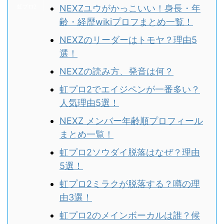
NEXZユウがかっこいい！身長・年
齢・経歴wikiプロフまとめ一覧！
NEXZのリーダーはトモヤ？理由5
選！
NEXZの読み方、発音は何？
虹プロ2でエイジペンが一番多い？
人気理由5選！
NEXZ メンバー年齢順プロフィール
まとめ一覧！
虹プロ2ソウダイ脱落はなぜ？理由
5選！
虹プロ2ミラクが脱落する？噂の理
由3選！
虹プロ2のメインボーカルは誰？候