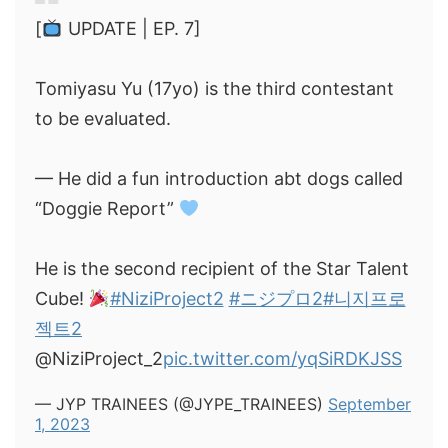
[
UPDATE | EP. 7]
Tomiyasu Yu (17yo) is the third contestant
to be evaluated.
— He did a fun introduction abt dogs called
“Doggie Report”
He is the second recipient of the Star Talent
Cube!
#NiziProject2
#ニジプロ2
#니지프로
젝트2
@NiziProject_2
pic.twitter.com/yqSiRDKJSS
— JYP TRAINEES (@JYPE_TRAINEES)
September
1, 2023