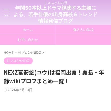
しゅふともの沼
年間50本以上ドラマ視聴する主婦に
よる、若手俳優の出身高校＆トレンド
情報発信ブログ
ホーム
有名人の学校
お問い合わせ
HOME
>
虹プロ2⇒NEXZ
>
虹プロ2⇒NEXZ
NEXZ富安悠(ユウ)は福岡出身！身長・年
齢wikiプロフまとめ一覧！
2024年5月10日