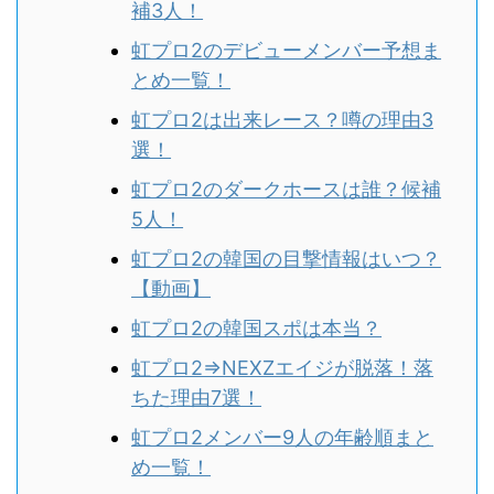
補3人！
虹プロ2のデビューメンバー予想ま
とめ一覧！
虹プロ2は出来レース？噂の理由3
選！
虹プロ2のダークホースは誰？候補
5人！
虹プロ2の韓国の目撃情報はいつ？
【動画】
虹プロ2の韓国スポは本当？
虹プロ2⇒NEXZエイジが脱落！落
ちた理由7選！
虹プロ2メンバー9人の年齢順まと
め一覧！