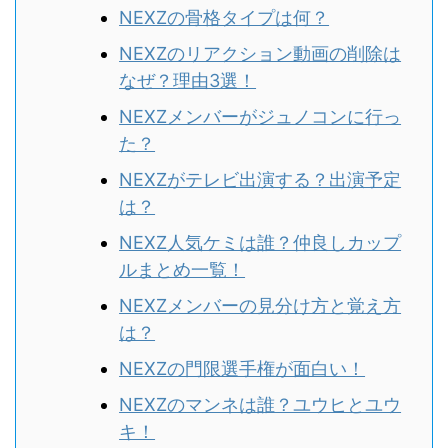
NEXZの骨格タイプは何？
NEXZのリアクション動画の削除は
なぜ？理由3選！
NEXZメンバーがジュノコンに行っ
た？
NEXZがテレビ出演する？出演予定
は？
NEXZ人気ケミは誰？仲良しカップ
ルまとめ一覧！
NEXZメンバーの見分け方と覚え方
は？
NEXZの門限選手権が面白い！
NEXZのマンネは誰？ユウヒとユウ
キ！