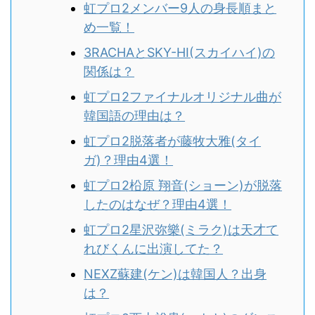
虹プロ2メンバー9人の身長順まと
め一覧！
3RACHAとSKY-HI(スカイハイ)の
関係は？
虹プロ2ファイナルオリジナル曲が
韓国語の理由は？
虹プロ2脱落者が藤牧大雅(タイ
ガ)？理由4選！
虹プロ2柗原 翔音(ショーン)が脱落
したのはなぜ？理由4選！
虹プロ2星沢弥樂(ミラク)は天才て
れびくんに出演してた？
NEXZ蘇建(ケン)は韓国人？出身
は？