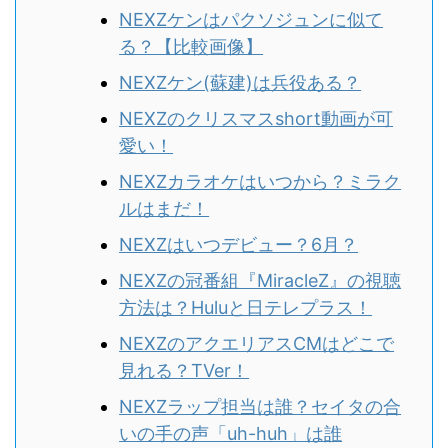
NEXZケンはパクソジュンに似て
る？
【比較画像】
NEXZケン(蘇建)は兵役ある？
NEXZのクリスマスshort動画が可
愛い！
NEXZカラオケはいつから？ミラク
ルはまだ！
NEXZはいつデビュー？6月？
NEXZの冠番組『MiracleZ』の視聴
方法は？Huluと日テレプラス！
NEXZのアクエリアスCMはどこで
見れる？TVer！
NEXZラップ担当は誰？セイタの合
いの手の声「uh-huh」は誰