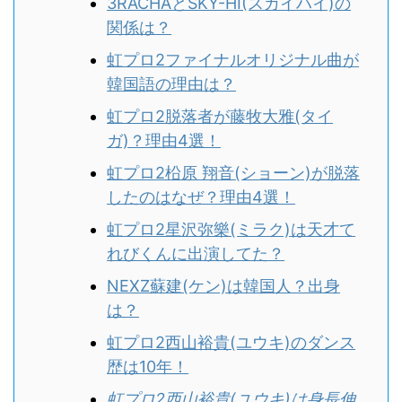
3RACHAとSKY-HI(スカイハイ)の
関係は？
虹プロ2ファイナルオリジナル曲が
韓国語の理由は？
虹プロ2脱落者が藤牧大雅(タイ
ガ)？理由4選！
虹プロ2柗原 翔音(ショーン)が脱落
したのはなぜ？理由4選！
虹プロ2星沢弥樂(ミラク)は天才て
れびくんに出演してた？
NEXZ蘇建(ケン)は韓国人？出身
は？
虹プロ2西山裕貴(ユウキ)のダンス
歴は10年！
虹プロ2西山裕貴(ユウキ)は身長伸