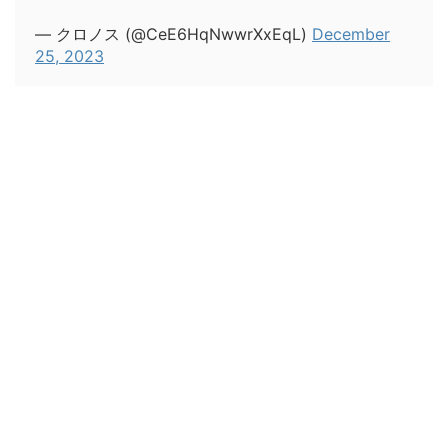
— クロノス (@CeE6HqNwwrXxEqL)
December
25, 2023