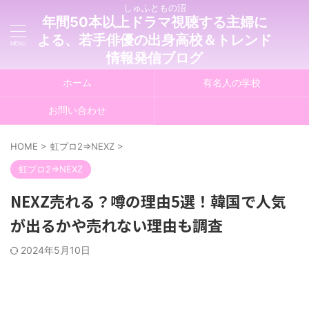
しゅふともの沼
年間50本以上ドラマ視聴する主婦に
よる、若手俳優の出身高校＆トレンド
情報発信ブログ
ホーム
有名人の学校
お問い合わせ
HOME
>
虹プロ2⇒NEXZ
>
虹プロ2⇒NEXZ
NEXZ売れる？噂の理由5選！韓国で人気
が出るかや売れない理由も調査
2024年5月10日