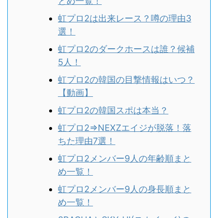
とめ一覧！
虹プロ2は出来レース？噂の理由3
選！
虹プロ2のダークホースは誰？候補
5人！
虹プロ2の韓国の目撃情報はいつ？
【動画】
虹プロ2の韓国スポは本当？
虹プロ2⇒NEXZエイジが脱落！落
ちた理由7選！
虹プロ2メンバー9人の年齢順まと
め一覧！
虹プロ2メンバー9人の身長順まと
め一覧！