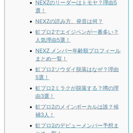
NEXZのリーダーはトモヤ？理由5
選！
NEXZの読み方、発音は何？
虹プロ2でエイジペンが一番多い？
人気理由5選！
NEXZ メンバー年齢順プロフィール
まとめ一覧！
虹プロ2ソウダイ脱落はなぜ？理由
5選！
虹プロ2ミラクが脱落する？噂の理
由3選！
虹プロ2のメインボーカルは誰？候
補3人！
虹プロ2のデビューメンバー予想ま