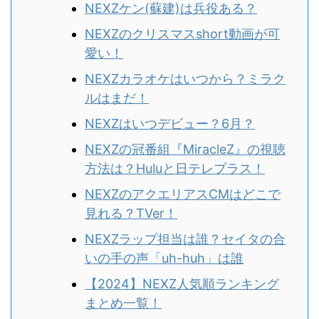
NEXZケン(蘇建)は兵役ある？
NEXZのクリスマスshort動画が可
愛い！
NEXZカラオケはいつから？ミラク
ルはまだ！
NEXZはいつデビュー？6月？
NEXZの冠番組『MiracleZ』の視聴
方法は？Huluと日テレプラス！
NEXZのアクエリアスCMはどこで
見れる？TVer！
NEXZラップ担当は誰？セイタの合
いの手の声「uh-huh」は誰
【2024】NEXZ人気順ランキング
まとめ一覧！