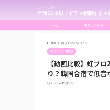
しゅふともの沼
年間50本以上ドラマ視聴する主
ホーム
有名人の学校
HOME
>
虹プロ2⇒NEXZ
>
虹プロ2⇒NEXZ
【動画比較】虹プロ2
り？韓国合宿で低音
2023年12月18日