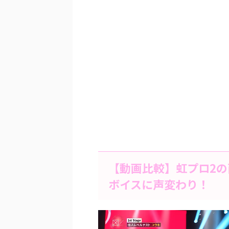
【動画比較】虹プロ2の
ボイスに声変わり！