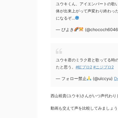
ユウキくん、アイエンパートの歌
体が出来上がって声変わり終わっ
になるぞ…
— ぴよき
(@chococh604
ユウキ君のミラク君と歌ってる時
たと思う。
#虹プロ2
#ニジプロ2
— フォロー禁止
(@ulccyu)
D
西山裕貴(ユウキ)さんがいつ声代わ
動画も交えて声を比較してみましょう