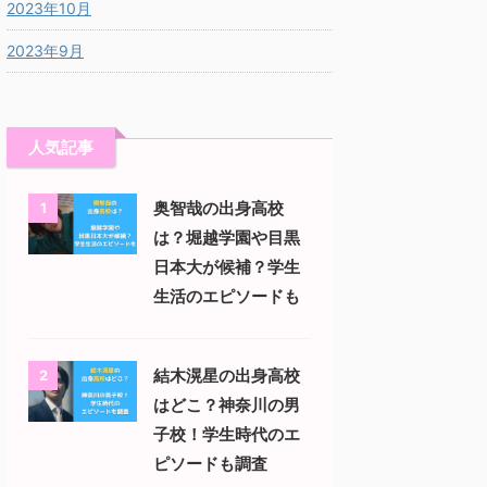
2023年10月
2023年9月
人気記事
奥智哉の出身高校
1
は？堀越学園や目黒
日本大が候補？学生
生活のエピソードも
結木滉星の出身高校
2
はどこ？神奈川の男
子校！学生時代のエ
ピソードも調査