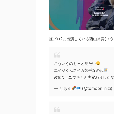
虹プロ2に出演している西山裕貴(ユ
こういうのもっと見たい
エイジくんスイカ苦手なのね
改めて…ユウキくん声変わりした
— ともん
(@tomoon_nizi)