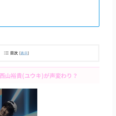
目次
[
表示
]
西山裕貴(ユウキ)が声変わり？