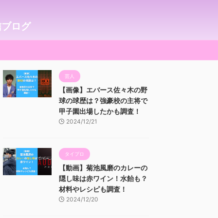
信ブログ
芸人
【画像】エバース佐々木の野
球の球歴は？強豪校の主将で
甲子園出場したかも調査！
2024/12/21
タイプロ
【動画】菊池風磨のカレーの
隠し味は赤ワイン！水飴も？
材料やレシピも調査！
2024/12/20