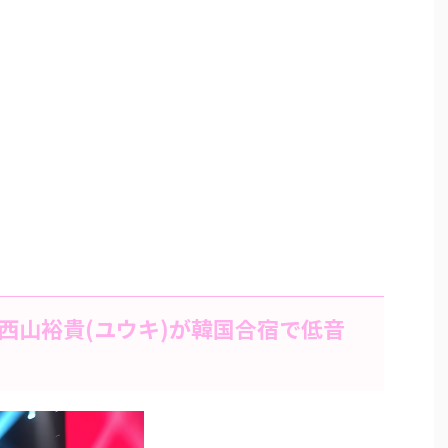
西山裕貴(ユウキ)が韓国合宿で低音