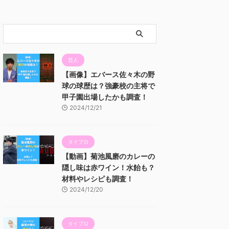
芸人
【画像】エバース佐々木の野
球の球歴は？強豪校の主将で
甲子園出場したかも調査！
2024/12/21
タイプロ
【動画】菊池風磨のカレーの
隠し味は赤ワイン！水飴も？
材料やレシピも調査！
2024/12/20
タイプロ