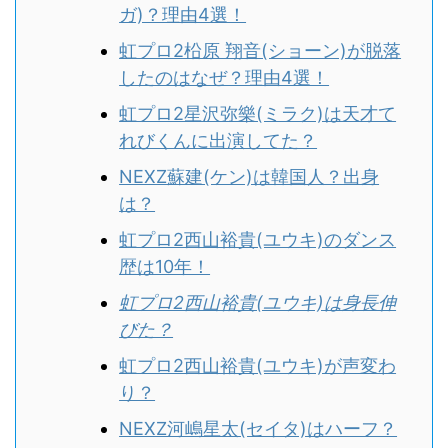
ガ)？理由4選！
虹プロ2柗原 翔音(ショーン)が脱落
したのはなぜ？理由4選！
虹プロ2星沢弥樂(ミラク)は天才て
れびくんに出演してた？
NEXZ蘇建(ケン)は韓国人？出身
は？
虹プロ2西山裕貴(ユウキ)のダンス
歴は10年！
虹プロ2西山裕貴(ユウキ)は身長伸
びた？
虹プロ2西山裕貴(ユウキ)が声変わ
り？
NEXZ河嶋星太(セイタ)はハーフ？