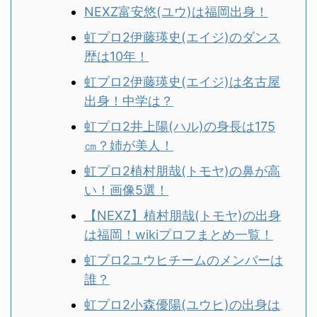
NEXZ富安悠(ユウ)は福岡出身！
虹プロ2伊藤瑛史(エイジ)のダンス
歴は10年！
虹プロ2伊藤瑛史(エイジ)は名古屋
出身！中学は？
虹プロ2井上陽(ハル)の身長は175
㎝？姉が美人！
虹プロ2植村朋哉(トモヤ)の鼻が高
い！画像5選！
【NEXZ】植村朋哉(トモヤ)の出身
は福岡！wikiプロフまとめ一覧！
虹プロ2ユウヒチームのメンバーは
誰？
虹プロ2小森優陽(ユウヒ)の出身は