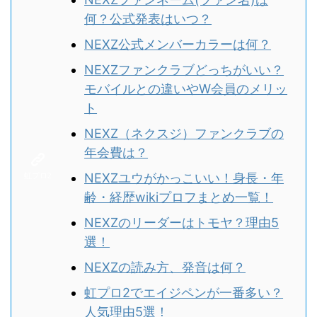
何？公式発表はいつ？
NEXZ公式メンバーカラーは何？
NEXZファンクラブどっちがいい？
モバイルとの違いやW会員のメリッ
ト
NEXZ（ネクスジ）ファンクラブの
年会費は？
NEXZユウがかっこいい！身長・年
齢・経歴wikiプロフまとめ一覧！
NEXZのリーダーはトモヤ？理由5
選！
NEXZの読み方、発音は何？
虹プロ2でエイジペンが一番多い？
人気理由5選！