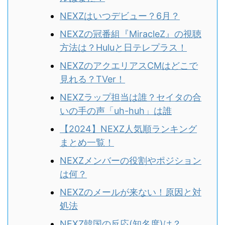
NEXZはいつデビュー？6月？
NEXZの冠番組『MiracleZ』の視聴
方法は？Huluと日テレプラス！
NEXZのアクエリアスCMはどこで
見れる？TVer！
NEXZラップ担当は誰？セイタの合
いの手の声「uh-huh」は誰
【2024】NEXZ人気順ランキング
まとめ一覧！
NEXZメンバーの役割やポジション
は何？
NEXZのメールが来ない！原因と対
処法
NEXZ韓国の反応(知名度)は？