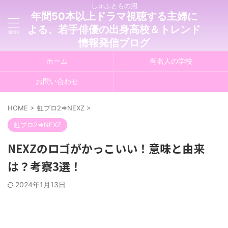
しゅふともの沼
年間50本以上ドラマ視聴する主婦に
よる、若手俳優の出身高校＆トレンド
情報発信ブログ
ホーム
有名人の学校
お問い合わせ
HOME
>
虹プロ2⇒NEXZ
>
虹プロ2⇒NEXZ
NEXZのロゴがかっこいい！意味と由来
は？考察3選！
2024年1月13日