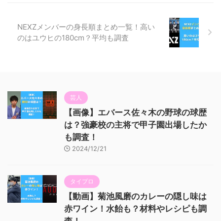
NEXZメンバーの身長順まとめ一覧！高い
のはユウヒの180cm？平均も調査
芸人
【画像】エバース佐々木の野球の球歴
は？強豪校の主将で甲子園出場したか
も調査！
2024/12/21
タイプロ
【動画】菊池風磨のカレーの隠し味は
赤ワイン！水飴も？材料やレシピも調
査！