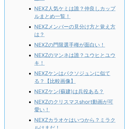
NEXZ人気ケミは誰？仲良しカップ
ルまとめ一覧！
NEXZメンバーの見分け方と覚え方
は？
NEXZの門限選手権が面白い！
NEXZのマンネは誰？ユウヒとユウ
キ！
NEXZケンはパクソジュンに似て
る？
【比較画像】
NEXZケン(蘇建)は兵役ある？
NEXZのクリスマスshort動画が可
愛い！
NEXZカラオケはいつから？ミラク
ルはまだ！