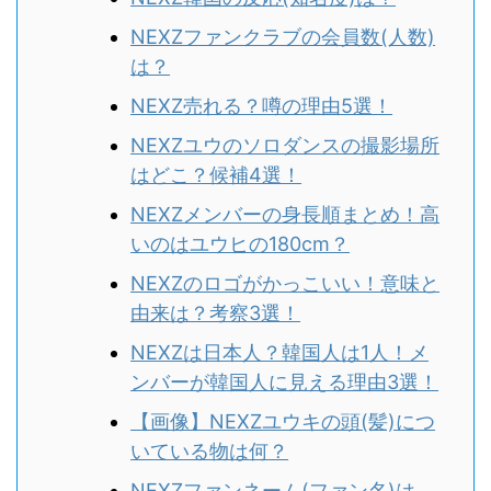
NEXZファンクラブの会員数(人数)
は？
NEXZ売れる？噂の理由5選！
NEXZユウのソロダンスの撮影場所
はどこ？候補4選！
NEXZメンバーの身長順まとめ！高
いのはユウヒの180cm？
NEXZのロゴがかっこいい！意味と
由来は？考察3選！
NEXZは日本人？韓国人は1人！メ
ンバーが韓国人に見える理由3選！
【画像】NEXZユウキの頭(髪)につ
いている物は何？
NEXZファンネーム(ファン名)は