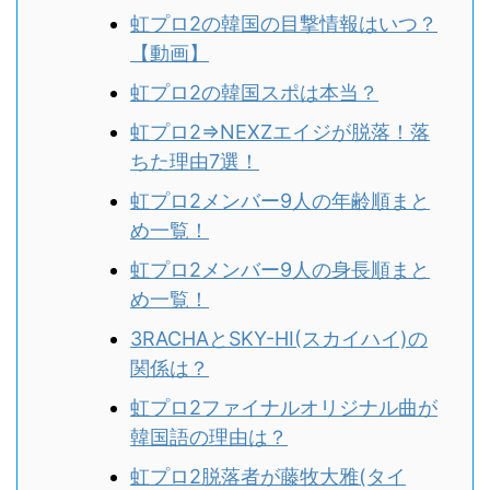
虹プロ2の韓国の目撃情報はいつ？
【動画】
虹プロ2の韓国スポは本当？
虹プロ2⇒NEXZエイジが脱落！落
ちた理由7選！
虹プロ2メンバー9人の年齢順まと
め一覧！
虹プロ2メンバー9人の身長順まと
め一覧！
3RACHAとSKY-HI(スカイハイ)の
関係は？
虹プロ2ファイナルオリジナル曲が
韓国語の理由は？
虹プロ2脱落者が藤牧大雅(タイ