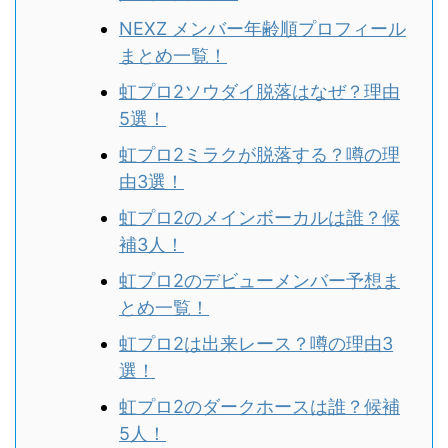
NEXZ メンバー年齢順プロフィール
まとめ一覧！
虹プロ2ソウダイ脱落はなぜ？理由
5選！
虹プロ2ミラクが脱落する？噂の理
由3選！
虹プロ2のメインボーカルは誰？候
補3人！
虹プロ2のデビューメンバー予想ま
とめ一覧！
虹プロ2は出来レース？噂の理由3
選！
虹プロ2のダークホースは誰？候補
5人！