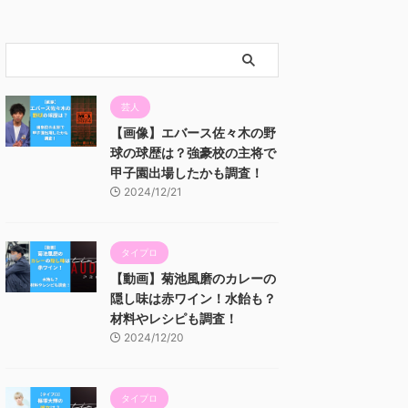
芸人
【画像】エバース佐々木の野
球の球歴は？強豪校の主将で
甲子園出場したかも調査！
2024/12/21
タイプロ
【動画】菊池風磨のカレーの
隠し味は赤ワイン！水飴も？
材料やレシピも調査！
2024/12/20
タイプロ