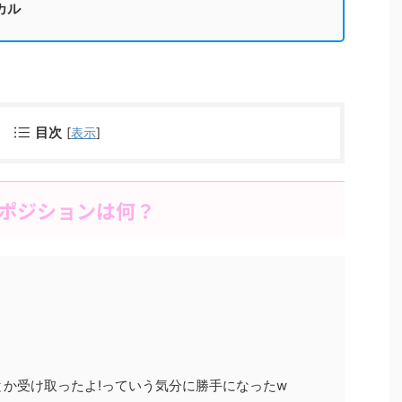
カル
目次
[
表示
]
やポジションは何？
か受け取ったよ!っていう気分に勝手になったw