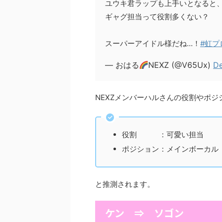
ユウキ君ラップも上手いとなると
ギャグ担当って役割多くない？
スーパーアイドル様だね...！
#虹プ
— おはる
NEXZ (@V65Ux)
De
NEXZメンバーハルさんの役割やポジ
役割 ：可愛い担当
ポジション：メインボーカル
と推測されます。
ケン ⇒ ソゴン