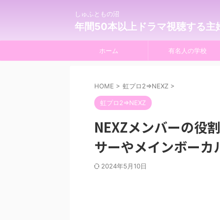
しゅふともの沼
年間50本以上ドラマ視聴する主
ホーム
有名人の学校
HOME
>
虹プロ2⇒NEXZ
>
虹プロ2⇒NEXZ
NEXZメンバーの役
サーやメインボーカ
2024年5月10日