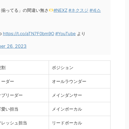
き揃ってる」の間違い無さ
#NEXZ
#ネクスジ
#넥스
eo
https://t.co/aTN7F0bm9O
#YouTube
より
er 26, 2023
役割
ポジション
リーダー
オールラウンダー
サブリーダー
メインダンサー
可愛い担当
メインボーカル
フレッシュ担当
リードボーカル