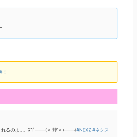
ー
選！
よ.. 。ｽｺﾞ───(〃'艸'〃)───ｨ
#NEXZ
#ネクス