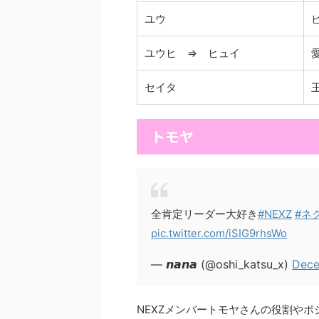
ユウ
ユウヒ ⇒ ヒュイ
セイタ
トモヤ
全肯定リーダー大好き
#NEXZ
#ネ
pic.twitter.com/iSIG9rhsWo
— 𝙣𝙖𝙣𝙖 (@oshi_katsu_x)
Dece
NEXZメンバートモヤさんの役割やポ