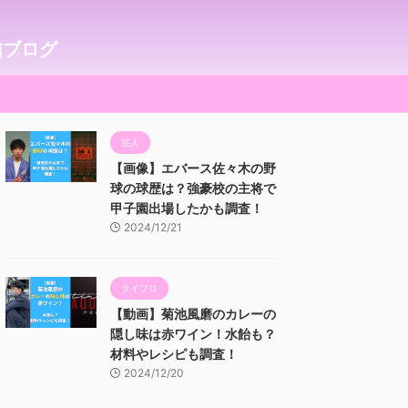
信ブログ
芸人
【画像】エバース佐々木の野
球の球歴は？強豪校の主将で
甲子園出場したかも調査！
2024/12/21
タイプロ
【動画】菊池風磨のカレーの
隠し味は赤ワイン！水飴も？
材料やレシピも調査！
2024/12/20