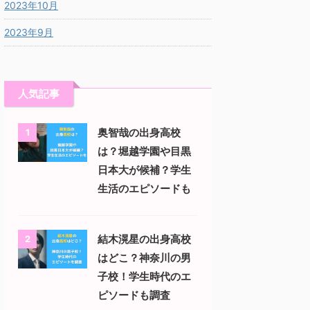
2023年10月
2023年9月
人気記事
奥智哉の出身高校
1
は？堀越学園や目黒
日本大が候補？学生
生活のエピソードも
結木滉星の出身高校
2
はどこ？神奈川の男
子校！学生時代のエ
ピソードも調査