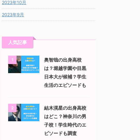
2023年10月
2023年9月
人気記事
奥智哉の出身高校
1
は？堀越学園や目黒
日本大が候補？学生
生活のエピソードも
結木滉星の出身高校
2
はどこ？神奈川の男
子校！学生時代のエ
ピソードも調査