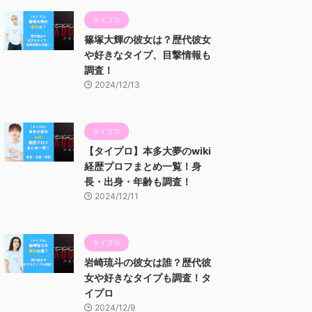
タイプロ
篠塚大輝の彼女は？歴代彼女
や好きなタイプ、目撃情報も
調査！
2024/12/13
タイプロ
【タイプロ】本多大夢のwiki
経歴プロフまとめ一覧！身
長・出身・年齢も調査！
2024/12/11
タイプロ
岩崎琉斗の彼女は誰？歴代彼
女や好きなタイプも調査！タ
イプロ
2024/12/9