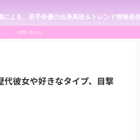
婦による、若手俳優の出身高校＆トレンド情報発
お問い合わせ
歴代彼女や好きなタイプ、目撃