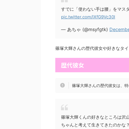
すでに「使わない手は腰」をマス
pic.twitter.com/lXfG9Vc30l
— あちゃ (@msyfgtk)
Decembe
篠塚大輝さんの歴代彼女や好きなタイ
歴代彼女
篠塚大輝さんの歴代彼女は、特
篠塚大輝くんの好きなところは沢山
ちゃんと考えて生きてきたのかな