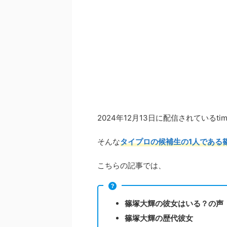
2024年12月13日に配信されているtime
そんな
タイプロの候補生の1人である
こちらの記事では、
篠塚大輝の彼女はいる？の声
篠塚大輝の歴代彼女