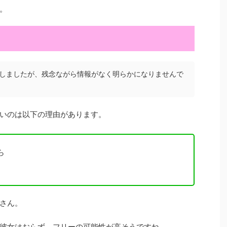
。
しましたが、残念ながら情報がなく明らかになりませんで
いのは以下の理由があります。
ら
さん。
彼女はおらず、フリーの可能性が高そうですね。