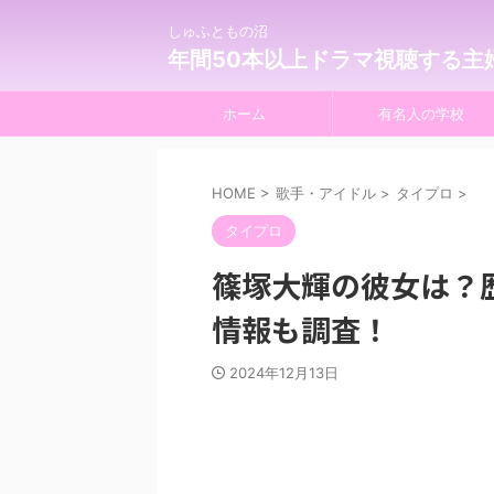
しゅふともの沼
年間50本以上ドラマ視聴する主
ホーム
有名人の学校
HOME
>
歌手・アイドル
>
タイプロ
>
タイプロ
篠塚大輝の彼女は？
情報も調査！
2024年12月13日