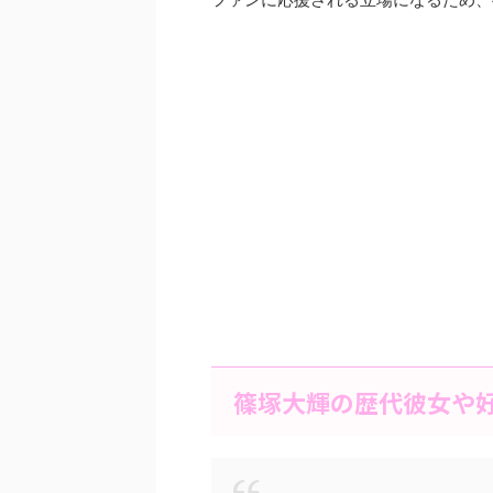
篠塚大輝の歴代彼女や