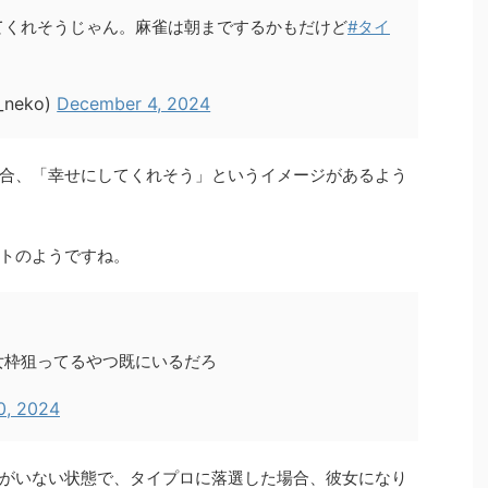
てくれそうじゃん。麻雀は朝までするかもだけど
#タイ
neko)
December 4, 2024
合、「幸せにしてくれそう」というイメージがあるよう
トのようですね。
女枠狙ってるやつ既にいるだろ
0, 2024
がいない状態で、タイプロに落選した場合、彼女になり