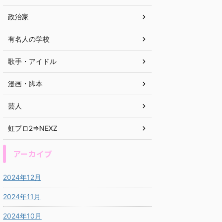
政治家
有名人の学校
歌手・アイドル
漫画・脚本
芸人
虹プロ2⇒NEXZ
アーカイブ
2024年12月
2024年11月
2024年10月