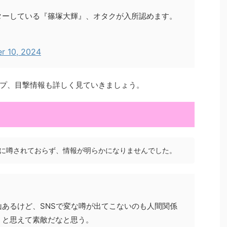
ターしている『篠塚大輝』、オタクが入所認めます。
r 10, 2024
プ、目撃情報も詳しく見ていきましょう。
に噂されておらず、情報が明らかになりませんでした。
あるけど、SNSで変な噂が出てこないのも人間関係
？と思えて素敵だなと思う。