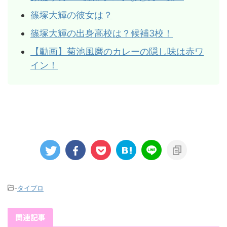
篠塚大輝の彼女は？
篠塚大輝の出身高校は？候補3校！
【動画】菊池風磨のカレーの隠し味は赤ワ
イン！
-
タイプロ
関連記事