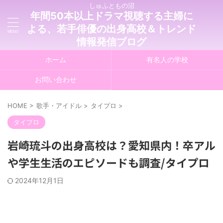
しゅふともの沼
年間50本以上ドラマ視聴する主婦に
よる、若手俳優の出身高校＆トレンド
情報発信ブログ
ホーム
有名人の学校
お問い合わせ
HOME
>
歌手・アイドル
>
タイプロ
>
タイプロ
岩崎琉斗の出身高校は？愛知県内！卒アル
や学生生活のエピソードも調査/タイプロ
2024年12月1日