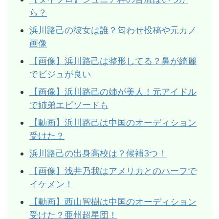
ら？
浜川路己の彼女は誰？匂わせ投稿や元カノ
画像
【画像】浜川路己は整形してる？鼻が綺麗
でビジュが良い
【画像】浜川路己の姉が美人！元アイドル
で姉弟エピソードも
【動画】浜川路己は中国のオーディション
受けた？
浜川路己の出身高校は？候補3つ！
【画像】浅井乃我はアメリカとのハーフで
イケメン！
【動画】西山智樹は中国のオーディション
受けた？亜州超星団！