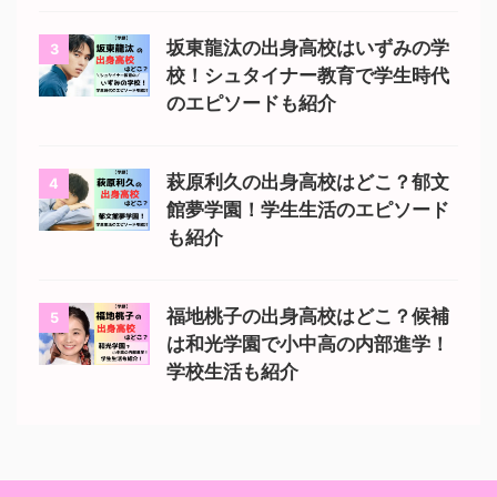
坂東龍汰の出身高校はいずみの学
3
校！シュタイナー教育で学生時代
のエピソードも紹介
萩原利久の出身高校はどこ？郁文
4
館夢学園！学生生活のエピソード
も紹介
福地桃子の出身高校はどこ？候補
5
は和光学園で小中高の内部進学！
学校生活も紹介