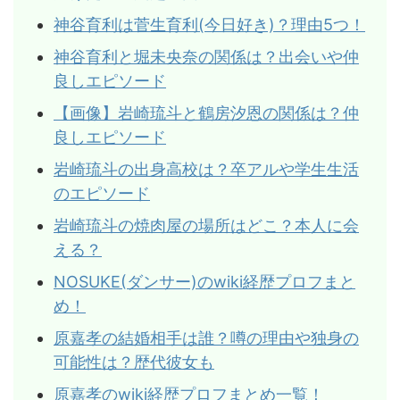
神谷育利は菅生育利(今日好き)？理由5つ！
神谷育利と堀未央奈の関係は？出会いや仲
良しエピソード
【画像】岩崎琉斗と鶴房汐恩の関係は？仲
良しエピソード
岩崎琉斗の出身高校は？卒アルや学生生活
のエピソード
岩崎琉斗の焼肉屋の場所はどこ？本人に会
える？
NOSUKE(ダンサー)のwiki経歴プロフまと
め！
原嘉孝の結婚相手は誰？噂の理由や独身の
可能性は？歴代彼女も
原嘉孝のwiki経歴プロフまとめ一覧！