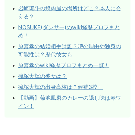
岩崎琉斗の焼肉屋の場所はどこ？本人に会
える？
NOSUKE(ダンサー)のwiki経歴プロフまと
め！
原嘉孝の結婚相手は誰？噂の理由や独身の
可能性は？歴代彼女も
原嘉孝のwiki経歴プロフまとめ一覧！
篠塚大輝の彼女は？
篠塚大輝の出身高校は？候補3校！
【動画】菊池風磨のカレーの隠し味は赤ワ
イン！