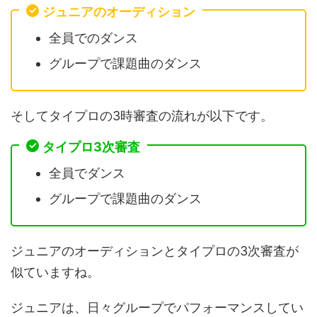
ジュニアのオーディション
全員でのダンス
グループで課題曲のダンス
そしてタイプロの3時審査の流れが以下です。
タイプロ3次審査
全員でダンス
グループで課題曲のダンス
ジュニアのオーディションとタイプロの3次審査が
似ていますね。
ジュニアは、日々グループでパフォーマンスしてい