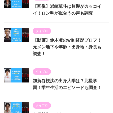
【画像】岩崎琉斗は短髪がカッコイ
イ！ロン毛が似合うの声も調査
タイプロ
【動画】鈴木凌のwiki経歴プロフ！
元メン地下や年齢・出身地・身長も
調査！
タイプロ
加賀谷桜汰の出身大学は？北星学
園！学生生活のエピソードも調査！
タイプロ