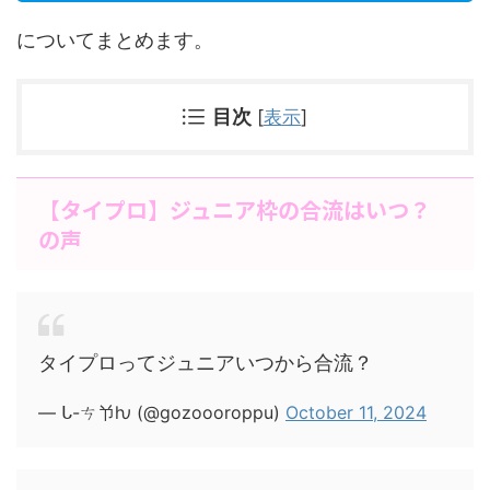
についてまとめます。
目次
[
表示
]
【タイプロ】ジュニア枠の合流はいつ？
の声
タイプロってジュニアいつから合流？
— ᒐ-ㄘ兯ƕ (@gozoooroppu)
October 11, 2024