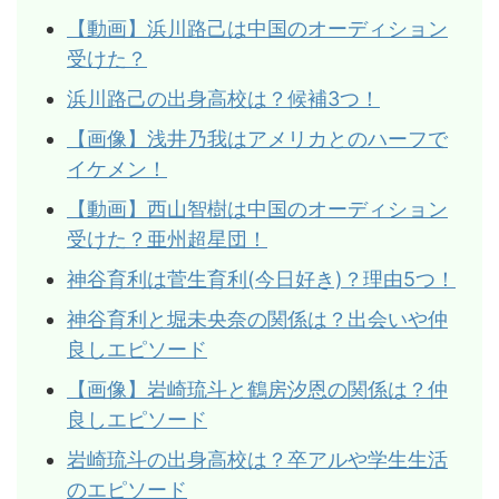
【動画】浜川路己は中国のオーディション
受けた？
浜川路己の出身高校は？候補3つ！
【画像】浅井乃我はアメリカとのハーフで
イケメン！
【動画】西山智樹は中国のオーディション
受けた？亜州超星団！
神谷育利は菅生育利(今日好き)？理由5つ！
神谷育利と堀未央奈の関係は？出会いや仲
良しエピソード
【画像】岩崎琉斗と鶴房汐恩の関係は？仲
良しエピソード
岩崎琉斗の出身高校は？卒アルや学生生活
のエピソード