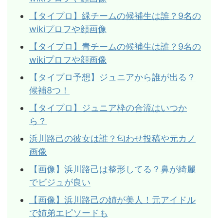
【タイプロ】緑チームの候補生は誰？9名の
wikiプロフや顔画像
【タイプロ】青チームの候補生は誰？9名の
wikiプロフや顔画像
【タイプロ予想】ジュニアから誰が出る？
候補8つ！
【タイプロ】ジュニア枠の合流はいつか
ら？
浜川路己の彼女は誰？匂わせ投稿や元カノ
画像
【画像】浜川路己は整形してる？鼻が綺麗
でビジュが良い
【画像】浜川路己の姉が美人！元アイドル
で姉弟エピソードも