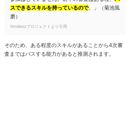
スできるスキルを持っているので
。」（菊池風
磨）
timeleszプロジェクトより引用
そのため、ある程度のスキルがあることから4次審
査まではパスする能力があると推測されます。