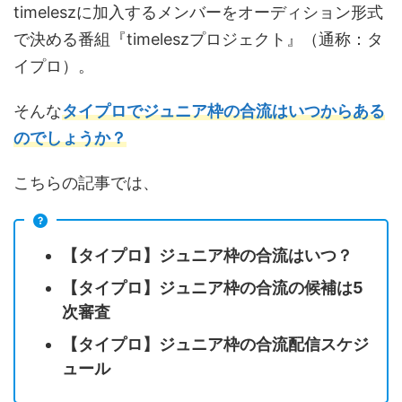
timeleszに加入するメンバーをオーディション形式
で決める番組『timeleszプロジェクト』（通称：タ
イプロ）。
そんな
タイプロでジュニア枠の合流はいつからある
のでしょうか？
こちらの記事では、
【タイプロ】ジュニア枠の合流はいつ？
【タイプロ】ジュニア枠の合流の候補は5
次審査
【タイプロ】ジュニア枠の合流配信スケジ
ュール