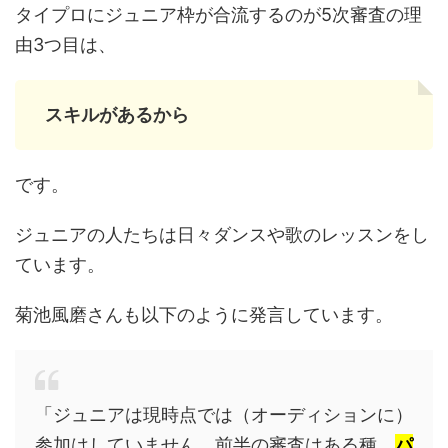
タイプロにジュニア枠が合流するのが5次審査の理
由3つ目は、
スキルがあるから
です。
ジュニアの人たちは日々ダンスや歌のレッスンをし
ています。
菊池風磨さんも以下のように発言しています。
「ジュニアは現時点では（オーディションに）
参加はしていません。前半の審査はある種、
パ