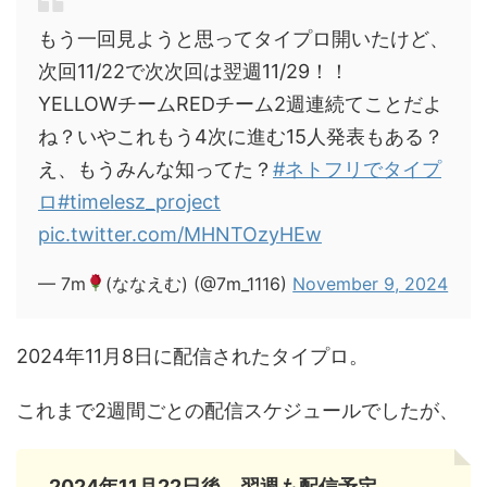
もう一回見ようと思ってタイプロ開いたけど、
次回11/22で次次回は翌週11/29！！
YELLOWチームREDチーム2週連続てことだよ
ね？いやこれもう4次に進む15人発表もある？
え、もうみんな知ってた？
#ネトフリでタイプ
ロ
#timelesz_project
pic.twitter.com/MHNTOzyHEw
— 7m
(ななえむ) (@7m_1116)
November 9, 2024
2024年11月8日に配信されたタイプロ。
これまで2週間ごとの配信スケジュールでしたが、
2024年11月22日後、翌週も配信予定