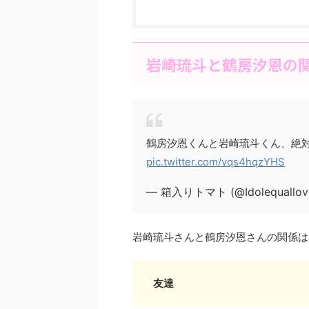
岩崎琉斗と鶴房汐恩の
鶴房汐恩くんと岩崎琉斗くん、絶
pic.twitter.com/vqs4hqzYHS
— 箱入りトマト (@Idolequallov
岩崎琉斗さんと鶴房汐恩さんの関係は
友達