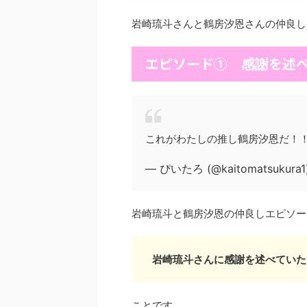
岩崎琉斗さんと鶴房汐恩さんの仲良し
エピソード①
を述
感謝
これがわたしの推し鶴房汐恩だ！
— ぴいたろ (@kaitomatsukura1
岩崎琉斗と鶴房汐恩の仲良しエピソー
岩崎琉斗さんに感謝を述べていた
ことです。