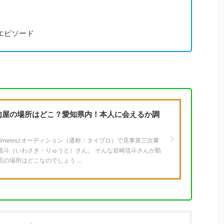
エピソード
肉屋の場所はどこ？愛知県内！本人に会えるか調
中のtimeleszオーディション（通称：タイプロ）で見事第三次審
琉斗（いわさき・りゅうと）さん。 そんな岩崎琉斗さんが勤
の場所はどこなのでしょう ...