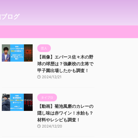
信ブログ
芸人
【画像】エバース佐々木の野
球の球歴は？強豪校の主将で
甲子園出場したかも調査！
2024/12/21
タイプロ
【動画】菊池風磨のカレーの
隠し味は赤ワイン！水飴も？
材料やレシピも調査！
2024/12/20