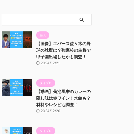
芸人
【画像】エバース佐々木の野
球の球歴は？強豪校の主将で
甲子園出場したかも調査！
2024/12/21
タイプロ
【動画】菊池風磨のカレーの
隠し味は赤ワイン！水飴も？
材料やレシピも調査！
2024/12/20
タイプロ