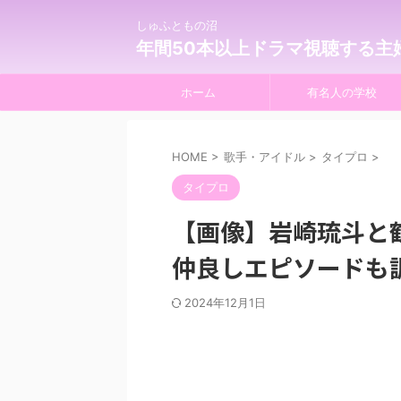
しゅふともの沼
年間50本以上ドラマ視聴する主
ホーム
有名人の学校
HOME
>
歌手・アイドル
>
タイプロ
>
タイプロ
【画像】岩崎琉斗と
仲良しエピソードも
2024年12月1日