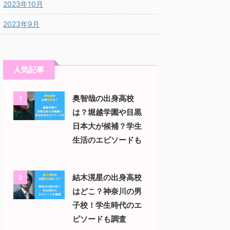
2023年10月
2023年9月
人気記事
奥智哉の出身高校
1
は？堀越学園や目黒
日本大が候補？学生
生活のエピソードも
結木滉星の出身高校
2
はどこ？神奈川の男
子校！学生時代のエ
ピソードも調査