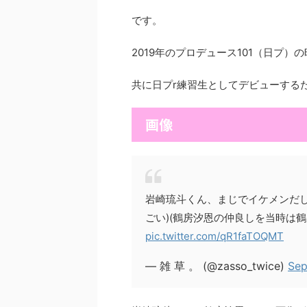
です。
2019年のプロデュース101（日プ）
共に日プr練習生としてデビューする
画像
岩崎琉斗くん、まじでイケメンだし
ごい)(鶴房汐恩の仲良しを当時は鶴
pic.twitter.com/qR1faTOQMT
— 雑 草 。 (@zasso_twice)
Sep