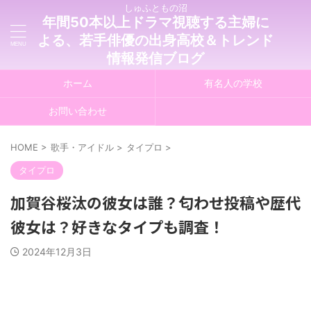
しゅふともの沼
年間50本以上ドラマ視聴する主婦に
よる、若手俳優の出身高校＆トレンド
情報発信ブログ
ホーム
有名人の学校
お問い合わせ
HOME
>
歌手・アイドル
>
タイプロ
>
タイプロ
加賀谷桜汰の彼女は誰？匂わせ投稿や歴代
彼女は？好きなタイプも調査！
2024年12月3日