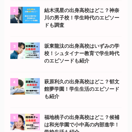
結木滉星の出身高校はどこ？神奈
2
川の男子校！学生時代のエピソー
ドも調査
坂東龍汰の出身高校はいずみの学
3
校！シュタイナー教育で学生時代
のエピソードも紹介
萩原利久の出身高校はどこ？郁文
4
館夢学園！学生生活のエピソード
も紹介
福地桃子の出身高校はどこ？候補
5
は和光学園で小中高の内部進学！
学校生活も紹介