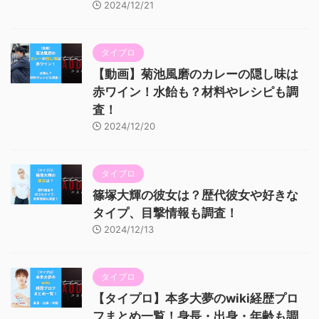
2024/12/21
タイプロ
【動画】菊池風磨のカレーの隠し味は
赤ワイン！水飴も？材料やレシピも調
査！
2024/12/20
タイプロ
篠塚大輝の彼女は？歴代彼女や好きな
タイプ、目撃情報も調査！
2024/12/13
タイプロ
【タイプロ】本多大夢のwiki経歴プロ
フまとめ一覧！身長・出身・年齢も調