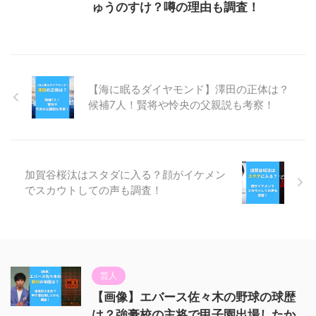
ゅうのすけ？噂の理由も調査！
【海に眠るダイヤモンド】澤田の正体は？
候補7人！賢将や怜央の父親説も考察！
加賀谷桜汰はスタダに入る？顔がイケメン
でスカウトしての声も調査！
芸人
【画像】エバース佐々木の野球の球歴
は？強豪校の主将で甲子園出場したか