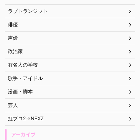
ラブトランジット
俳優
声優
政治家
有名人の学校
歌手・アイドル
漫画・脚本
芸人
虹プロ2⇒NEXZ
アーカイブ