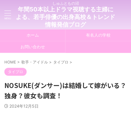
しゅふともの沼
年間50本以上ドラマ視聴する主婦に
よる、若手俳優の出身高校＆トレンド
情報発信ブログ
ホーム
有名人の学校
お問い合わせ
HOME
>
歌手・アイドル
>
タイプロ
>
タイプロ
NOSUKE(ダンサー)は結婚して嫁がいる？
独身？彼女も調査！
2024年12月5日