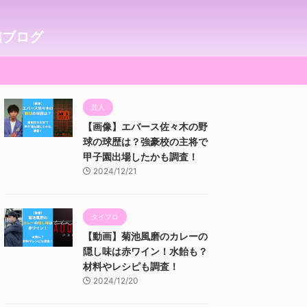
信ブログ
芸人
【画像】エバース佐々木の野
球の球歴は？強豪校の主将で
甲子園出場したかも調査！
2024/12/21
タイプロ
【動画】菊池風磨のカレーの
隠し味は赤ワイン！水飴も？
材料やレシピも調査！
2024/12/20