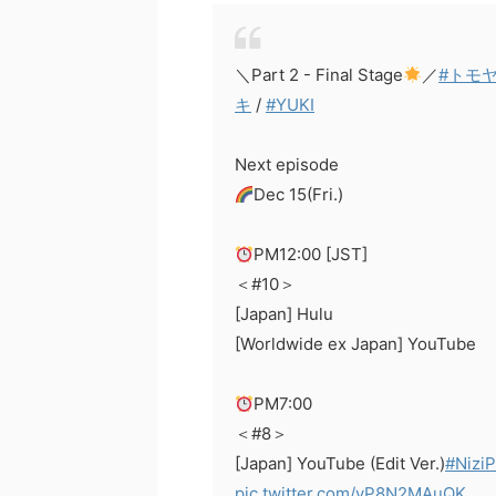
＼Part 2 - Final Stage
／
#トモ
キ
/
#YUKI
Next episode
Dec 15(Fri.)
PM12:00 [JST]
＜#10＞
[Japan] Hulu
[Worldwide ex Japan] YouTube
PM7:00
＜#8＞
[Japan] YouTube (Edit Ver.)
#NiziP
pic.twitter.com/yP8N2MAuQK