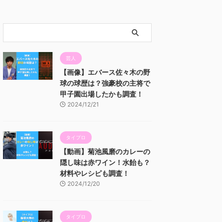
芸人
【画像】エバース佐々木の野
球の球歴は？強豪校の主将で
甲子園出場したかも調査！
2024/12/21
タイプロ
【動画】菊池風磨のカレーの
隠し味は赤ワイン！水飴も？
材料やレシピも調査！
2024/12/20
タイプロ