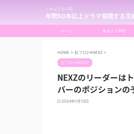
しゅふともの沼
年間50本以上ドラマ視聴する主
ホーム
有名人の学校
HOME
>
虹プロ2⇒NEXZ
>
虹プロ2⇒NEXZ
NEXZのリーダーは
バーのポジションの
2024年1月13日