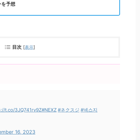
ンを予想
目次
[
表示
]
s://t.co/3JQ741rv9Z
#NEXZ
#ネクスジ
#넥스지
mber 16, 2023