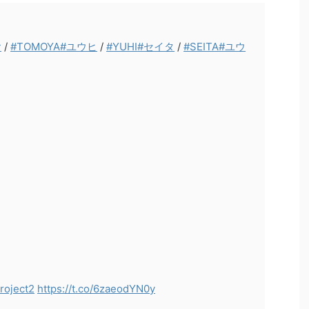
ヤ
/
#TOMOYA
#ユウヒ
/
#YUHI
#セイタ
/
#SEITA
#ユウ
roject2
https://t.co/6zaeodYN0y