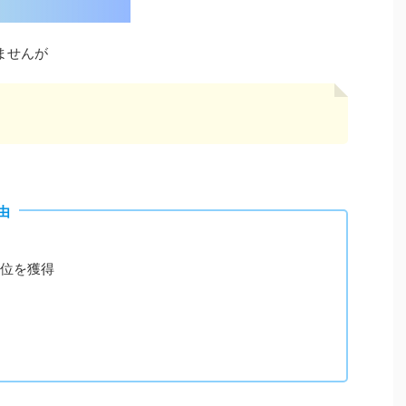
ませんが
由
1位を獲得