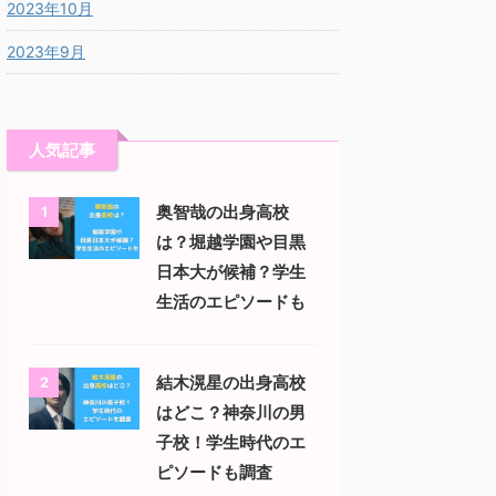
2023年10月
2023年9月
人気記事
奥智哉の出身高校
1
は？堀越学園や目黒
日本大が候補？学生
生活のエピソードも
結木滉星の出身高校
2
はどこ？神奈川の男
子校！学生時代のエ
ピソードも調査