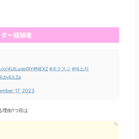
ーダー経験者
/t.co/4UILuqp0lY
#NEXZ
#ネクスジ
#넥스지
2GLbvEiLZa
mber 17, 2023
る理由1つ目は