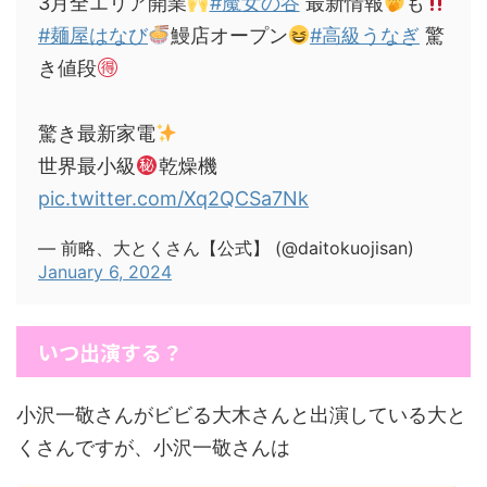
3月全エリア開業
#魔女の谷
最新情報
も
#麺屋はなび
鰻店オープン
#高級うなぎ
驚
き値段
驚き最新家電
世界最小級
乾燥機
pic.twitter.com/Xq2QCSa7Nk
— 前略、大とくさん【公式】 (@daitokuojisan)
January 6, 2024
いつ出演する？
小沢一敬さんがビビる大木さんと出演している大と
くさんですが、小沢一敬さんは