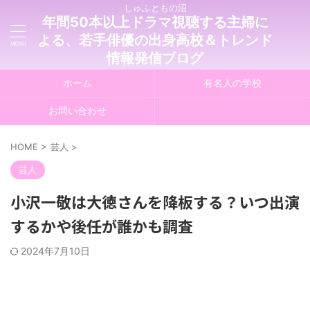
しゅふともの沼
年間50本以上ドラマ視聴する主婦に
よる、若手俳優の出身高校＆トレンド
情報発信ブログ
ホーム
有名人の学校
お問い合わせ
HOME
>
芸人
>
芸人
小沢一敬は大徳さんを降板する？いつ出演
するかや後任が誰かも調査
2024年7月10日