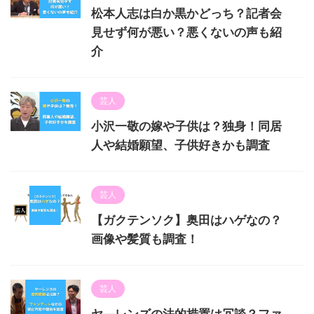
松本人志は白か黒かどっち？記者会
見せず何が悪い？悪くないの声も紹
介
芸人
小沢一敬の嫁や子供は？独身！同居
人や結婚願望、子供好きかも調査
芸人
【ガクテンソク】奥田はハゲなの？
画像や髪質も調査！
芸人
ヤ―レンズの法的措置は冗談？ファ