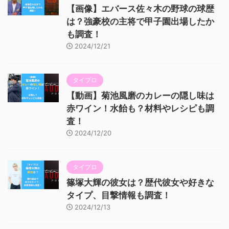
【画像】エバース佐々木の野球の球歴
は？強豪校の主将で甲子園出場したか
も調査！
2024/12/21
タイプロ
【動画】菊池風磨のカレーの隠し味は
赤ワイン！水飴も？材料やレシピも調
査！
2024/12/20
タイプロ
篠塚大輝の彼女は？歴代彼女や好きな
タイプ、目撃情報も調査！
2024/12/13