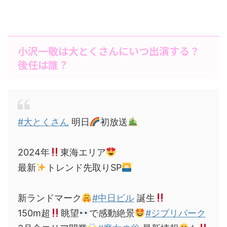
小沢一敬は大とくさんにいつ出演する？
後任は誰？
#大とくさん
明日
初放送
2024年
東海エリア
最新
トレンド先取りSP
新ランドマーク
#中日ビル
誕生
150m超
眺望
で感動絶景
#ジブリパーク