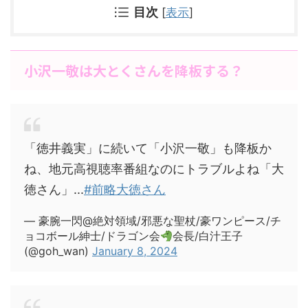
目次
[
表示
]
小沢一敬は大とくさんを降板する？
「徳井義実」に続いて「小沢一敬」も降板か
ね、地元高視聴率番組なのにトラブルよね「大
徳さん」...
#前略大徳さん
— 豪腕一閃@絶対領域/邪悪な聖杖/豪ワンピース/チ
ョコボール紳士/ドラゴン会
会長/白汁王子
(@goh_wan)
January 8, 2024