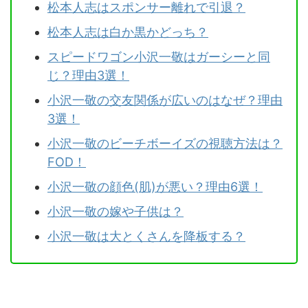
松本人志はスポンサー離れで引退？
松本人志は白か黒かどっち？
スピードワゴン小沢一敬はガーシーと同
じ？理由3選！
小沢一敬の交友関係が広いのはなぜ？理由
3選！
小沢一敬のビーチボーイズの視聴方法は？
FOD！
小沢一敬の顔色(肌)が悪い？理由6選！
小沢一敬の嫁や子供は？
小沢一敬は大とくさんを降板する？