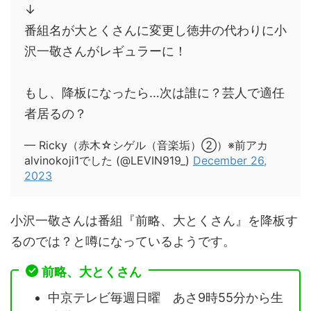
↓
番組名が大とくさんに変更し徳井の代わりに小
沢一敬さんがレギュラーに！
もし、降板になったら…次は誰に？芸人で適任
者居るの？
— Ricky（赤木☆シゲル（音楽垢）②）※前アカ
alvinokoji1でした (@LEVIN919_)
December 26,
2023
小沢一敬さんは番組『前略、大とくさん』を降板す
るのでは？と噂になっているようです。
前略、大とくさん
中京テレビ毎週日曜 あさ9時55分から生