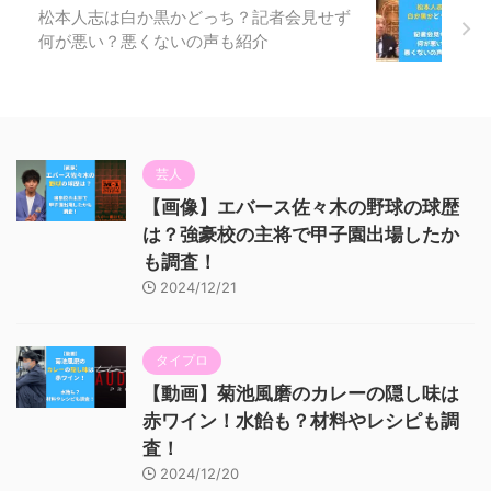
松本人志は白か黒かどっち？記者会見せず
何が悪い？悪くないの声も紹介
芸人
【画像】エバース佐々木の野球の球歴
は？強豪校の主将で甲子園出場したか
も調査！
2024/12/21
タイプロ
【動画】菊池風磨のカレーの隠し味は
赤ワイン！水飴も？材料やレシピも調
査！
2024/12/20