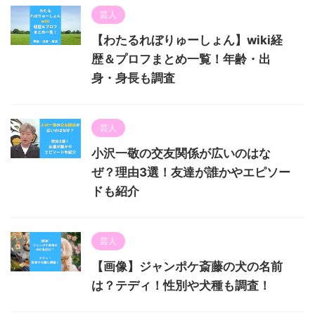
芸人
【わたるれぼりゅーしょん】wiki経
歴＆プロフまとめ一覧！年齢・出
身・身長も調査
芸人
小沢一敬の交友関係が広いのはな
ぜ？理由3選！友達が誰かやエピソー
ドも紹介
芸人
【画像】ジャンポケ斎藤の犬の名前
は？テディ！性別や犬種も調査！