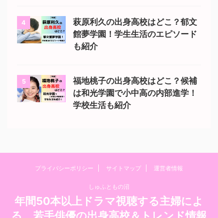
萩原利久の出身高校はどこ？郁文
4
館夢学園！学生生活のエピソード
も紹介
福地桃子の出身高校はどこ？候補
5
は和光学園で小中高の内部進学！
学校生活も紹介
プライバシーポリシー
サイトマップ
運営者情報
しゅふともの沼
年間50本以上ドラマ視聴する主婦によ
る、若手俳優の出身高校＆トレンド情報