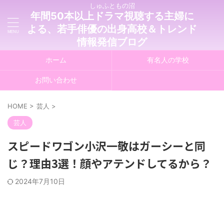
しゅふともの沼
年間50本以上ドラマ視聴する主婦に
よる、若手俳優の出身高校＆トレンド
情報発信ブログ
ホーム
有名人の学校
お問い合わせ
HOME
>
芸人
>
芸人
スピードワゴン小沢一敬はガーシーと同
じ？理由3選！顔やアテンドしてるから？
2024年7月10日