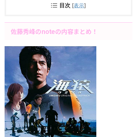
目次
[
表示
]
佐藤秀峰のnoteの内容まとめ！