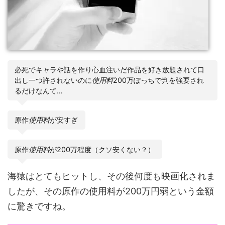
必死でキャラや話を作り心血注いだ作品を好き放題されて口
出し一つ許されないのに
使用料
200万ぽっちで判を強要され
るだけなんて…
原作
使用料
が安すぎ
原作
使用料
が200万程度（クソ安くない？）
海猿はとてもヒットし、その後何度も映画化されま
したが、その原作の使用料が200万円弱という金額
に驚きですね。