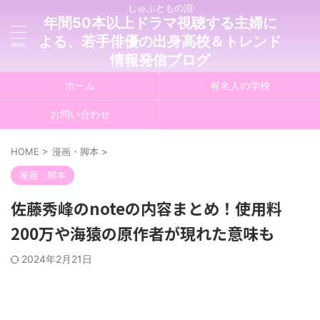
しゅふともの沼
年間50本以上ドラマ視聴する主婦に
よる、若手俳優の出身高校＆トレンド
情報発信ブログ
ホーム
有名人の学校
お問い合わせ
HOME
>
漫画・脚本
>
漫画・脚本
佐藤秀峰のnoteの内容まとめ！使用料
200万や海猿の原作者が現れた意味も
2024年2月21日