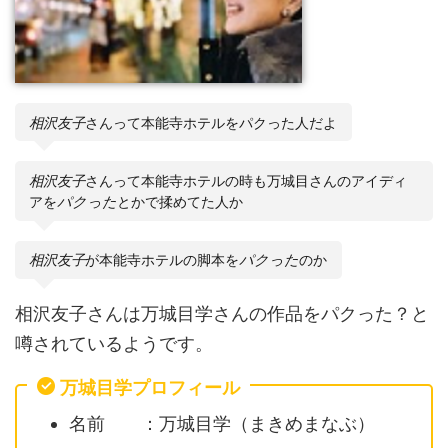
相沢友子
さんって本能寺ホテルをパクった人だよ
相沢友子
さんって本能寺ホテルの時も万城目さんのアイディ
アを
パクった
とかで揉めてた人か
相沢友子
が本能寺ホテルの脚本を
パクった
のか
相沢友子さんは万城目学さんの作品をパクった？と
噂されているようです。
万城目学プロフィール
名前 ：万城目学（まきめまなぶ）