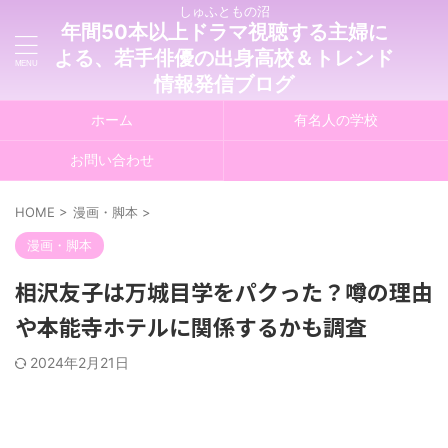
しゅふともの沼
年間50本以上ドラマ視聴する主婦に
よる、若手俳優の出身高校＆トレンド
情報発信ブログ
ホーム
有名人の学校
お問い合わせ
HOME
>
漫画・脚本
>
漫画・脚本
相沢友子は万城目学をパクった？噂の理由
や本能寺ホテルに関係するかも調査
2024年2月21日