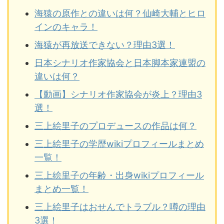
海猿の原作との違いは何？仙崎大輔とヒロ
インのキャラ！
海猿が再放送できない？理由3選！
日本シナリオ作家協会と日本脚本家連盟の
違いは何？
【動画】シナリオ作家協会が炎上？理由3
選！
三上絵里子のプロデュースの作品は何？
三上絵里子の学歴wikiプロフィールまとめ
一覧！
三上絵里子の年齢・出身wikiプロフィール
まとめ一覧！
三上絵里子はおせんでトラブル？噂の理由
3選！