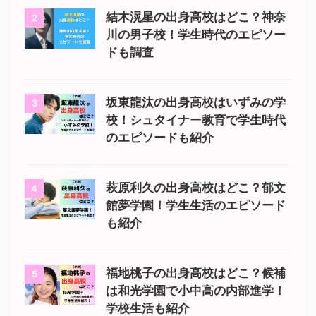
結木滉星の出身高校はどこ？神奈
2
川の男子校！学生時代のエピソー
ドも調査
坂東龍汰の出身高校はいずみの学
3
校！シュタイナー教育で学生時代
のエピソードも紹介
萩原利久の出身高校はどこ？郁文
4
館夢学園！学生生活のエピソード
も紹介
福地桃子の出身高校はどこ？候補
5
は和光学園で小中高の内部進学！
学校生活も紹介