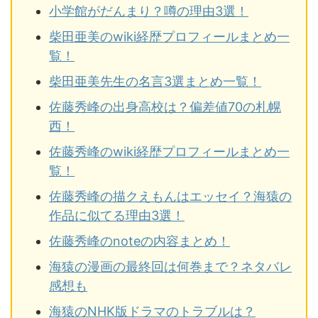
小学館がだんまり？噂の理由3選！
柴田亜美のwiki経歴プロフィールまとめ一
覧！
柴田亜美先生の名言3選まとめ一覧！
佐藤秀峰の出身高校は？偏差値70の札幌
西！
佐藤秀峰のwiki経歴プロフィールまとめ一
覧！
佐藤秀峰の描クえもんはエッセイ？海猿の
作品に似てる理由3選！
佐藤秀峰のnoteの内容まとめ！
海猿の漫画の最終回は何巻まで？ネタバレ
感想も
海猿のNHK版ドラマのトラブルは？