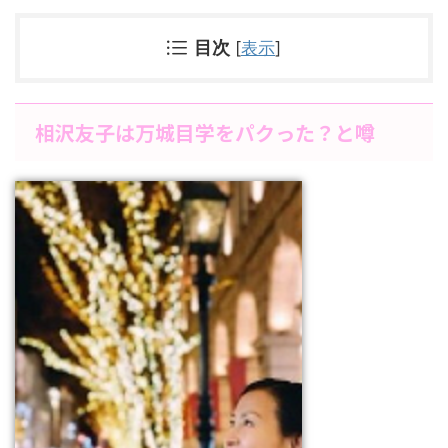
目次
[
表示
]
相沢友子は万城目学をパクった？と噂