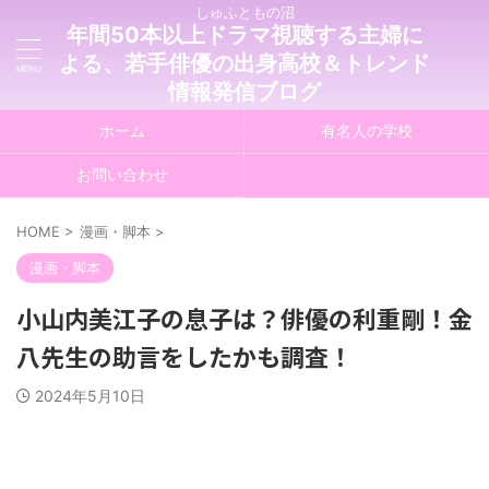
しゅふともの沼
年間50本以上ドラマ視聴する主婦に
よる、若手俳優の出身高校＆トレンド
情報発信ブログ
ホーム
有名人の学校
お問い合わせ
HOME
>
漫画・脚本
>
漫画・脚本
小山内美江子の息子は？俳優の利重剛！金
八先生の助言をしたかも調査！
2024年5月10日