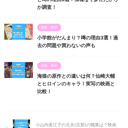
か調査！
漫画・脚本
小学館がだんまり？噂の理由3選！過
去の問題や買わないの声も
漫画・脚本
海猿の原作との違いは何？仙崎大輔
とヒロインのキャラ！実写の映画と
比較！
小山内美江子の元夫(旦那)の職業は？映画