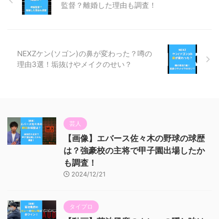
監督？離婚した理由も調査！
NEXZケン(ソゴン)の鼻が変わった？噂の
理由3選！垢抜けやメイクのせい？
芸人
【画像】エバース佐々木の野球の球歴
は？強豪校の主将で甲子園出場したか
も調査！
2024/12/21
タイプロ