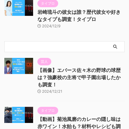
タイプロ
岩崎琉斗の彼女は誰？歴代彼女や好き
なタイプも調査！タイプロ
2024/12/9
芸人
【画像】エバース佐々木の野球の球歴
は？強豪校の主将で甲子園出場したか
も調査！
2024/12/21
タイプロ
【動画】菊池風磨のカレーの隠し味は
赤ワイン！水飴も？材料やレシピも調