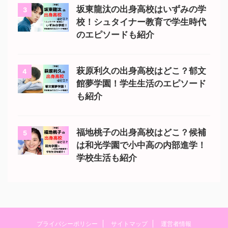
坂東龍汰の出身高校はいずみの学
3
校！シュタイナー教育で学生時代
のエピソードも紹介
萩原利久の出身高校はどこ？郁文
4
館夢学園！学生生活のエピソード
も紹介
福地桃子の出身高校はどこ？候補
5
は和光学園で小中高の内部進学！
学校生活も紹介
プライバシーポリシー
サイトマップ
運営者情報