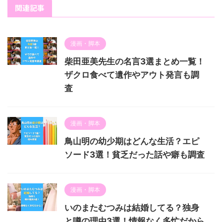
関連記事
漫画・脚本
柴田亜美先生の名言3選まとめ一覧！
ザクロ食べて遺作やアウト発言も調
査
漫画・脚本
鳥山明の幼少期はどんな生活？エピ
ソード3選！貧乏だった話や癖も調査
漫画・脚本
いのまたむつみは結婚してる？独身
と噂の理由3選！情報なく多忙だから