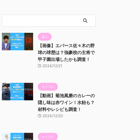
芸人
【画像】エバース佐々木の野
球の球歴は？強豪校の主将で
甲子園出場したかも調査！
2024/12/21
タイプロ
【動画】菊池風磨のカレーの
隠し味は赤ワイン！水飴も？
材料やレシピも調査！
2024/12/20
タイプロ