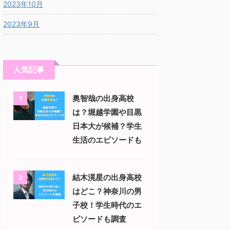
2023年10月
2023年9月
人気記事
奥智哉の出身高校
1
は？堀越学園や目黒
日本大が候補？学生
生活のエピソードも
結木滉星の出身高校
2
はどこ？神奈川の男
子校！学生時代のエ
ピソードも調査