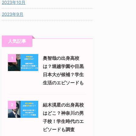
2023年10月
2023年9月
人気記事
奥智哉の出身高校
1
は？堀越学園や目黒
日本大が候補？学生
生活のエピソードも
結木滉星の出身高校
2
はどこ？神奈川の男
子校！学生時代のエ
ピソードも調査