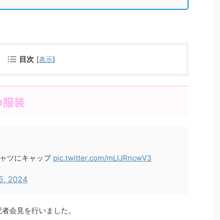
目次
[
表示
]
の服装
シャツにキャップ
pic.twitter.com/mLIJRncwV3
25, 2024
が記者会見を行いました。