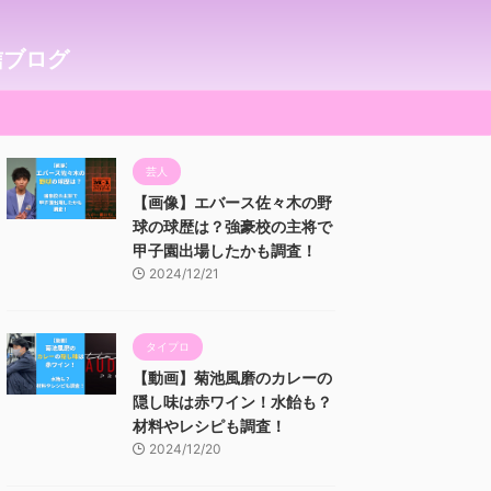
信ブログ
芸人
【画像】エバース佐々木の野
球の球歴は？強豪校の主将で
甲子園出場したかも調査！
2024/12/21
タイプロ
【動画】菊池風磨のカレーの
隠し味は赤ワイン！水飴も？
材料やレシピも調査！
2024/12/20