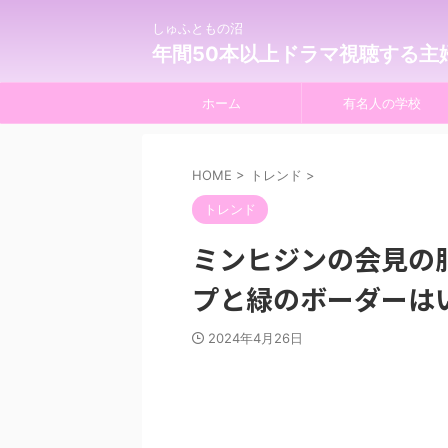
しゅふともの沼
年間50本以上ドラマ視聴する主
ホーム
有名人の学校
HOME
>
トレンド
>
トレンド
ミンヒジンの会見の
プと緑のボーダーは
2024年4月26日