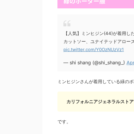
緑のボーダー服
【人気】ミンヒジン(44)が着用
カットソー、ユナイテッドアロー
pic.twitter.com/Y0OzNUzVz1
— shi shang (@shi_shang_)
Apr
ミンヒジンさんが着用している緑のボ
カリフォルニアジェネラルストア
です。