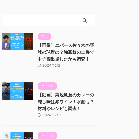
芸人
【画像】エバース佐々木の野
球の球歴は？強豪校の主将で
甲子園出場したかも調査！
2024/12/21
タイプロ
【動画】菊池風磨のカレーの
隠し味は赤ワイン！水飴も？
材料やレシピも調査！
2024/12/20
タイプロ