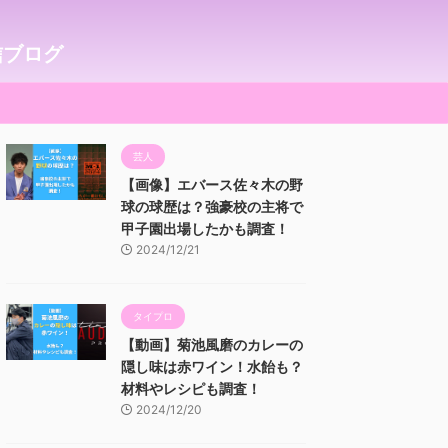
信ブログ
芸人
【画像】エバース佐々木の野
球の球歴は？強豪校の主将で
甲子園出場したかも調査！
2024/12/21
タイプロ
【動画】菊池風磨のカレーの
隠し味は赤ワイン！水飴も？
材料やレシピも調査！
2024/12/20