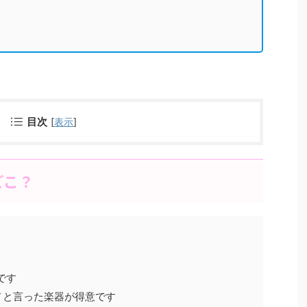
目次
[
表示
]
どこ？
です
ノと言った楽器が得意です