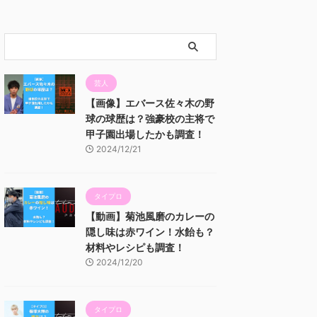
芸人
【画像】エバース佐々木の野
球の球歴は？強豪校の主将で
甲子園出場したかも調査！
2024/12/21
タイプロ
【動画】菊池風磨のカレーの
隠し味は赤ワイン！水飴も？
材料やレシピも調査！
2024/12/20
タイプロ