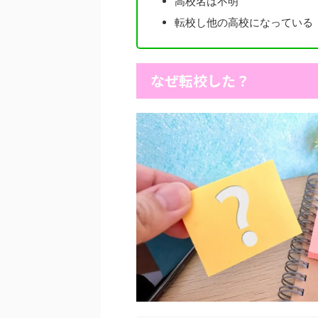
高校名は不明
転校し他の高校になっている
なぜ転校した？