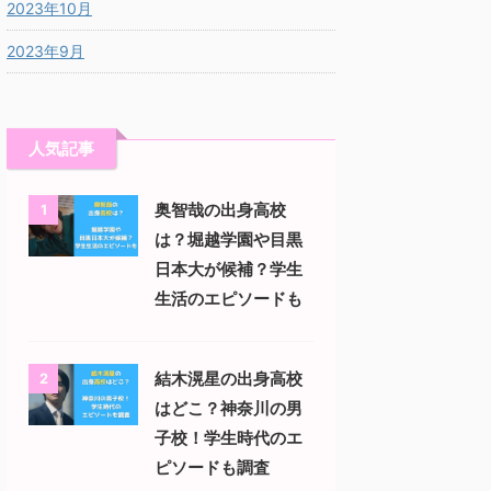
2023年10月
2023年9月
人気記事
奥智哉の出身高校
1
は？堀越学園や目黒
日本大が候補？学生
生活のエピソードも
結木滉星の出身高校
2
はどこ？神奈川の男
子校！学生時代のエ
ピソードも調査