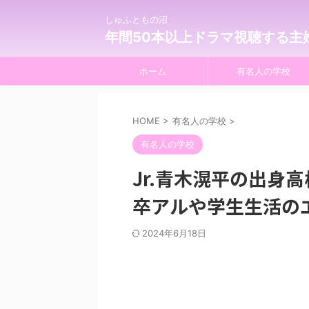
しゅふともの沼
年間50本以上ドラマ視聴する主
ホーム
有名人の学校
HOME
>
有名人の学校
>
有名人の学校
Jr.青木滉平の出身
卒アルや学生生活の
2024年6月18日