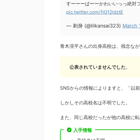
すーーーぱーーかわいいっっ絶対
pic.twitter.com/1lG12ldztE
— 刺身 (@lilkansai323)
March 
青木滉平さんの出身高校は、残念なが
公表されていませんでした
。
SNSからの情報によりますと、「以
しかしその高校名は不明でした。
また、同じ高校だったが他の高校に転
入手情報