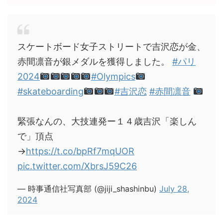
スケートボード女子ストリートで吉沢恋が金、
赤間凛音が銀メダルを獲得しました。
#パリ
2024
#Olympics
#skateboarding
#吉沢恋
#赤間凛音
緊張なんの、大技連発ー１４歳吉沢「楽しん
で」頂点
→
https://t.co/bpRf7mqUOR
pic.twitter.com/XbrsJ59C26
— 時事通信社写真部 (@jiji_shashinbu)
July 28,
2024