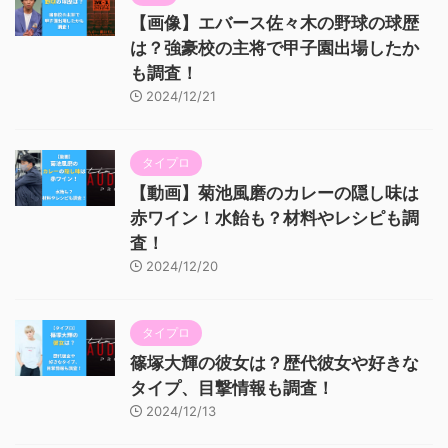
【画像】エバース佐々木の野球の球歴
は？強豪校の主将で甲子園出場したか
も調査！
2024/12/21
タイプロ
【動画】菊池風磨のカレーの隠し味は
赤ワイン！水飴も？材料やレシピも調
査！
2024/12/20
タイプロ
篠塚大輝の彼女は？歴代彼女や好きな
タイプ、目撃情報も調査！
2024/12/13