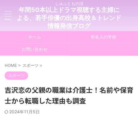
しゅふともの沼
年間50本以上ドラマ視聴する主婦に
よる、若手俳優の出身高校＆トレンド
情報発信ブログ
ホーム
有名人の学校
お問い合わせ
HOME
>
スポーツ
>
スポーツ
吉沢恋の父親の職業は介護士！名前や保育
士から転職した理由も調査
2024年11月5日