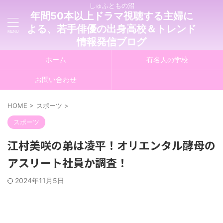
しゅふともの沼
年間50本以上ドラマ視聴する主婦に
よる、若手俳優の出身高校＆トレンド
情報発信ブログ
ホーム
有名人の学校
お問い合わせ
HOME
>
スポーツ
>
スポーツ
江村美咲の弟は凌平！オリエンタル酵母の
アスリート社員か調査！
2024年11月5日