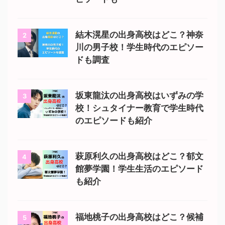
結木滉星の出身高校はどこ？神奈
2
川の男子校！学生時代のエピソー
ドも調査
坂東龍汰の出身高校はいずみの学
3
校！シュタイナー教育で学生時代
のエピソードも紹介
萩原利久の出身高校はどこ？郁文
4
館夢学園！学生生活のエピソード
も紹介
福地桃子の出身高校はどこ？候補
5