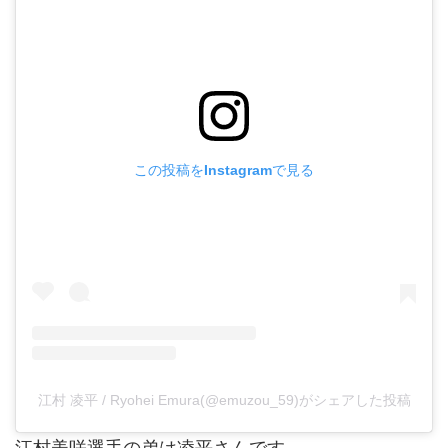
この投稿をInstagramで見る
江村 凌平 / Ryohei Emura(@emuzou_59)がシェアした投稿
江村美咲選手の弟は凌平さんです。