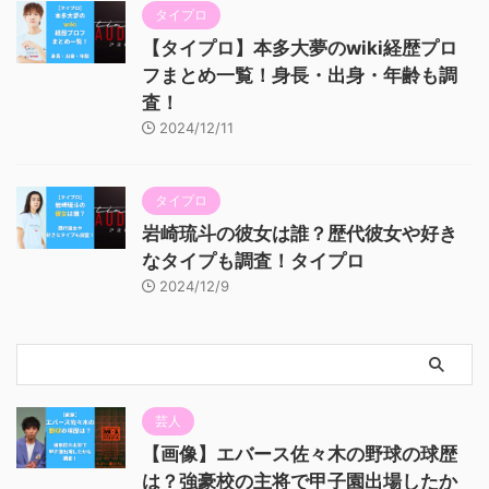
タイプロ
【タイプロ】本多大夢のwiki経歴プロ
フまとめ一覧！身長・出身・年齢も調
査！
2024/12/11
タイプロ
岩崎琉斗の彼女は誰？歴代彼女や好き
なタイプも調査！タイプロ
2024/12/9
芸人
【画像】エバース佐々木の野球の球歴
は？強豪校の主将で甲子園出場したか