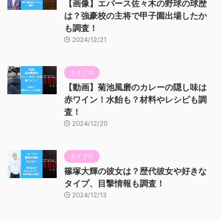
【画像】エバース佐々木の野球の球歴
は？強豪校の主将で甲子園出場したか
も調査！
2024/12/21
タイプロ
【動画】菊池風磨のカレーの隠し味は
赤ワイン！水飴も？材料やレシピも調
査！
2024/12/20
タイプロ
篠塚大輝の彼女は？歴代彼女や好きな
タイプ、目撃情報も調査！
2024/12/13