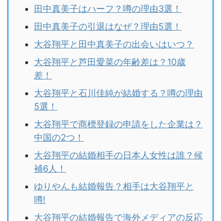
田中真美子はハーフ？噂の理由3選！
田中真美子の引退はなぜ？理由5選！
大谷翔平と田中真美子の出会いはいつ？
大谷翔平と芦田愛菜の年齢差は？10歳
差！
大谷翔平と石川佳純が結婚する？噂の理由
5選！
大谷翔平で商標登録の申請をした企業は？
中国の2つ！
大谷翔平の結婚相手の日本人女性は誰？候
補6人！
ゆりやんも結婚報告？相手は大谷翔平と
噂!
大谷翔平の結婚報告で海外メディアの反応