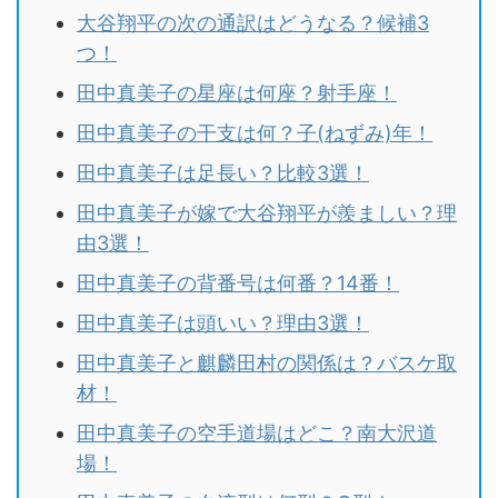
大谷翔平の次の通訳はどうなる？候補3
つ！
田中真美子の星座は何座？射手座！
田中真美子の干支は何？子(ねずみ)年！
田中真美子は足長い？比較3選！
田中真美子が嫁で大谷翔平が羨ましい？理
由3選！
田中真美子の背番号は何番？14番！
田中真美子は頭いい？理由3選！
田中真美子と麒麟田村の関係は？バスケ取
材！
田中真美子の空手道場はどこ？南大沢道
場！