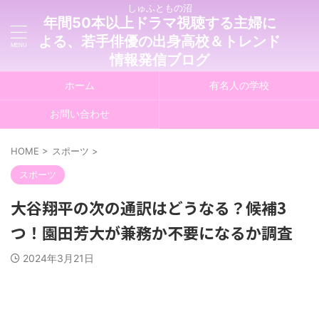
しゅふともの沼
年間50本以上ドラマ視聴する主婦に
よる、若手俳優の出身高校＆トレンド
情報発信ブログ
ホーム
有名人の学校
お問い合わせ
HOME
>
スポーツ
>
スポーツ
大谷翔平の次の通訳はどうなる？候補3
つ！園田芳大が兼務か不要になるか調査
2024年3月21日