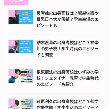
人気記事
奥智哉の出身高校は？堀越学園や
1
目黒日本大が候補？学生生活のエ
ピソードも
結木滉星の出身高校はどこ？神奈
2
川の男子校！学生時代のエピソー
ドも調査
坂東龍汰の出身高校はいずみの学
3
校！シュタイナー教育で学生時代
のエピソードも紹介
萩原利久の出身高校はどこ？郁文
4
館夢学園！学生生活のエピソード