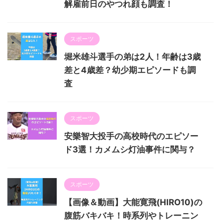
解雇前日のやつれ顔も調査！
スポーツ
堀米雄斗選手の弟は2人！年齢は3歳
差と4歳差？幼少期エピソードも調
査
スポーツ
安樂智大投手の高校時代のエピソー
ド3選！カメムシ灯油事件に関与？
スポーツ
【画像＆動画】大能寛飛(HIRO10)の
腹筋バキバキ！時系列やトレーニン