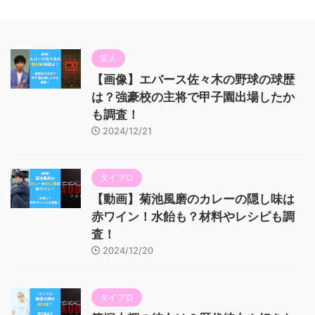
芸人
【画像】エバース佐々木の野球の球歴
は？強豪校の主将で甲子園出場したか
も調査！
2024/12/21
タイプロ
【動画】菊池風磨のカレーの隠し味は
赤ワイン！水飴も？材料やレシピも調
査！
2024/12/20
タイプロ