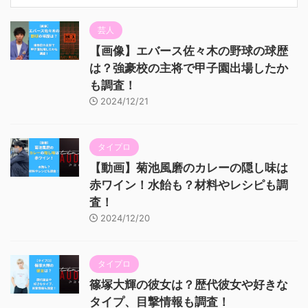
芸人
【画像】エバース佐々木の野球の球歴
は？強豪校の主将で甲子園出場したか
も調査！
2024/12/21
タイプロ
【動画】菊池風磨のカレーの隠し味は
赤ワイン！水飴も？材料やレシピも調
査！
2024/12/20
タイプロ
篠塚大輝の彼女は？歴代彼女や好きな
タイプ、目撃情報も調査！