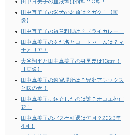
田中真美子の血液型は何型？O型！
田中真美子の愛犬の名前は？ガク！【画
像】
田中真美子の得意料理は？ドライカレー！
田中真美子のあだ名とコートネームは？マ
ナとリア！
大谷翔平と田中真美子の身長差は13cm！
【画像】
田中真美子の練習場所は？豊洲アシックス
と味の素！
田中真美子に紹介したのは誰？オコエ桃仁
花！
田中真美子のバスケ引退は何月？2023年
4月！