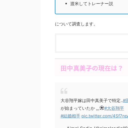
渡米してトレーナー説
について調査します。
田中真美子の現在は？
大谷翔平嫁は田中真美子で特定..
#
が始まっていたか ,,,
#大谷翔平
#結婚相手
pic.twitter.com/4Sf7n