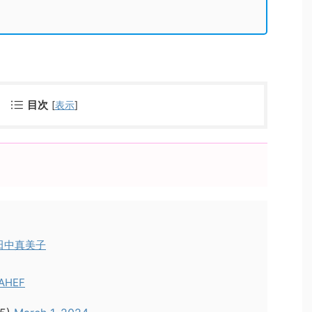
目次
[
表示
]
田中真美子
pAHEF