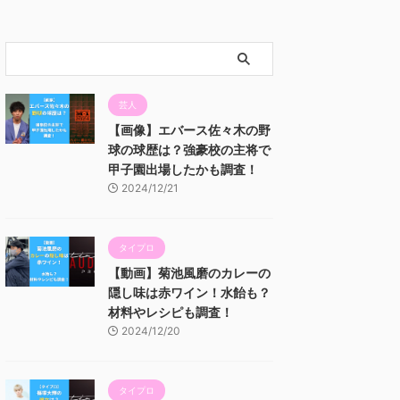
芸人
【画像】エバース佐々木の野
球の球歴は？強豪校の主将で
甲子園出場したかも調査！
2024/12/21
タイプロ
【動画】菊池風磨のカレーの
隠し味は赤ワイン！水飴も？
材料やレシピも調査！
2024/12/20
タイプロ