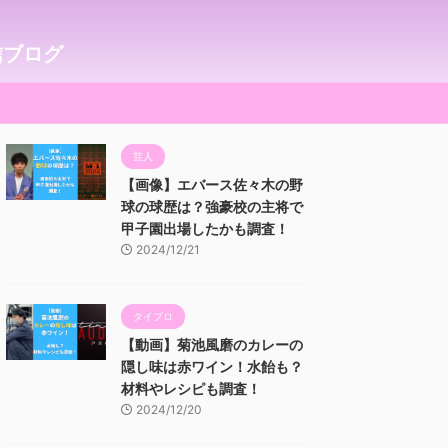
信ブログ
芸人
【画像】エバース佐々木の野
球の球歴は？強豪校の主将で
甲子園出場したかも調査！
2024/12/21
タイプロ
【動画】菊池風磨のカレーの
隠し味は赤ワイン！水飴も？
材料やレシピも調査！
2024/12/20