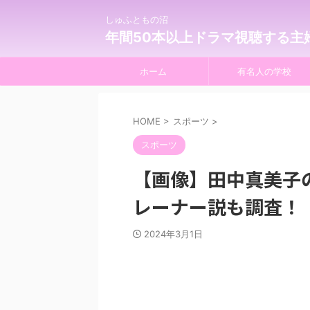
しゅふともの沼
年間50本以上ドラマ視聴する主
ホーム
有名人の学校
HOME
>
スポーツ
>
スポーツ
【画像】田中真美子
レーナー説も調査！
2024年3月1日