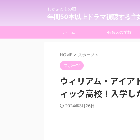
しゅふともの沼
年間50本以上ドラマ視聴する主
ホーム
有名人の学校
HOME
>
スポーツ
>
スポーツ
ウィリアム・アイアト
ィック高校！入学し
2024年3月26日