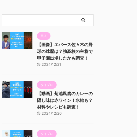
芸人
【画像】エバース佐々木の野
球の球歴は？強豪校の主将で
甲子園出場したかも調査！
2024/12/21
タイプロ
【動画】菊池風磨のカレーの
隠し味は赤ワイン！水飴も？
材料やレシピも調査！
2024/12/20
タイプロ