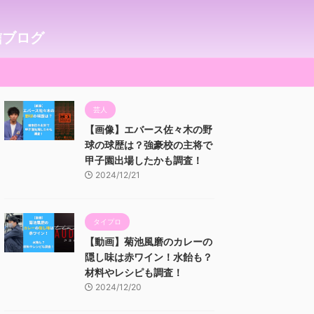
信ブログ
芸人
【画像】エバース佐々木の野
球の球歴は？強豪校の主将で
甲子園出場したかも調査！
2024/12/21
タイプロ
【動画】菊池風磨のカレーの
隠し味は赤ワイン！水飴も？
材料やレシピも調査！
2024/12/20