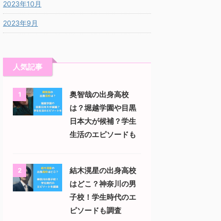
2023年10月
2023年9月
人気記事
奥智哉の出身高校
1
は？堀越学園や目黒
日本大が候補？学生
生活のエピソードも
結木滉星の出身高校
2
はどこ？神奈川の男
子校！学生時代のエ
ピソードも調査