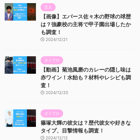
芸人
【画像】エバース佐々木の野球の球歴
は？強豪校の主将で甲子園出場したか
も調査！
2024/12/21
タイプロ
【動画】菊池風磨のカレーの隠し味は
赤ワイン！水飴も？材料やレシピも調
査！
2024/12/20
タイプロ
篠塚大輝の彼女は？歴代彼女や好きな
タイプ、目撃情報も調査！
2024/12/13