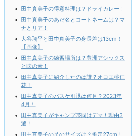
田中真美子の得意料理は？ドライカレー！
田中真美子のあだ名とコートネームは？マ
ナとリア！
大谷翔平と田中真美子の身長差は13cm！
【画像】
田中真美子の練習場所は？豊洲アシックス
と味の素！
田中真美子に紹介したのは誰？オコエ桃仁
花！
田中真美子のバスケ引退は何月？2023年
4月！
田中真美子がキャンプ帯同はデマ！理由3
選！
田中真美子の足のサイズは？推定27cm！