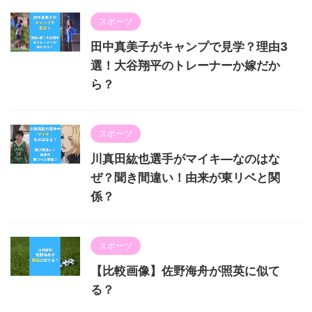
スポーツ
田中真美子がキャンプで見学？理由3
選！大谷翔平のトレーナーか嫁だか
ら？
スポーツ
川真田紘也選手がマイキ―なのはな
ぜ？聞き間違い！由来が東リベと関
係？
スポーツ
【比較画像】佐野海舟が照英に似て
る？