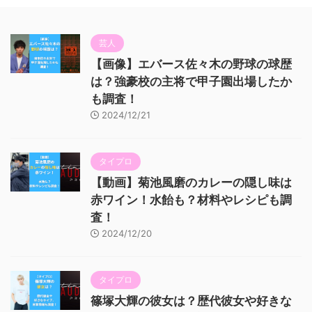
芸人
【画像】エバース佐々木の野球の球歴
は？強豪校の主将で甲子園出場したか
も調査！
2024/12/21
タイプロ
【動画】菊池風磨のカレーの隠し味は
赤ワイン！水飴も？材料やレシピも調
査！
2024/12/20
タイプロ
篠塚大輝の彼女は？歴代彼女や好きな