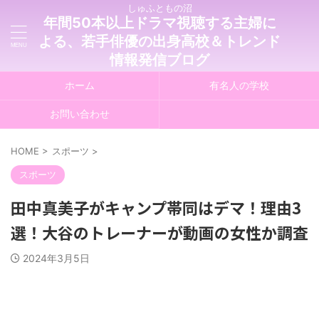
しゅふともの沼
年間50本以上ドラマ視聴する主婦に
よる、若手俳優の出身高校＆トレンド
情報発信ブログ
ホーム
有名人の学校
お問い合わせ
HOME
>
スポーツ
>
スポーツ
田中真美子がキャンプ帯同はデマ！理由3
選！大谷のトレーナーが動画の女性か調査
2024年3月5日