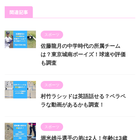
関連記事
スポーツ
佐藤龍月の中学時代の所属チーム
は？東京城南ボーイズ！球速や評価
も調査
スポーツ
村竹ラシッドは英語話せる？ペラペ
ラな動画があるかも調査！
スポーツ
堀米雄斗選手の弟は2人！年齢は3歳