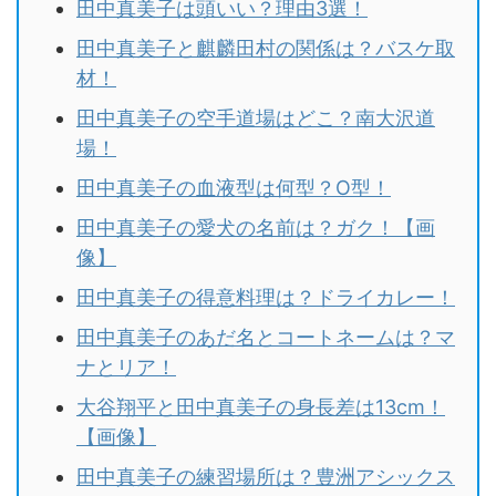
田中真美子は頭いい？理由3選！
田中真美子と麒麟田村の関係は？バスケ取
材！
田中真美子の空手道場はどこ？南大沢道
場！
田中真美子の血液型は何型？O型！
田中真美子の愛犬の名前は？ガク！【画
像】
田中真美子の得意料理は？ドライカレー！
田中真美子のあだ名とコートネームは？マ
ナとリア！
大谷翔平と田中真美子の身長差は13cm！
【画像】
田中真美子の練習場所は？豊洲アシックス