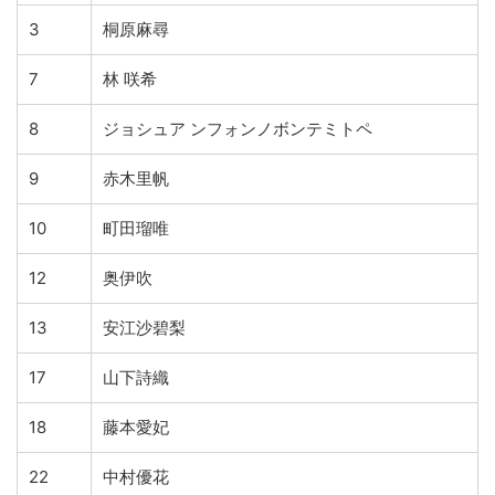
3
桐原麻尋
7
林 咲希
8
ジョシュア ンフォンノボンテミトペ
9
赤木里帆
10
町田瑠唯
12
奥伊吹
13
安江沙碧梨
17
山下詩織
18
藤本愛妃
22
中村優花