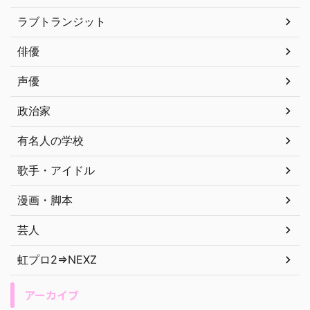
ラブトランジット
俳優
声優
政治家
有名人の学校
歌手・アイドル
漫画・脚本
芸人
虹プロ2⇒NEXZ
アーカイブ