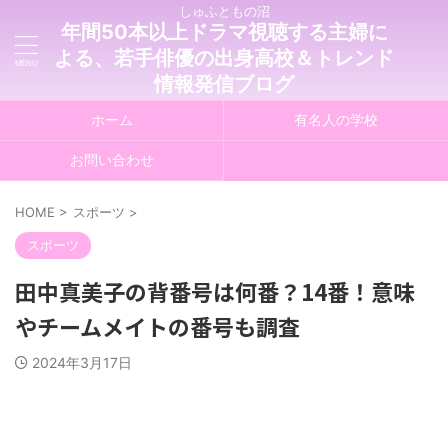
しゅふともの沼
年間50本以上ドラマ視聴する主婦に
よる、若手俳優の出身高校＆トレンド
情報発信ブログ
ホーム
有名人の学校
お問い合わせ
HOME
>
スポーツ
>
スポーツ
田中真美子の背番号は何番？14番！意味
やチームメイトの番号も調査
2024年3月17日