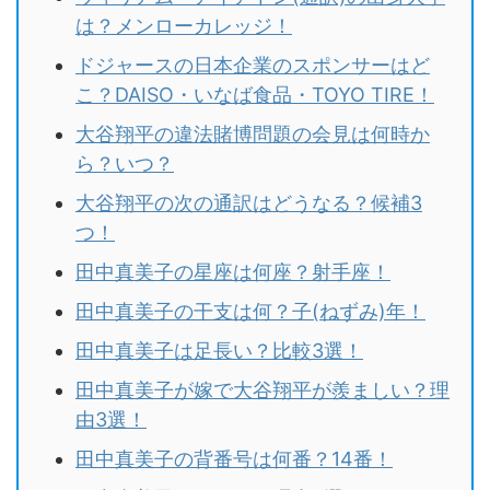
は？メンローカレッジ！
ドジャースの日本企業のスポンサーはど
こ？DAISO・いなば食品・TOYO TIRE！
大谷翔平の違法賭博問題の会見は何時か
ら？いつ？
大谷翔平の次の通訳はどうなる？候補3
つ！
田中真美子の星座は何座？射手座！
田中真美子の干支は何？子(ねずみ)年！
田中真美子は足長い？比較3選！
田中真美子が嫁で大谷翔平が羨ましい？理
由3選！
田中真美子の背番号は何番？14番！