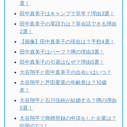
選！
田中真美子はキャンプで見学？理由3選！
田中真美子の英語力は？英会話できる理由
2選！
【画像】田中真美子の現在は？予想4選！
田中真美子はハーフ？噂の理由3選！
田中真美子の引退はなぜ？理由5選！
大谷翔平と田中真美子の出会いはいつ？
大谷翔平と芦田愛菜の年齢差は？10歳
差！
大谷翔平と石川佳純が結婚する？噂の理由
5選！
大谷翔平で商標登録の申請をした企業は？
中国の2つ！