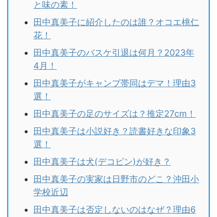
と味の素！
田中真美子に紹介したのは誰？オコエ桃仁
花！
田中真美子のバスケ引退は何月？2023年
4月！
田中真美子がキャンプ帯同はデマ！理由3
選！
田中真美子の足のサイズは？推定27cm！
田中真美子は小説好き？読書好きな印象3
選！
田中真美子は犬(デコピン)が好き？
田中真美子の実家は日野市のどこ？沖田小
学校近辺
田中真美子は否定しないのはなぜ？理由6