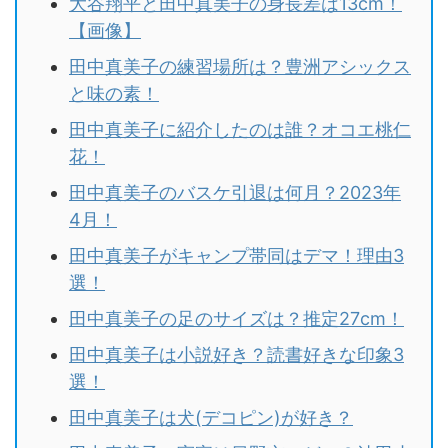
大谷翔平と田中真美子の身長差は13cm！
【画像】
田中真美子の練習場所は？豊洲アシックス
と味の素！
田中真美子に紹介したのは誰？オコエ桃仁
花！
田中真美子のバスケ引退は何月？2023年
4月！
田中真美子がキャンプ帯同はデマ！理由3
選！
田中真美子の足のサイズは？推定27cm！
田中真美子は小説好き？読書好きな印象3
選！
田中真美子は犬(デコピン)が好き？