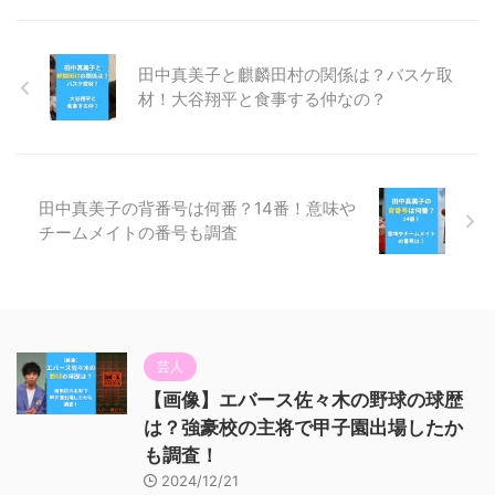
田中真美子と麒麟田村の関係は？バスケ取
材！大谷翔平と食事する仲なの？
田中真美子の背番号は何番？14番！意味や
チームメイトの番号も調査
芸人
【画像】エバース佐々木の野球の球歴
は？強豪校の主将で甲子園出場したか
も調査！
2024/12/21