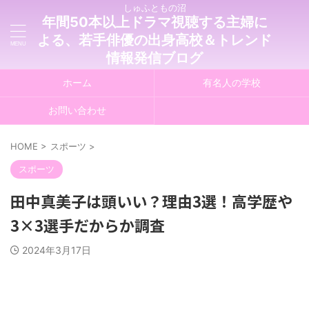
しゅふともの沼
年間50本以上ドラマ視聴する主婦に
よる、若手俳優の出身高校＆トレンド
情報発信ブログ
ホーム
有名人の学校
お問い合わせ
HOME
>
スポーツ
>
スポーツ
田中真美子は頭いい？理由3選！高学歴や
3×3選手だからか調査
2024年3月17日