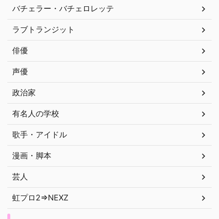
バチェラー・バチェロレッテ
ラブトランジット
俳優
声優
政治家
有名人の学校
歌手・アイドル
漫画・脚本
芸人
虹プロ2⇒NEXZ