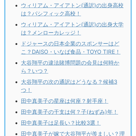
ウィリアム・アイアトン(通訳)の出身高校
は？パシフィック高校！
ウィリアム・アイアトン(通訳)の出身大学
は？メンローカレッジ！
ドジャースの日本企業のスポンサーはど
こ？DAISO・いなば食品・TOYO TIRE！
大谷翔平の違法賭博問題の会見は何時か
ら？いつ？
大谷翔平の次の通訳はどうなる？候補3
つ！
田中真美子の星座は何座？射手座！
田中真美子の干支は何？子(ねずみ)年！
田中真美子は足長い？比較3選！
田中真美子が嫁で大谷翔平が羨ましい？理