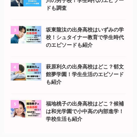
川の男子校！学生時代のエピソー
ドも調査
坂東龍汰の出身高校はいずみの学
3
校！シュタイナー教育で学生時代
のエピソードも紹介
萩原利久の出身高校はどこ？郁文
4
館夢学園！学生生活のエピソード
も紹介
福地桃子の出身高校はどこ？候補
5
は和光学園で小中高の内部進学！
学校生活も紹介