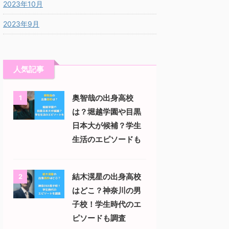
2023年10月
2023年9月
人気記事
奥智哉の出身高校
1
は？堀越学園や目黒
日本大が候補？学生
生活のエピソードも
結木滉星の出身高校
2
はどこ？神奈川の男
子校！学生時代のエ
ピソードも調査