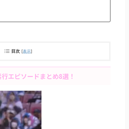
目次
[
表示
]
素行エピソードまとめ8選！