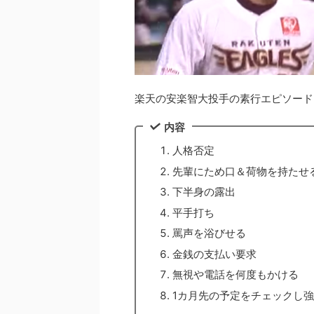
楽天の安楽智大投手の素行エピソード
内容
人格否定
先輩にため口＆荷物を持たせ
下半身の露出
平手打ち
罵声を浴びせる
金銭の支払い要求
無視や電話を何度もかける
1カ月先の予定をチェックし