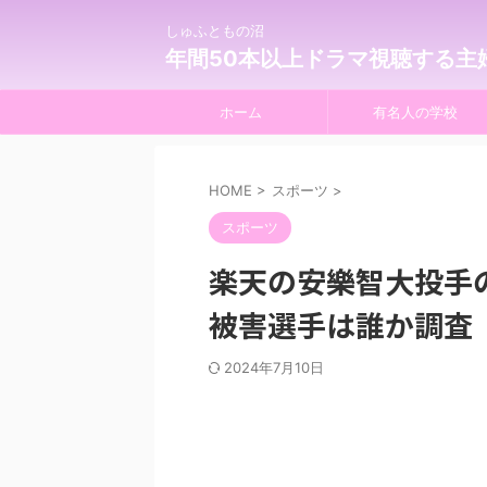
しゅふともの沼
年間50本以上ドラマ視聴する主
ホーム
有名人の学校
HOME
>
スポーツ
>
スポーツ
楽天の安樂智大投手
被害選手は誰か調査
2024年7月10日