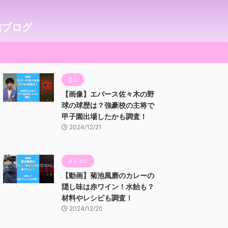
信ブログ
芸人
【画像】エバース佐々木の野
球の球歴は？強豪校の主将で
甲子園出場したかも調査！
2024/12/21
タイプロ
【動画】菊池風磨のカレーの
隠し味は赤ワイン！水飴も？
材料やレシピも調査！
2024/12/20