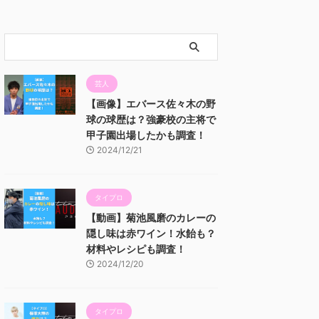
芸人
【画像】エバース佐々木の野
球の球歴は？強豪校の主将で
甲子園出場したかも調査！
2024/12/21
タイプロ
【動画】菊池風磨のカレーの
隠し味は赤ワイン！水飴も？
材料やレシピも調査！
2024/12/20
タイプロ