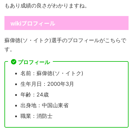
もあり成績の良さがわかりますね。
wikiプロフィール
蘇偉徳(ソ・イトク)選手のプロフィールがこちらで
す。
プロフィール
名前：蘇偉徳(ソ・イトク)
生年月日：2000年3月
年齢：24歳
出身地：中国山東省
職業：消防士