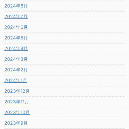
2024年8月
2024年7月
2024年6月
2024年5月
2024年4月
2024年3月
2024年2月
2024年1月
2023年12月
2023年11月
2023年10月
2023年9月