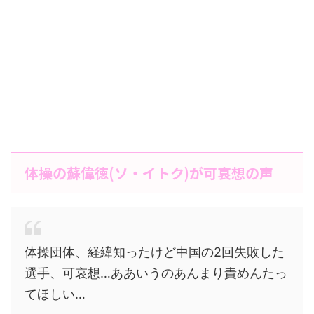
体操の蘇偉徳(ソ・イトク)が可哀想の声
体操団体、経緯知ったけど中国の2回失敗した
選手、可哀想…ああいうのあんまり責めんたっ
てほしい…