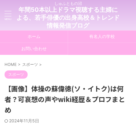
しゅふともの沼
年間50本以上ドラマ視聴する主婦に
よる、若手俳優の出身高校＆トレンド
情報発信ブログ
ホーム
有名人の学校
お問い合わせ
HOME
>
スポーツ
>
スポーツ
【画像】体操の蘇偉徳(ソ・イトク)は何
者？可哀想の声やwiki経歴＆プロフまと
め
2024年11月5日