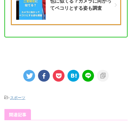
也に似てる？カメラに向かっ
てペコリとする姿も調査
-
スポーツ
関連記事