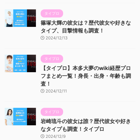
タイプロ
篠塚大輝の彼女は？歴代彼女や好きな
タイプ、目撃情報も調査！
2024/12/13
タイプロ
【タイプロ】本多大夢のwiki経歴プロ
フまとめ一覧！身長・出身・年齢も調
査！
2024/12/11
タイプロ
岩崎琉斗の彼女は誰？歴代彼女や好き
なタイプも調査！タイプロ
2024/12/9