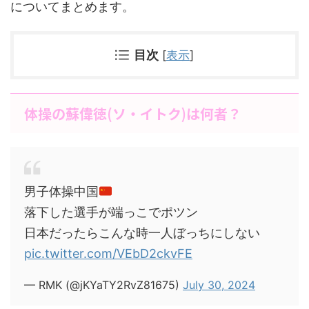
についてまとめます。
目次
[
表示
]
体操の蘇偉徳(ソ・イトク)は何者？
男子体操中国
落下した選手が端っこでポツン
日本だったらこんな時一人ぼっちにしない
pic.twitter.com/VEbD2ckvFE
— RMK (@jKYaTY2RvZ81675)
July 30, 2024