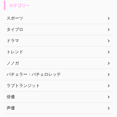
カテゴリー
スポーツ
タイプロ
ドラマ
トレンド
ノノガ
バチェラー・バチェロレッテ
ラブトランジット
俳優
声優