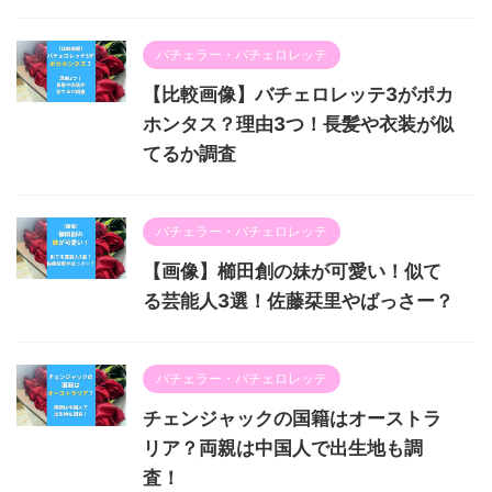
バチェラー・バチェロレッテ
【比較画像】バチェロレッテ3がポカ
ホンタス？理由3つ！長髪や衣装が似
てるか調査
バチェラー・バチェロレッテ
【画像】櫛田創の妹が可愛い！似て
る芸能人3選！佐藤栞里やばっさー？
バチェラー・バチェロレッテ
チェンジャックの国籍はオーストラ
リア？両親は中国人で出生地も調
査！