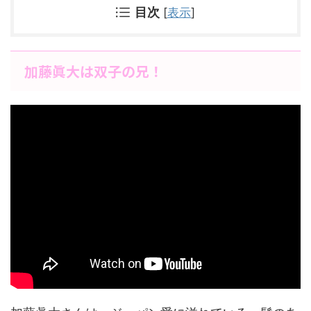
目次
[
表示
]
加藤眞大は双子の兄！