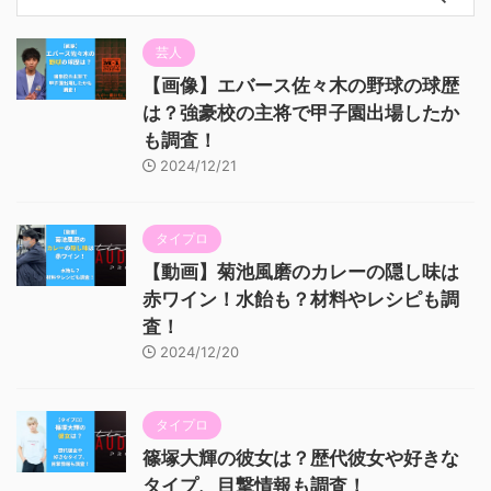
芸人
【画像】エバース佐々木の野球の球歴
は？強豪校の主将で甲子園出場したか
も調査！
2024/12/21
タイプロ
【動画】菊池風磨のカレーの隠し味は
赤ワイン！水飴も？材料やレシピも調
査！
2024/12/20
タイプロ
篠塚大輝の彼女は？歴代彼女や好きな
タイプ、目撃情報も調査！