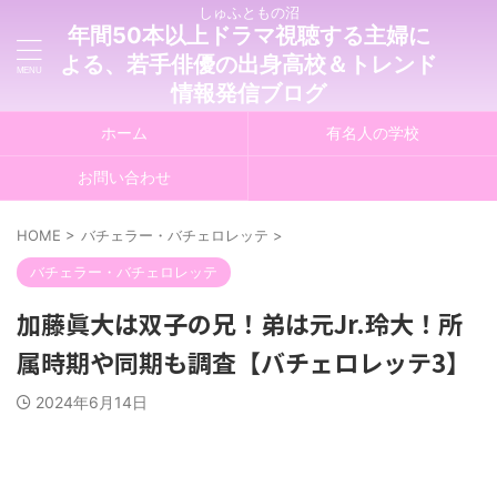
しゅふともの沼
年間50本以上ドラマ視聴する主婦に
よる、若手俳優の出身高校＆トレンド
情報発信ブログ
ホーム
有名人の学校
お問い合わせ
HOME
>
バチェラー・バチェロレッテ
>
バチェラー・バチェロレッテ
加藤眞大は双子の兄！弟は元Jr.玲大！所
属時期や同期も調査【バチェロレッテ3】
2024年6月14日