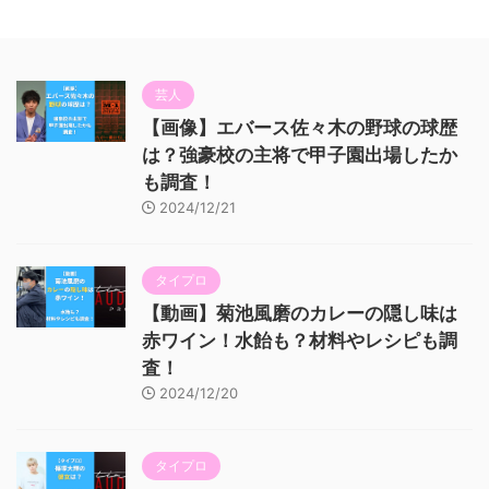
芸人
【画像】エバース佐々木の野球の球歴
は？強豪校の主将で甲子園出場したか
も調査！
2024/12/21
タイプロ
【動画】菊池風磨のカレーの隠し味は
赤ワイン！水飴も？材料やレシピも調
査！
2024/12/20
タイプロ