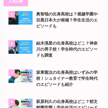
人気記事
奥智哉の出身高校は？堀越学園や
1
目黒日本大が候補？学生生活のエ
ピソードも
結木滉星の出身高校はどこ？神奈
2
川の男子校！学生時代のエピソー
ドも調査
坂東龍汰の出身高校はいずみの学
3
校！シュタイナー教育で学生時代
のエピソードも紹介
萩原利久の出身高校はどこ？郁文
4
館夢学園！学生生活のエピソード