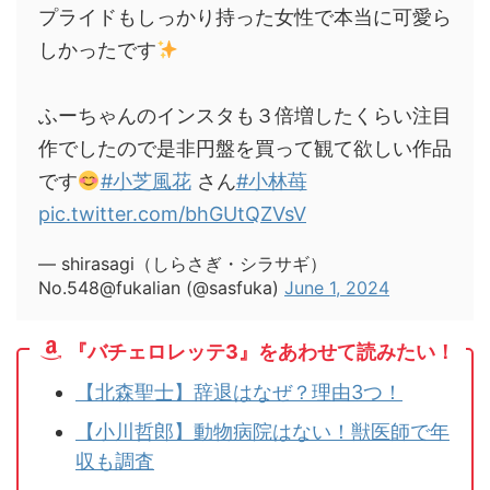
プライドもしっかり持った女性で本当に可愛ら
しかったです
ふーちゃんのインスタも３倍増したくらい注目
作でしたので是非円盤を買って観て欲しい作品
です
#小芝風花
さん
#小林苺
pic.twitter.com/bhGUtQZVsV
— shirasagi（しらさぎ・シラサギ）
No.548@fukalian (@sasfuka)
June 1, 2024
『バチェロレッテ3』をあわせて読みたい！
【北森聖士】辞退はなぜ？理由3つ！
【小川哲郎】動物病院はない！獣医師で年
収も調査