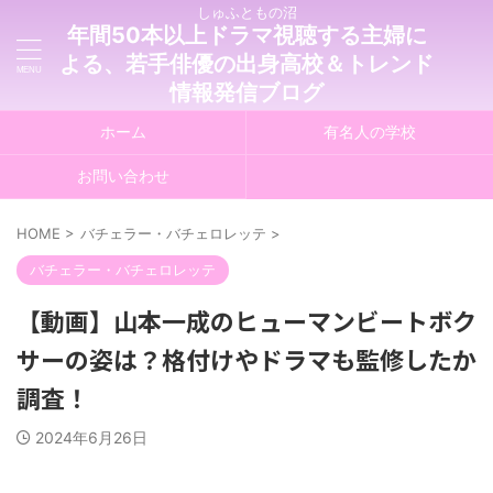
しゅふともの沼
年間50本以上ドラマ視聴する主婦に
よる、若手俳優の出身高校＆トレンド
情報発信ブログ
ホーム
有名人の学校
お問い合わせ
HOME
>
バチェラー・バチェロレッテ
>
バチェラー・バチェロレッテ
【動画】山本一成のヒューマンビートボク
サーの姿は？格付けやドラマも監修したか
調査！
2024年6月26日