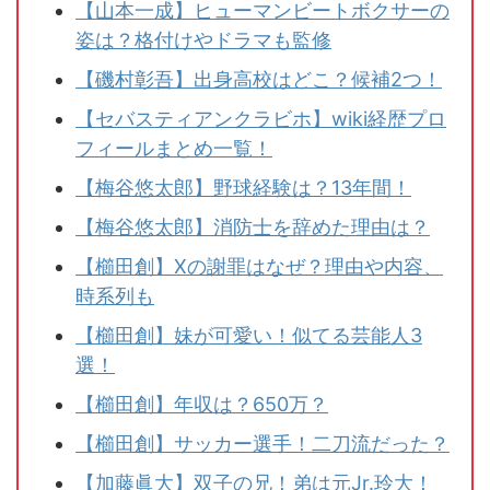
【山本一成】ヒューマンビートボクサーの
姿は？格付けやドラマも監修
【磯村彰吾】出身高校はどこ？候補2つ！
【セバスティアンクラビホ】wiki経歴プロ
フィールまとめ一覧！
【梅谷悠太郎】野球経験は？13年間！
【梅谷悠太郎】消防士を辞めた理由は？
【櫛田創】Xの謝罪はなぜ？理由や内容、
時系列も
【櫛田創】妹が可愛い！似てる芸能人3
選！
【櫛田創】年収は？650万？
【櫛田創】サッカー選手！二刀流だった？
【加藤眞大】双子の兄！弟は元Jr.玲大！