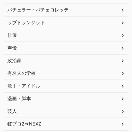
バチェラー・バチェロレッテ
ラブトランジット
俳優
声優
政治家
有名人の学校
歌手・アイドル
漫画・脚本
芸人
虹プロ2⇒NEXZ