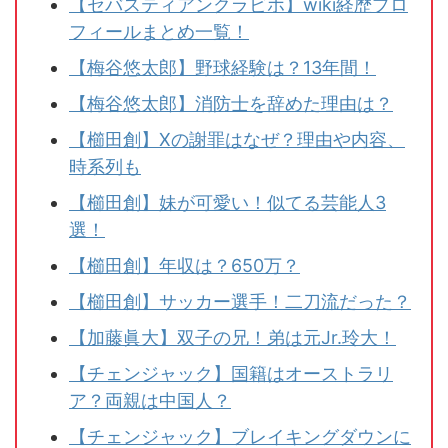
【セバスティアンクラビホ】wiki経歴プロ
フィールまとめ一覧！
【梅谷悠太郎】野球経験は？13年間！
【梅谷悠太郎】消防士を辞めた理由は？
【櫛田創】Xの謝罪はなぜ？理由や内容、
時系列も
【櫛田創】妹が可愛い！似てる芸能人3
選！
【櫛田創】年収は？650万？
【櫛田創】サッカー選手！二刀流だった？
【加藤眞大】双子の兄！弟は元Jr.玲大！
【チェンジャック】国籍はオーストラリ
ア？両親は中国人？
【チェンジャック】ブレイキングダウンに