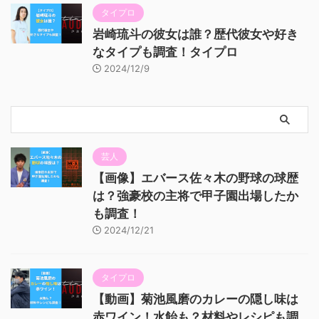
タイプロ
岩崎琉斗の彼女は誰？歴代彼女や好き
なタイプも調査！タイプロ
2024/12/9
芸人
【画像】エバース佐々木の野球の球歴
は？強豪校の主将で甲子園出場したか
も調査！
2024/12/21
タイプロ
【動画】菊池風磨のカレーの隠し味は
赤ワイン！水飴も？材料やレシピも調