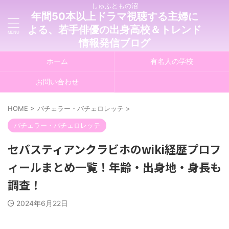
しゅふともの沼
年間50本以上ドラマ視聴する主婦に
よる、若手俳優の出身高校＆トレンド
情報発信ブログ
ホーム
有名人の学校
お問い合わせ
HOME
>
バチェラー・バチェロレッテ
>
バチェラー・バチェロレッテ
セバスティアンクラビホのwiki経歴プロフ
ィールまとめ一覧！年齢・出身地・身長も
調査！
2024年6月22日