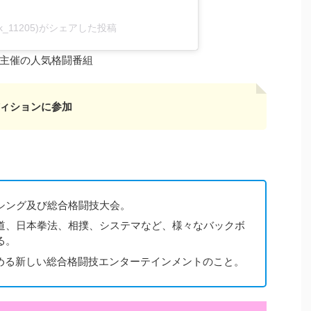
k_11205)がシェアした投稿
主催の人気格闘番組
ィションに参加
シング及び総合格闘技大会。
道、日本拳法、相撲、システマなど、様々なバックボ
る。
決める新しい総合格闘技エンターテインメントのこと。