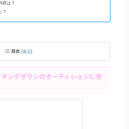
内容は？
た？
目次
[
表示
]
イキングダウンのオーディションに参