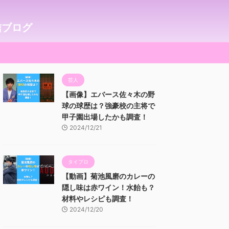
信ブログ
芸人
【画像】エバース佐々木の野
球の球歴は？強豪校の主将で
甲子園出場したかも調査！
2024/12/21
タイプロ
【動画】菊池風磨のカレーの
隠し味は赤ワイン！水飴も？
材料やレシピも調査！
2024/12/20