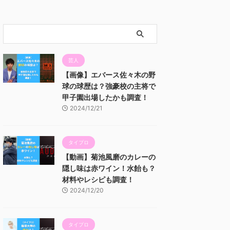
芸人
【画像】エバース佐々木の野
球の球歴は？強豪校の主将で
甲子園出場したかも調査！
2024/12/21
タイプロ
【動画】菊池風磨のカレーの
隠し味は赤ワイン！水飴も？
材料やレシピも調査！
2024/12/20
タイプロ