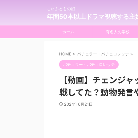
しゅふともの沼
年間50本以上ドラマ視聴する主
ホーム
有名人の学校
HOME
>
バチェラー・バチェロレッテ
>
バチェラー・バチェロレッテ
【動画】チェンジャ
戦してた？動物発言
2024年6月21日