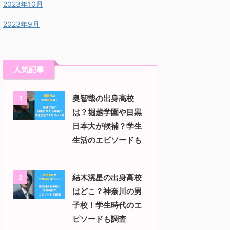
2023年10月
2023年9月
人気記事
奥智哉の出身高校
1
は？堀越学園や目黒
日本大が候補？学生
生活のエピソードも
結木滉星の出身高校
2
はどこ？神奈川の男
子校！学生時代のエ
ピソードも調査