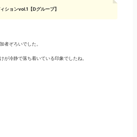
ションvol.1【Dグループ】
加者ぞろいでした。
けが冷静で落ち着いている印象でしたね。