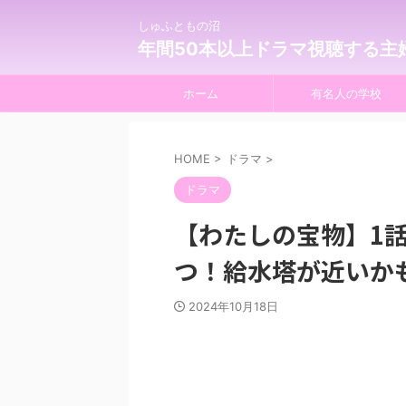
しゅふともの沼
年間50本以上ドラマ視聴する主
ホーム
有名人の学校
HOME
>
ドラマ
>
ドラマ
【わたしの宝物】1
つ！給水塔が近いか
2024年10月18日