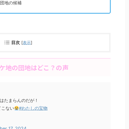
の団地の候補
目次
[
表示
]
ロケ地の団地はどこ？の声
にはたまらんのだが！
てこない
#わたしの宝物
ber 17, 2024