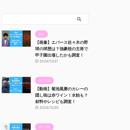
芸人
【画像】エバース佐々木の野
球の球歴は？強豪校の主将で
甲子園出場したかも調査！
2024/12/21
タイプロ
【動画】菊池風磨のカレーの
隠し味は赤ワイン！水飴も？
材料やレシピも調査！
2024/12/20
タイプロ