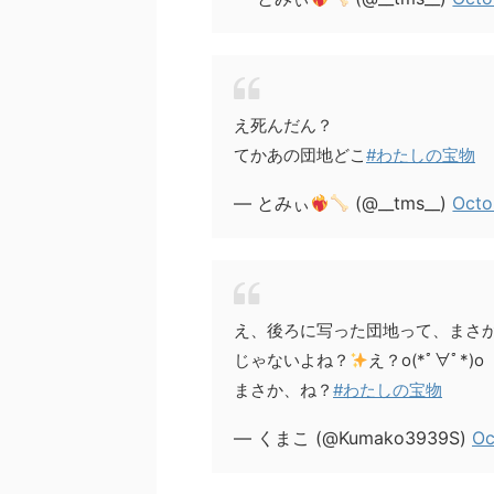
え死んだん？
てかあの団地どこ
#わたしの宝物
— とみぃ
(@__tms__)
Octo
え、後ろに写った団地って、まさ
じゃないよね？
え？o(*ﾟ∀ﾟ*)o
まさか、ね？
#わたしの宝物
— くまこ (@Kumako3939S)
Oc