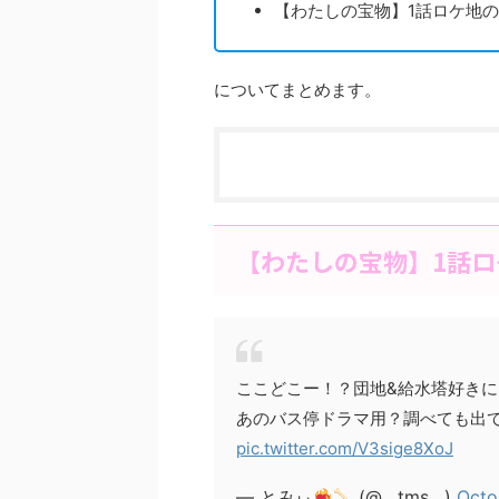
【わたしの宝物】1話ロケ地
についてまとめます。
【わたしの宝物】1話
ここどこー！？団地&給水塔好き
あのバス停ドラマ用？調べても出
pic.twitter.com/V3sige8XoJ
— とみぃ
(@__tms__)
Octo