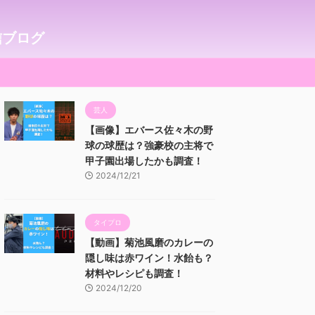
信ブログ
芸人
【画像】エバース佐々木の野
球の球歴は？強豪校の主将で
甲子園出場したかも調査！
2024/12/21
タイプロ
【動画】菊池風磨のカレーの
隠し味は赤ワイン！水飴も？
材料やレシピも調査！
2024/12/20