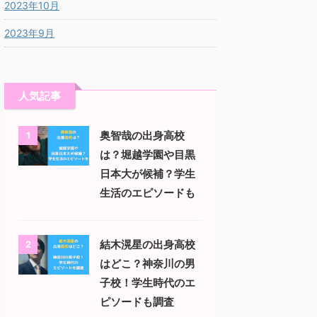
2023年10月
2023年9月
人気記事
奥智哉の出身高校
1
は？堀越学園や目黒
日本大が候補？学生
生活のエピソードも
結木滉星の出身高校
2
はどこ？神奈川の男
子校！学生時代のエ
ピソードも調査