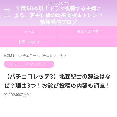
しゅふともの沼
年間50本以上ドラマ視聴する主婦に
よる、若手俳優の出身高校＆トレンド
情報発信ブログ
ホーム
有名人の学校
お問い合わせ
HOME
>
バチェラー・バチェロレッテ
>
バチェラー・バチェロレッテ
【バチェロレッテ3】北森聖士の辞退はな
ぜ？理由3つ！お詫び投稿の内容も調査！
2024年7月9日