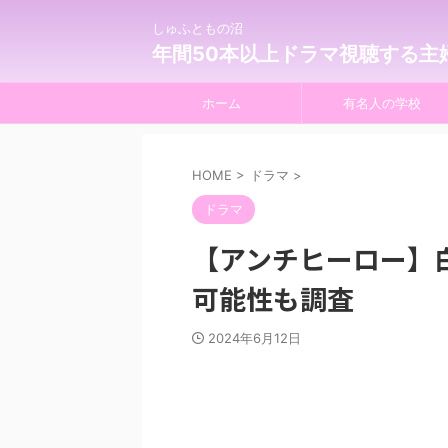
しゅふともの沼
年間50本以上ドラマ視聴する主
ホーム
有名人の学校
HOME
>
ドラマ
>
ドラマ
【アンチヒーロー】
可能性も調査
2024年6月12日