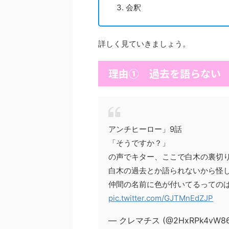
会釈
詳しく見ていきましょう。
理由① 過去を語らない
アンチヒーロー」9話
「そうですか？」
の声でキター、ここで白木の裏切
白木の過去とか語られないから怪
仲間の名前に色が付いてるってのは
pic.twitter.com/GJTMnEdZJP
— クレマチス (@2HxRPk4vW86