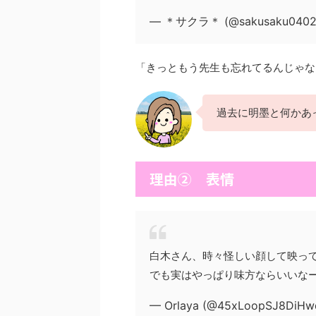
— ＊サクラ＊ (@sakusaku0402
「きっともう先生も忘れてるんじゃな
過去に明墨と何かあ
理由② 表情
白木さん、時々怪しい顔して映っ
でも実はやっぱり味方ならいいな
— Orlaya (@45xLoopSJ8DiH