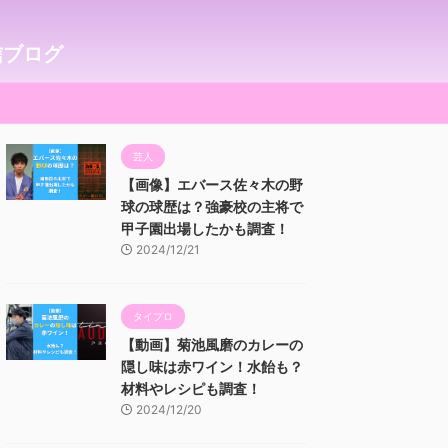
信ブログ
芸人
【画像】エバース佐々木の野
球の球歴は？強豪校の主将で
甲子園出場したかも調査！
2024/12/21
タイプロ
【動画】菊池風磨のカレーの
隠し味は赤ワイン！水飴も？
材料やレシピも調査！
2024/12/20