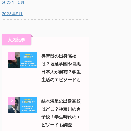
2023年10月
2023年9月
人気記事
奥智哉の出身高校
1
は？堀越学園や目黒
日本大が候補？学生
生活のエピソードも
結木滉星の出身高校
2
はどこ？神奈川の男
子校！学生時代のエ
ピソードも調査