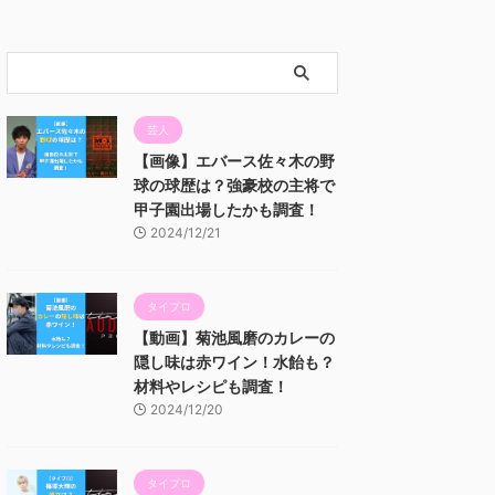
芸人
【画像】エバース佐々木の野
球の球歴は？強豪校の主将で
甲子園出場したかも調査！
2024/12/21
タイプロ
【動画】菊池風磨のカレーの
隠し味は赤ワイン！水飴も？
材料やレシピも調査！
2024/12/20
タイプロ