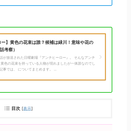
ロー】黄色の花束は誰？候補は緑川！意味や花の
9話考察）
に9話が放送された日曜劇場『アンチヒーロー』。 そんなアンチ
に黄色の花束を持っている人物が現れましたが一体誰なのでし
記事では、 についてまとめます。 ...
目次
[
表示
]