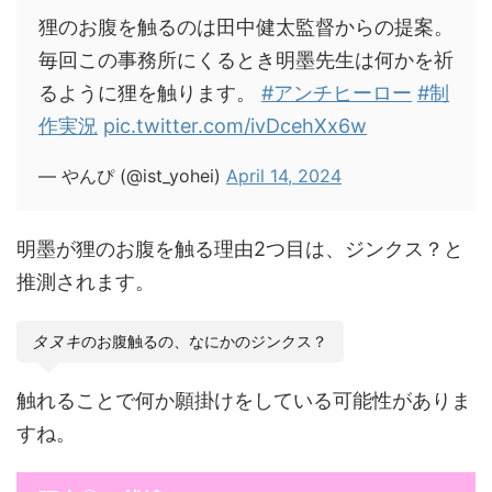
狸のお腹を触るのは田中健太監督からの提案。
毎回この事務所にくるとき明墨先生は何かを祈
るように狸を触ります。
#アンチヒーロー
#制
作実況
pic.twitter.com/ivDcehXx6w
— やんぴ (@ist_yohei)
April 14, 2024
明墨が狸のお腹を触る理由2つ目は、ジンクス？と
推測されます。
タヌキ
のお腹触るの、なにかのジンクス？
触れることで何か願掛けをしている可能性がありま
すね。