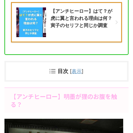
【アンチヒーロー】はて？が
虎に翼と言われる理由は何？
寅子のセリフと同じか調査
目次
[
表示
]
【アンチヒーロー】明墨が狸のお腹を触
る？