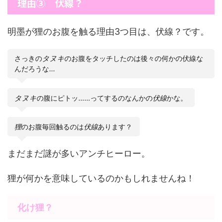
理由③ 伏線？
明墨が狸のお腹を触る理由3つ目は、伏線？です。
さっきの
タヌキ
のお腹をタッチしたのは後々の何かの伏線な
んだろうな…
タヌキ
の腹にピトッ……ってするのなんかの
伏線
かな。
狸
のお腹毎回触るのは
伏線
あります？
まだまだ謎が多いアンチヒーロー。
狸が何かを意味しているのかもしれませんね！
化け狸？