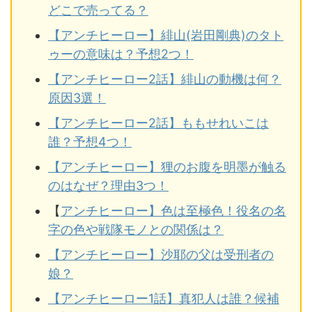
どこで売ってる？
【アンチヒーロー】緋山(岩田剛典)のタト
ゥーの意味は？予想2つ！
【アンチヒーロー2話】緋山の動機は何？
原因3選！
【アンチヒーロー2話】ももせれいこは
誰？予想4つ！
【アンチヒーロー】狸のお腹を明墨が触る
のはなぜ？理由3つ！
【
アンチヒーロー】色は至極色！役名の名
字の色や戦隊モノとの関係は？
【アンチヒーロー】沙耶の父は受刑者の
娘？
【アンチヒーロー1話】真犯人は誰？候補