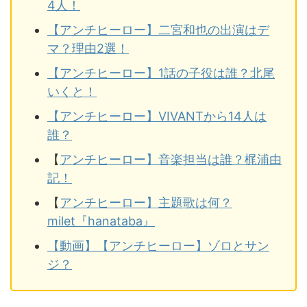
4人！
【アンチヒーロー】二宮和也の出演はデ
マ？理由2選！
【アンチヒーロー】1話の子役は誰？北尾
いくと！
【アンチヒーロー】VIVANTから14人は
誰？
【
アンチヒーロー】音楽担当は誰？梶浦由
記！
【
アンチヒーロー】主題歌は何？
milet『hanataba』
【動画】【アンチヒーロー】ゾロとサン
ジ？