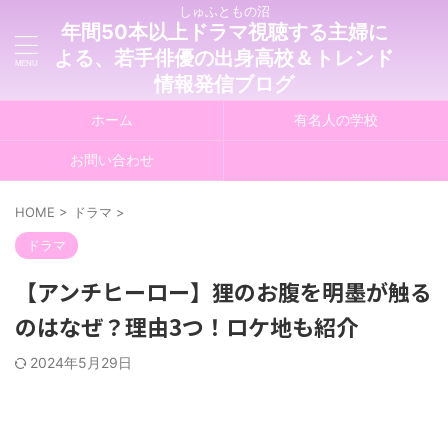
しゅふともの沼
年間50本以上ドラマ視聴する主婦に
よる、若手俳優の出身高校＆トレンド
情報発信ブログ
ホーム
有名人の学校
お問い合わせ
HOME
>
ドラマ
>
ドラマ
【アンチヒーロー】狸のお腹を明墨が触る
のはなぜ？理由3つ！ロケ地も紹介
2024年5月29日