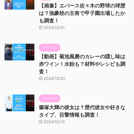
【画像】エバース佐々木の野球の球歴
は？強豪校の主将で甲子園出場したか
も調査！
2024/12/21
タイプロ
【動画】菊池風磨のカレーの隠し味は
赤ワイン！水飴も？材料やレシピも調
査！
2024/12/20
タイプロ
篠塚大輝の彼女は？歴代彼女や好きな
タイプ、目撃情報も調査！
2024/12/13