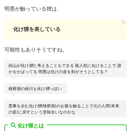
明墨が触っている狸は、
化け狸を表している
可能性もありそうですね。
緋山が化け
狸
と考えることもできる 殺人犯に化けることで 誰
かをかばってる 明墨は化けの皮を剥がそうとしてる？
検察側の緑川も化け
狸
っぽい
悪事を企む化け
狸
(検察側)のお腹を触ることで元の人間(本来
の姿)に戻すという意味合いなのかな
化け狸とは