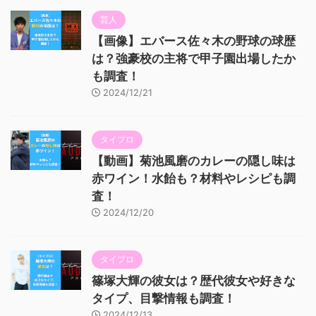
芸人
【画像】エバース佐々木の野球の球歴
は？強豪校の主将で甲子園出場したか
も調査！
2024/12/21
タイプロ
【動画】菊池風磨のカレーの隠し味は
赤ワイン！水飴も？材料やレシピも調
査！
2024/12/20
タイプロ
篠塚大輝の彼女は？歴代彼女や好きな
タイプ、目撃情報も調査！
2024/12/13