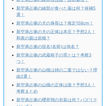
新空港占拠の綾部が食べた薬は何？候補5
選！
新空港占拠の犬の身長は？推定158cm！
新空港占拠の犬の正体は本庄？予想2人！
和泉の面は岩槻？
新空港占拠の役名(名前)は地名？
新空港占拠の武蔵裕子の罪とは？考察3
つ！
新空港占拠の山猫は姉の二葉ではない？理
由2選！
新空港占拠の山猫の正体は誰？予想3人！
考察まとめ
新空港占拠の櫻井翔の衣装は何？バズリク