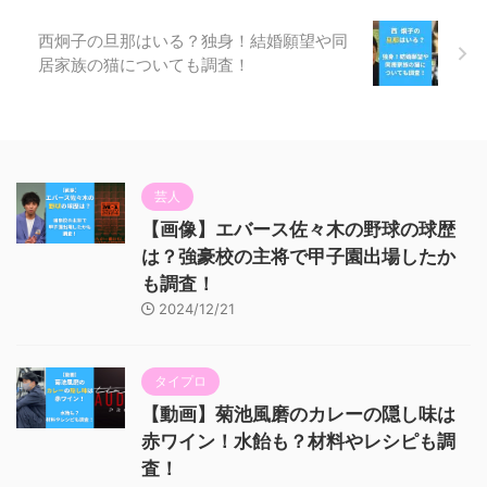
西炯子の旦那はいる？独身！結婚願望や同
居家族の猫についても調査！
芸人
【画像】エバース佐々木の野球の球歴
は？強豪校の主将で甲子園出場したか
も調査！
2024/12/21
タイプロ
【動画】菊池風磨のカレーの隠し味は
赤ワイン！水飴も？材料やレシピも調
査！