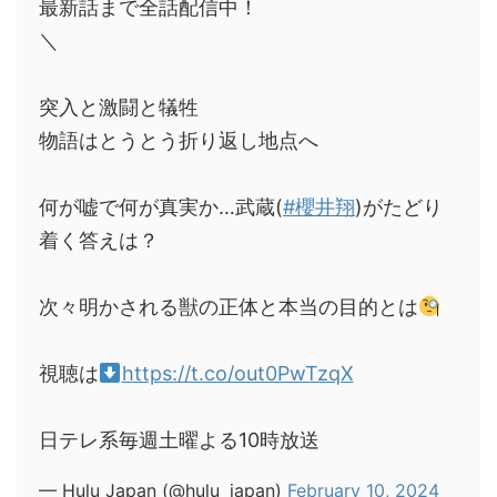
最新話まで全話配信中！
＼
突入と激闘と犠牲
物語はとうとう折り返し地点へ
何が嘘で何が真実か…武蔵(
#櫻井翔
)がたどり
着く答えは？
次々明かされる獣の正体と本当の目的とは
視聴は
https://t.co/out0PwTzqX
日テレ系毎週土曜よる10時放送
— Hulu Japan (@hulu_japan)
February 10, 2024