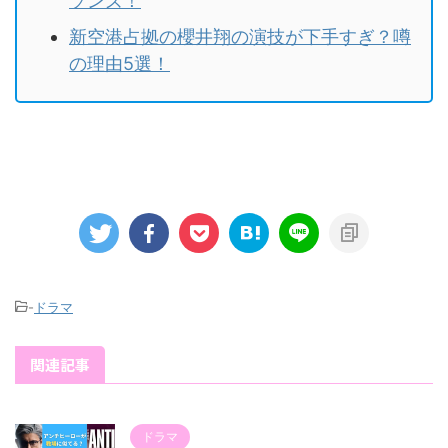
ソンズ！
新空港占拠の櫻井翔の演技が下手すぎ？噂
の理由5選！
-
ドラマ
関連記事
ドラマ