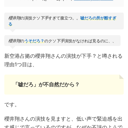
櫻井翔
の演技クソ
下手
すぎて腹立つ。。
嘘だろの所が酷すぎ
る
櫻井翔
の
うそだろ？
のクソ
下手
演技がなければ見るのに、、
新空港占拠の櫻井翔さんの演技が下手？と噂される
理由1つ目は、
「嘘だろ」が不自然だから？
です。
櫻井翔さんの演技を見ますと、低い声で緊迫感を出
す感じで言っているのですが、なぜか不評のようで