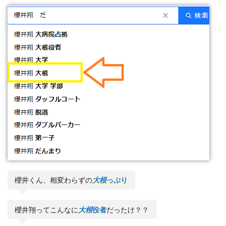
櫻井くん、相変わらずの
大根
っぷり
櫻井翔ってこんなに
大根
役者
だったけ？？