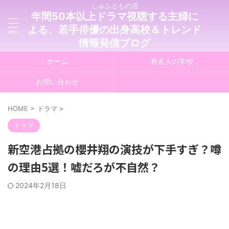
しゅふともの沼
年間50本以上ドラマ視聴する主婦に
よる、若手俳優の出身高校＆トレンド
情報発信ブログ
ホーム
有名人の学校
お問い合わせ
HOME
>
ドラマ
>
ドラマ
新空港占拠の櫻井翔の演技が下手すぎ？噂
の理由5選！嘘だろが不自然？
2024年2月18日