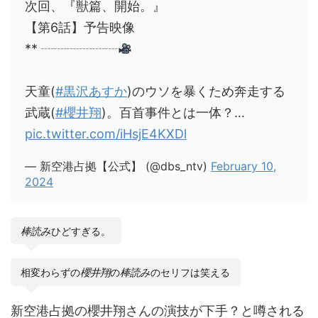
次回、『獣篇、開始。』
【第6話】予告映像
** ┈┈┈┈┈┈
天童(
#黒沢あすか
)のウソを暴くため奔走する
武蔵(
#櫻井翔
)。百首事件とは一体？…
pic.twitter.com/iHsjE4KXDl
— 新空港占拠【公式】 (@dbs_ntv)
February 10,
2024
棒読み
ひどすぎる。
相変わらずの
櫻井翔
の
棒読み
のセリフは笑える
新空港占拠の櫻井翔さんの演技が下手？と噂される