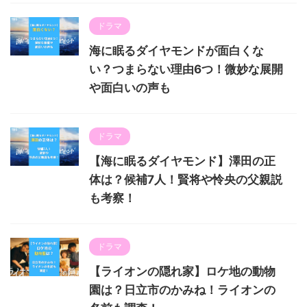
ドラマ
海に眠るダイヤモンドが面白くな
い？つまらない理由6つ！微妙な展開
や面白いの声も
ドラマ
【海に眠るダイヤモンド】澤田の正
体は？候補7人！賢将や怜央の父親説
も考察！
ドラマ
【ライオンの隠れ家】ロケ地の動物
園は？日立市のかみね！ライオンの