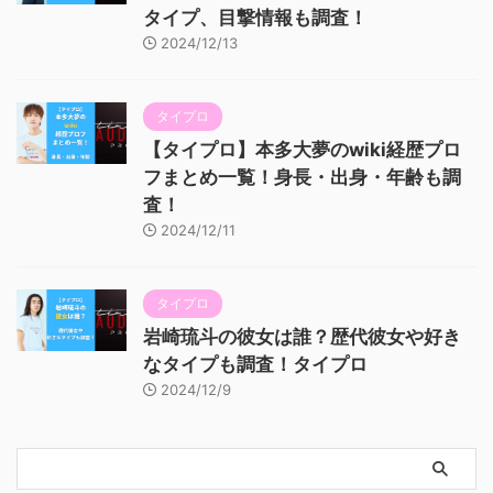
タイプ、目撃情報も調査！
2024/12/13
タイプロ
【タイプロ】本多大夢のwiki経歴プロ
フまとめ一覧！身長・出身・年齢も調
査！
2024/12/11
タイプロ
岩崎琉斗の彼女は誰？歴代彼女や好き
なタイプも調査！タイプロ
2024/12/9