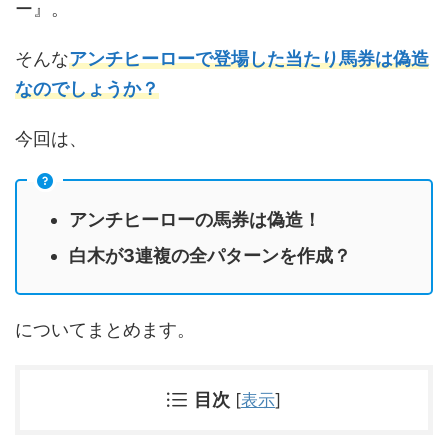
ー』。
そんな
アンチヒーローで登場した当たり馬券は偽造
なのでしょうか？
今回は、
アンチヒーローの馬券は偽造！
白木が3連複の全パターンを作成？
についてまとめます。
目次
[
表示
]