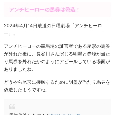
アンチヒーローの馬券は偽造！
2024年4月14日放送の日曜劇場『アンチヒーロ
ー』。
アンチヒーローの競馬場の証言者である尾形の馬券
が外れた後に、長谷川さん演じる明墨と赤峰が当た
り馬券を外れたかのようにアピールしている場面が
ありましたね。
どうやら尾形に接触するために明墨が当たり馬券を
偽造したようですね。