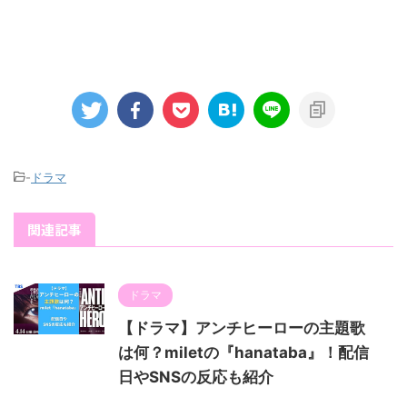
-
ドラマ
関連記事
ドラマ
【ドラマ】アンチヒーローの主題歌
は何？miletの『hanataba』！配信
日やSNSの反応も紹介