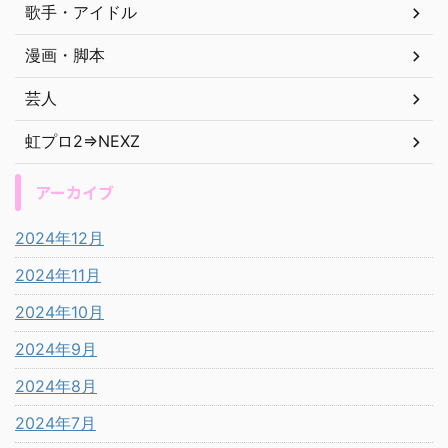
歌手・アイドル
漫画・脚本
芸人
虹プロ2⇒NEXZ
アーカイブ
2024年12月
2024年11月
2024年10月
2024年9月
2024年8月
2024年7月