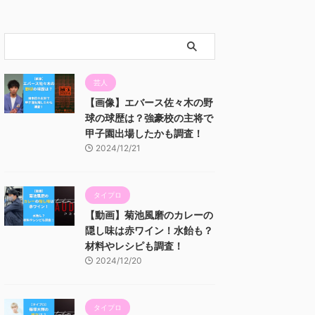
芸人
【画像】エバース佐々木の野
球の球歴は？強豪校の主将で
甲子園出場したかも調査！
2024/12/21
タイプロ
【動画】菊池風磨のカレーの
隠し味は赤ワイン！水飴も？
材料やレシピも調査！
2024/12/20
タイプロ