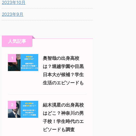
2023年10月
2023年9月
人気記事
奥智哉の出身高校
1
は？堀越学園や目黒
日本大が候補？学生
生活のエピソードも
結木滉星の出身高校
2
はどこ？神奈川の男
子校！学生時代のエ
ピソードも調査