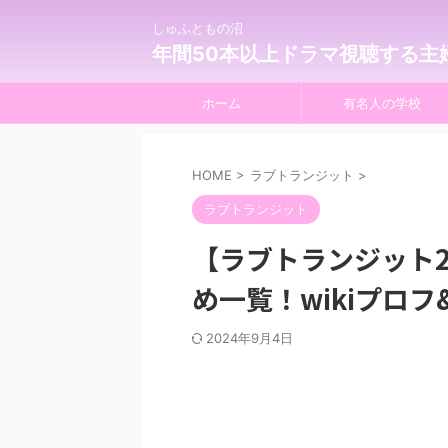
しゅふともの沼
年間50本以上ドラマ視聴する主
ホーム
有名人の学校
HOME
>
ラブトランジット
>
ラブトランジット
【ラブトランジット
め一覧！wikiプロフ
2024年9月4日