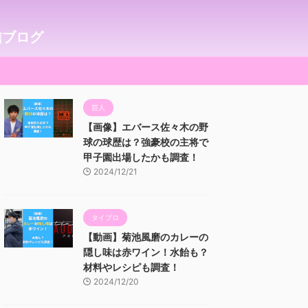
信ブログ
芸人
【画像】エバース佐々木の野
球の球歴は？強豪校の主将で
甲子園出場したかも調査！
2024/12/21
タイプロ
【動画】菊池風磨のカレーの
隠し味は赤ワイン！水飴も？
材料やレシピも調査！
2024/12/20