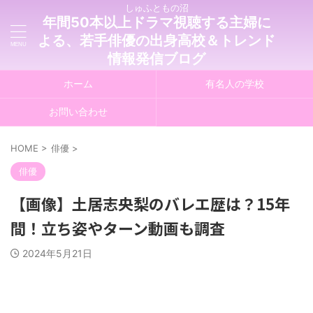
しゅふともの沼
年間50本以上ドラマ視聴する主婦に
よる、若手俳優の出身高校＆トレンド
情報発信ブログ
ホーム
有名人の学校
お問い合わせ
HOME
>
俳優
>
俳優
【画像】土居志央梨のバレエ歴は？15年
間！立ち姿やターン動画も調査
2024年5月21日