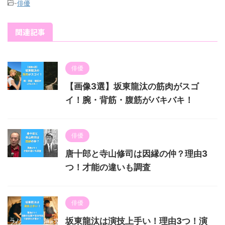
-
俳優
関連記事
俳優
【画像3選】坂東龍汰の筋肉がスゴ
イ！腕・背筋・腹筋がバキバキ！
俳優
唐十郎と寺山修司は因縁の仲？理由3
つ！才能の違いも調査
俳優
坂東龍汰は演技上手い！理由3つ！演