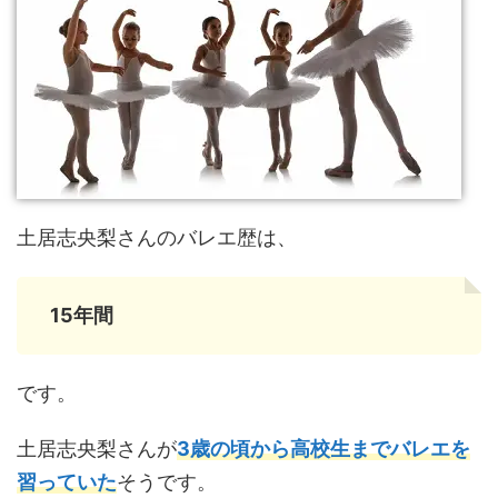
土居志央梨さんのバレエ歴は、
15年間
です。
土居志央梨さんが
3歳の頃から高校生まで
バレエを
習っていた
そうです。