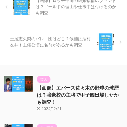
【画像】ロッチ中岡の結婚指輪のブランド
は？ゴールドの理由や仕事中は付けるのか
も調査
土居志央梨のバレエ団はどこ？候補は法村
友井！主催公演に名前があるかも調査
芸人
【画像】エバース佐々木の野球の球歴
は？強豪校の主将で甲子園出場したか
も調査！
2024/12/21