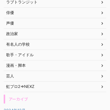
ラブトランジット
俳優
声優
政治家
有名人の学校
歌手・アイドル
漫画・脚本
芸人
虹プロ2⇒NEXZ
アーカイブ