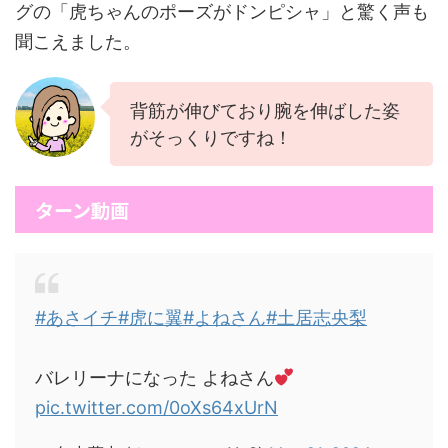
グの「虎ちゃんのポーズがドンピシャ」と驚く声も
聞こえました。
背筋が伸びており腕を伸ばした姿
がそっくりですね！
ターン動画
#あさイチ
#虎に翼
#よねさん
#土居志央梨
バレリーナになった よねさん
pic.twitter.com/0oXs64xUrN